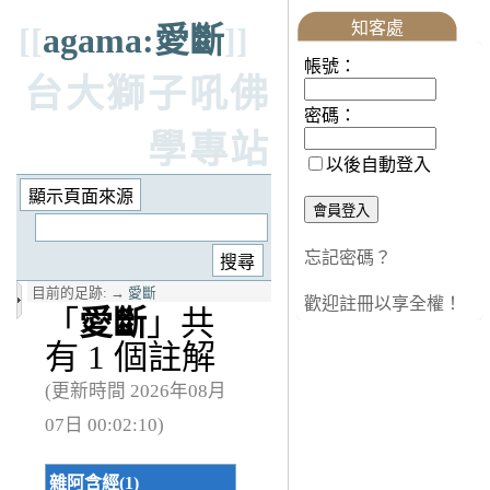
知客處
[[
agama:愛斷
]]
帳號：
台大獅子吼佛
密碼：
學專站
以後自動登入
忘記密碼？
目前的足跡:
→
愛斷
歡迎註冊以享全權！
「
愛斷
」共
有 1 個註解
(更新時間 2026年08月
07日 00:02:10)
雜阿含經(1)