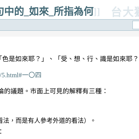
等句中的_如來_所指為何
]]
台大
都有「色是如來耶？」、「受、想、行、識是如來耶
ama/5.html#一〇四
論的議題。市面上可見的解釋有三種：
看法，而是有人參考外道的看法）。
：