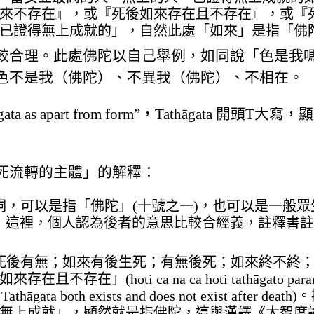
來不存在』，或『死後如來存在且不存在』，或『
已證得無上成就的」，自然此處「如來」是指「佛
較合理。此處佛陀以自己舉例，如同說「色是我
色不是我（佛陀）、不異我（佛陀）、不相在。
 as apart from form”，Tathāgata 開
死流轉的主體」的解釋：
詞，可以是指「佛陀」(十號之一)，也可以是一般
2)，這裡，個人認為後者的意思比較合經義，註釋書
來死後有無；如來有後生死；有無後死；如來終不終
(hoti ca na ca hoti tathāgato par
 both exists and does not exist after 
無上成就」，顯然就是指佛陀，這與漢譯《大智度