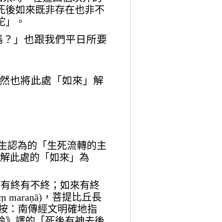
死後如來既非存在也非不
陀」。
嗎？」也跟我們平日所要
頭T大寫，顯然也將此處「如來」解
眾生認為的「生死流轉的主
註解此處的「如來」為
；有終有不終；如來有終
aṃ maraṇā)，菩提比丘長
death)。按：南傳經文明確地指
論》譯的「死後有神去後