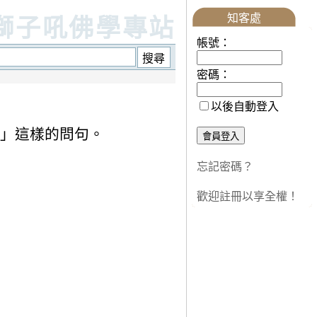
知客處
獅子吼佛學專站
帳號：
密碼：
以後自動登入
？」這樣的問句。
忘記密碼？
歡迎註冊以享全權！