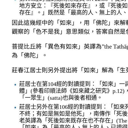
地方安立：『死後如來存在』，或『死後如
存在』。」既然是「最高的人、無上的人、
因此這幾經中的「如來」，用「佛陀」來解
觀察的「色不是我」意思類似，答案自然是
菩提比丘將「異色有如來」英譯為”the Tathāgata
為「佛陀」。
莊春江居士則另外提出將「如來」解為「生
莊居士在第104經的對讀提到：「如來」一
體」(參看印順法師《如來藏之研究》p.1
「一眾生」(satta)也與後者相通。
莊居士另外在第106經的對讀提到：「如
不終；有如是無如是他死」，南傳作「死後如來存在且不存在」
老英譯為「死後如來既存在也不存在」(The Tathāgata
「如來」為「最高的人、無上的人、已證得