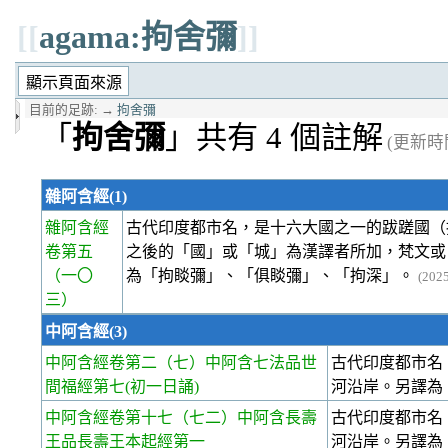
[[
agama:拘舍彌
]]
目前的足跡:
→
拘舍彌
「
拘舍彌
」共有 4 個註解
(更新時間 
雜阿含經(1)
雜阿含經
古代印度都市名，是十六大國之一的跋蹉國（拔沙
卷第五
之後的「國」或「城」為漢譯者所加，梵文或
（一〇
為「拘睒彌」、「俱睒彌」、「拘深」。
(202
三）
中阿含經(3)
中阿含經卷第二
（七）中阿含七法品世
古代印度都市名，
間福經第七(初一日誦)
河沿岸。另譯為
中阿含經卷第十七
（七二）中阿含長壽
古代印度都市名，
王品長壽王本起經第一
河沿岸。另譯為