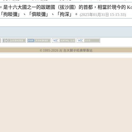
是十六大國之一的跋蹉國（拔沙國）的首都，相當於現今的 Kosam
「拘睒彌」、「俱睒彌」、「拘深」。
(2025年01月31日 15:15:33)
© 1995-
2026
卍 台大獅子吼佛學專站