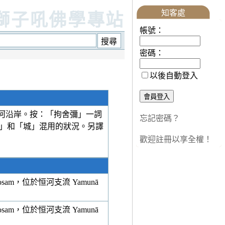
知客處
獅子吼佛學專站
帳號：
密碼：
以後自動登入
ā 河沿岸。按：「拘舍彌」一詞
忘記密碼？
」和「城」混用的狀況。另譯
歡迎註冊以享全權！
，位於恒河支流 Yamunā
，位於恒河支流 Yamunā