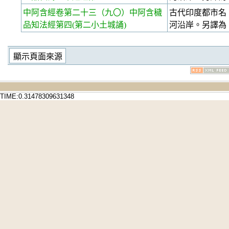
中阿含經卷第二十三
（九〇）中阿含穢
古代印度都市名，
品知法經第四(第二小土城誦)
河沿岸。另譯為
TIME:0.31478309631348