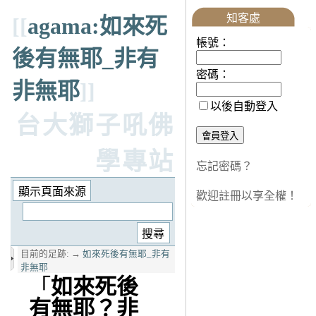
知客處
[[
agama:如來死
帳號：
後有無耶_非有
密碼：
非無耶
]]
以後自動登入
台大獅子吼佛
學專站
忘記密碼？
歡迎註冊以享全權！
目前的足跡:
→
如來死後有無耶_非有
非無耶
「
如來死後
有無耶？非