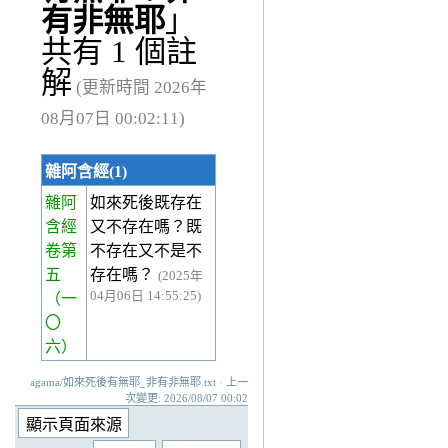
有非無耶
」
共有 1 個註
解
(更新時間 2026年
08月07日 00:02:11)
雜阿含經(1)
雜阿
如來死後既存在
含經
又不存在嗎？既
卷第
不存在又不是不
五
存在嗎？
(2025年
04月06日 14:55:25)
（一
〇
六）
agama/如來死後有無耶_非有非無耶.txt · 上一
次變更: 2026/08/07 00:02