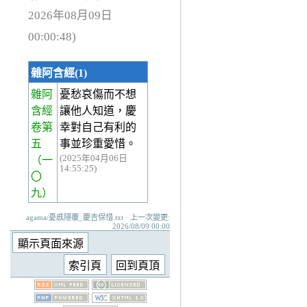
2026年08月09日
00:00:48)
雜阿含經(1)
雜阿
憂愁哀傷而不想
含經
讓他人知道，慶
卷第
幸對自己有利的
五
事並珍重愛惜。
(2025年04月06日
（一
14:55:25)
〇
九）
agama/憂慼隱覆_慶吉保惜.txt · 上一次變更:
2026/08/09 00:00