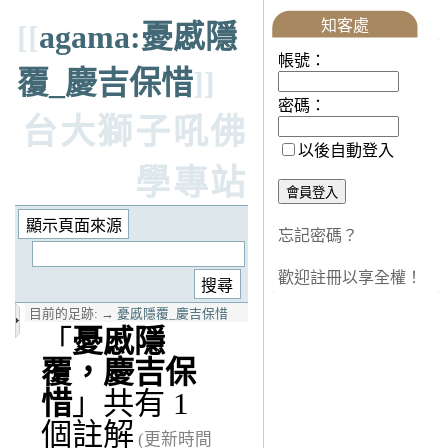
知客處
[[
agama:憂慼隱
帳號：
覆_慶吉保惜
]]
密碼：
台大獅子吼佛
以後自動登入
學專站
忘記密碼？
歡迎註冊以享全權！
目前的足跡:
→
憂慼隱覆_慶吉保惜
「
憂慼隱
覆，慶吉保
惜
」共有 1
個註解
(更新時間