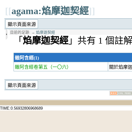
[[
agama:焰摩迦契經
]]
目前的足跡:
→
焰摩迦契經
「
焰摩迦契經
」共有 1 個註
雜阿含經(1)
雜阿含經卷第五
（一〇六）
關於焰摩迦
TIME:0.56932806968689