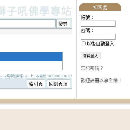
知客處
獅子吼佛學專站
帳號：
密碼：
以後自動登入
忘記密碼？
gama/焰摩迦契經.txt · 上一次變更: 2026/08/07 00:02
歡迎註冊以享全權！