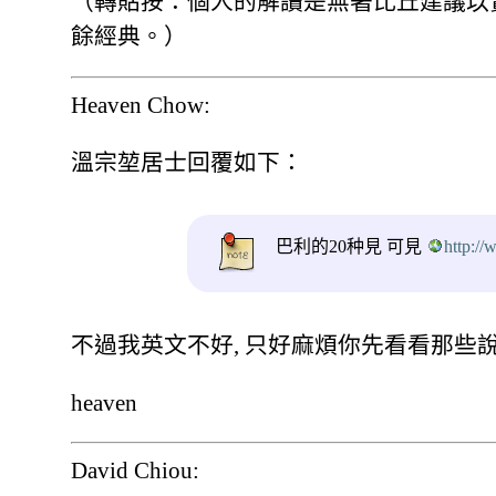
（轉貼按：個人的解讀是無著比丘建議以
餘經典。）
Heaven Chow:
溫宗堃居士回覆如下：
巴利的20种見 可見
http:/
不過我英文不好, 只好麻煩你先看看那些說
heaven
David Chiou: