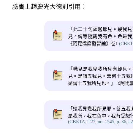
臉書上趙慶光大德則引用：
「此二十句薩迦耶見。幾我見
見。謂等隨觀我有色。色是我
《阿毘達磨發智論》卷1
(CBETA
「幾見是我見我所見有幾見。
見。是謂五我見。云何十五我
是謂十五我所見也。」《阿毘
「幾我見幾我所見耶。答五我
是我所。我在色中。我有受想
(CBETA, T27, no. 1545, p. 36, a2