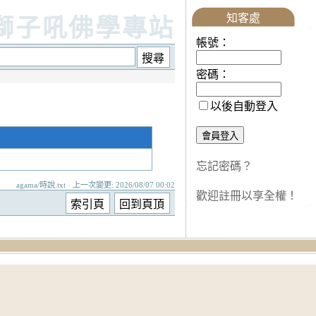
知客處
獅子吼佛學專站
帳號：
密碼：
以後自動登入
忘記密碼？
agama/時說.txt · 上一次變更: 2026/08/07 00:02
歡迎註冊以享全權！