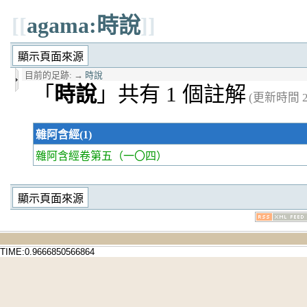
[[
agama:時說
]]
目前的足跡:
→
時說
「
時說
」共有 1 個註解
(更新時間 20
雜阿含經(1)
雜阿含經卷第五
（一〇四）
TIME:0.9666850566864