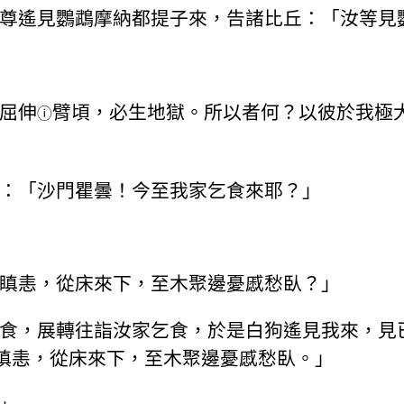
尊遙見鸚鵡摩納都提子來，告諸比丘：「汝等見
屈伸
臂頃，必生地獄。所以者何？以彼於我極
ⓘ
：「沙門瞿曇！今至我家乞食來耶？」
瞋恚，從床來下，至木聚邊憂慼愁臥？」
食，展轉往詣汝家乞食，於是白狗遙見我來，見
大瞋恚，從床來下，至木聚邊憂慼愁臥。」