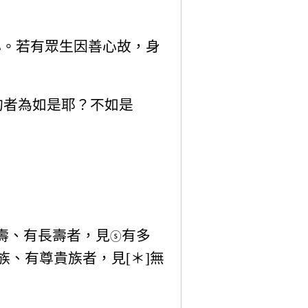
心。若有眾生因善心故，身
狗者為如是耶？不如是
壽、有長壽者，見
有多
ⓢ
族、有尊貴族者，見[＊]無