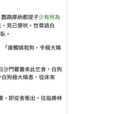
，鸚鵡摩納都提子
少有所為
來，見已便吠。世尊語白
愁臥。
：「誰觸嬈我狗，令極大瞋
日沙門瞿曇來此乞食，白狗
令白狗極大瞋恚，從床來
曇，即從舍衛出，往詣勝林