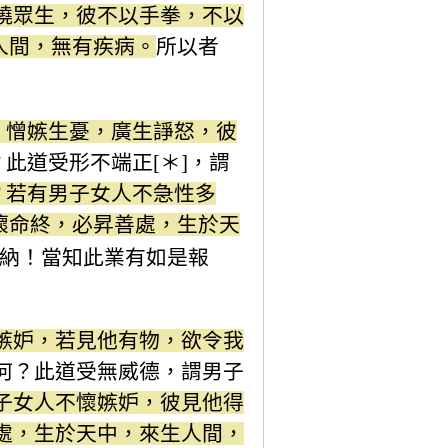
嬈眾生，彼不以手拳，不以
人間，無有疾病。
所以者
，憎嫉生憂，廣生諍怒，彼
此道受形不端正[＊]，謂
？若有男子女人不急性多
壞命終，必昇善處，生於天
摩納！當知此業有如是報
嫉妒，若見他有物，欲令我
何？此道受無威德，謂男子
子女人不懷嫉妒，彼見他得
處，生於天中，來生人間，