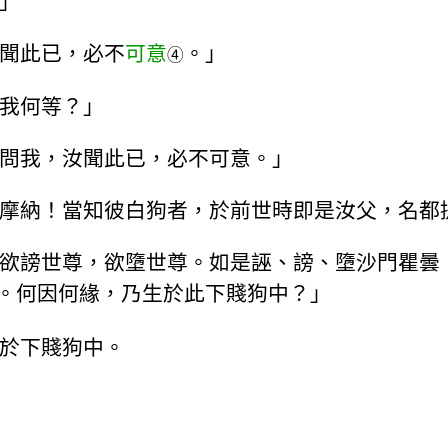
」
聞此已，必不
可意
。」
④
我何等？」
問我，汝聞此已，必不可意。」
摩納！當知彼白狗者，於前世時即是汝父，名都
欲謗世尊，欲墮世尊。如是誣、謗、墮沙門瞿曇
。何因何緣，乃生於此下賤狗中？」
於下賤狗中。