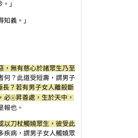
妙。」
得知義。」
惡，無有慈心於諸眾生乃至
者何？此道受短壽，謂男子
極長？若有男子女人離殺斷
，必
昇善處，生於天中，
ⓧ
是報也。
或以刀杖觸嬈眾生，彼受此
多疾病，謂男子女人觸嬈眾