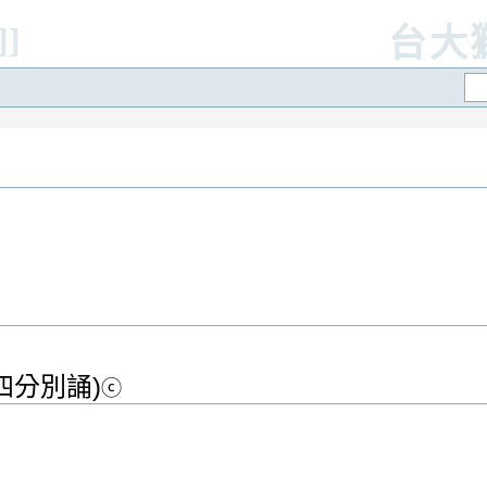
]]
台大
四分別誦)
ⓒ