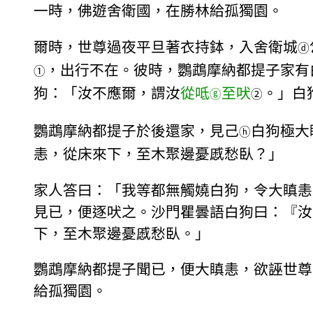
一時，佛遊舍衛國，在勝林給孤獨園。
爾時，世尊過夜平旦著衣持鉢，入舍衛城
ⓓ
，出行不在。彼時，鸚鵡摩納都提子家有
①
狗：「汝不應爾，謂汝
從呧
至吠
。」白
ⓖ
②
鸚鵡摩納都提子於後還家，見己
白狗極大
ⓗ
恚，從床來下，至木聚邊憂慼愁臥？」
家人答曰：「我等都無觸嬈白狗，令大瞋恚
見已，便逐吠之。沙門瞿曇語白狗曰：『汝
下，至木聚邊憂慼愁臥。」
鸚鵡摩納都提子聞已，便大瞋恚，欲誣世尊
給孤獨園。