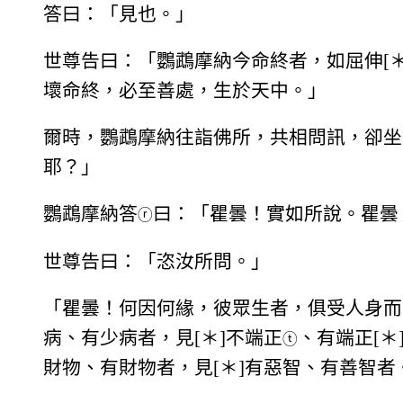
答曰：「見也。」
世尊告曰：「鸚鵡摩納今命終者，如屈伸[＊
壞命終，必至善處，生於天中。」
爾時，鸚鵡摩納往詣佛所，共相問訊，卻坐
耶？」
鸚鵡摩納答
曰：「瞿曇！實如所說。瞿曇
ⓡ
世尊告曰：「恣汝所問。」
「瞿曇！何因何緣，彼眾生者，俱受人身而
病、有少病者，見[＊]不端正
、有端正[＊
ⓣ
財物、有財物者，見[＊]有惡智、有善智者