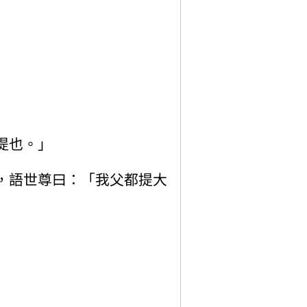
提也。」
，語世尊曰：「我父都提大