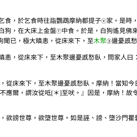
乞食，於乞食時往詣鸚鵡摩納都提子
家。是時
ⓔ
白狗，在大床上金盤
中食。於是，白狗遙見佛
ⓕ
狗聞已，極大瞋恚，從床來下，至
木聚
邊憂慼
③
瞋恚，從床來下，至木聚邊憂慼愁臥，問家人曰
，從床來下，至木聚邊憂慼愁臥。摩納！當知今
不應爾，謂汝從呧[＊]至吠。』因是，摩納！故
，欲謗世尊，欲墮世尊。如是誣、謗、墮沙門瞿