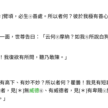
]臂頃，必生
善處。所以者何？彼於我極有善
ⓞ
一面，世尊告曰：「云何
摩納？如我
所說白
ⓟ
ⓠ
！我復欲有所問，聽乃敢陳。」
有高下、有妙不妙？所以者何？瞿曇！我見有短
]者，見[＊]無
威德
、有威德者，見[＊]有卑賤
⑥
ⓤ
。」