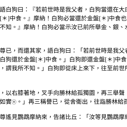
語白狗曰：『若前世時是我父者，白狗當還在大
＊]中食。』摩納！白狗必當還於金盤[＊]中食
不知。』摩納！白狗必當示汝已前所舉金、銀、
尊已，而還其家，語白狗曰：「若前世時是我父
狗還於金盤[＊]中食。」白狗即還金盤[＊]中
，謂我所不知。」白狗即從床上來下，往至前世
，以右膝著地，叉手向勝林給孤獨園，再三舉聲
如實
。」再三稱譽已，從舍衛出，往詣勝林給
ⓝ
尊遙見鸚鵡摩納來，告諸比丘：「汝等見鸚鵡摩