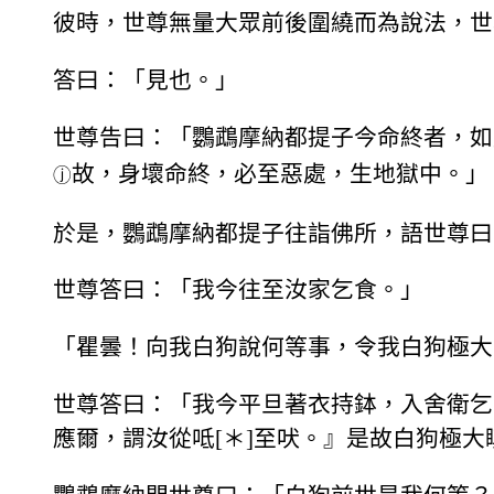
彼時，世尊無量大眾前後圍繞而為說法，世
答曰：「見也。」
世尊告曰：「鸚鵡摩納都提子今命終者，如
故，身壞命終，必至惡處，生地獄中。」
ⓙ
於是，鸚鵡摩納都提子往詣佛所，語世尊曰
世尊答曰：「我今往至汝家乞食。」
「瞿曇！向我白狗說何等事，令我白狗極大
世尊答曰：「我今平旦著衣持鉢，入舍衛乞
應爾，謂汝從呧[＊]至吠。』是故白狗極