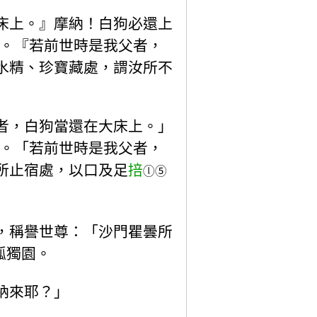
床上。』摩納！白狗必還上
也。『若前世時是我父者，
水精、珍寶藏處，謂汝所不
者，白狗當還在大床上。」
食。「若前世時是我父者，
所止宿處，以口及足
掊
ⓛ
⑤
，稱譽世尊：「沙門瞿曇所
孤獨園。
納來耶？」