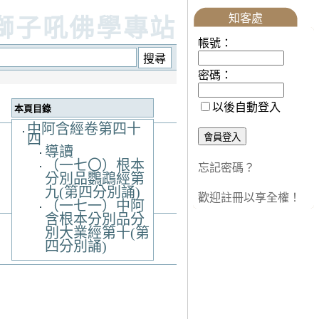
知客處
獅子吼佛學專站
帳號：
密碼：
以後自動登入
本頁目錄
中阿含經卷第四十
四
導讀
（一七〇）根本
忘記密碼？
分別品鸚鵡經第
九(第四分別誦)
歡迎註冊以享全權！
（一七一）中阿
含根本分別品分
別大業經第十(第
四分別誦)