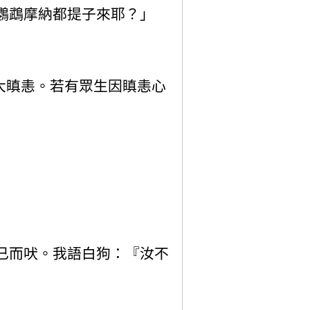
鸚鵡摩納都提子來耶？」
大瞋恚。若有眾生因瞋恚心
已而吠。我語白狗：『汝不