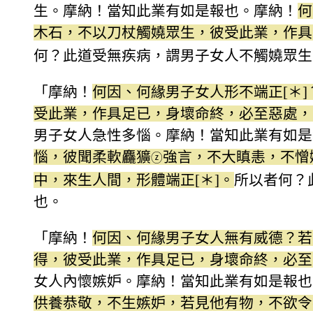
生。摩納！當知此業有如是報也。摩納！
何
木石，不以刀杖觸嬈眾生，彼受此業，作具
何？此道受無疾病，謂男子女人不觸嬈眾生
「摩納！
何因、何緣男子女人形不端正[＊
受此業，作具足已，身壞命終，必至惡處，
男子女人急性多惱。摩納！當知此業有如是
惱，彼聞柔軟麤獷
強言，不大瞋恚，不憎
ⓩ
中，來生人間，形體端正[＊]。
所以者何？
也。
「摩納！
何因、何緣男子女人無有威德？若
得，彼受此業，作具足已，身壞命終，必至
女人內懷嫉妒。摩納！當知此業有如是報也
供養恭敬，不生嫉妒，若見他有物，不欲令