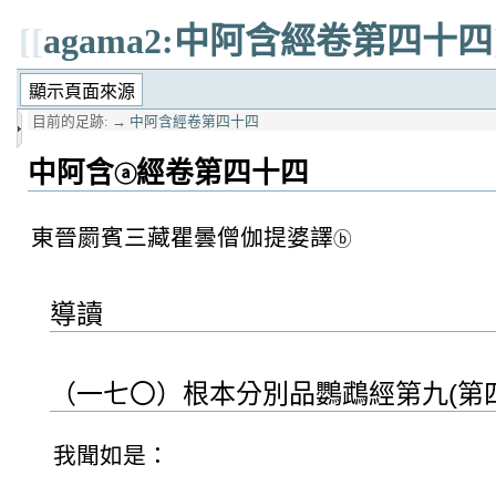
[[
agama2:中阿含經卷第四十四
目前的足跡:
→
中阿含經卷第四十四
中阿含
經卷第四十四
ⓐ
東晉罽賓三藏瞿曇僧伽提婆譯
ⓑ
導讀
（一七〇）根本分別品鸚鵡經第九(第
我聞如是：