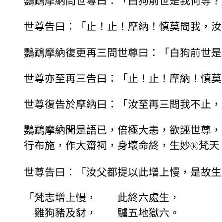
鸚鵡摩納問世尊曰：「白狗前世是我何等？
世尊告曰：「止！止！摩納！慎莫問我，汝
鸚鵡摩納復更再三問世尊曰：「白狗前世是
世尊亦至再三告曰：「止！止！摩納！慎莫
世尊復告於摩納曰：「汝至再三問我不止，
鸚鵡摩納聞是語已，倍極大恚，欲誣世尊，
行布施，作大齋祠，身壞命終，生妙
梵天
ⓚ
世尊告曰：「汝父都提以此增上慢，是故生
「梵志增上慢， 此終六處生，
雞狗豬及豺， 驢五地獄六。