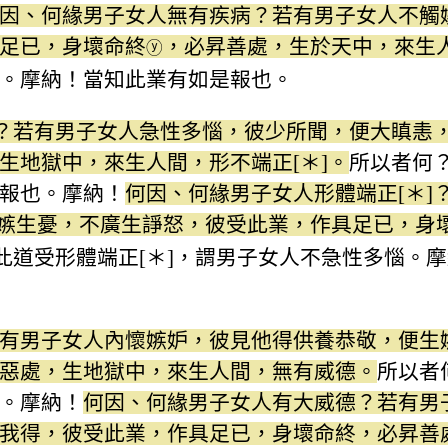
因、何緣男子女人無有疾病？若有男子女人不觸
足已，身壞命終
，必昇善處，生於天中，來生
ⓨ
。摩納！當知此業有如是報也。
]？若有男子女人急性多惱，彼少所聞，便大瞋恚
生地獄中，來生人間，形不端正[＊]。
所以者何？
報也。摩納！
何因、何緣男子女人形體端正[＊]
嫉生憂，不廣生諍怒，彼受此業，作具足已，身
此道受形體端正[＊]，謂男子女人不急性多惱。
有男子女人內懷嫉妒，彼見他得供養恭敬，便生
惡處，生地獄中，來生人間，無有威德。
所以者
。摩納！
何因、何緣男子女人有大威德？若有男
我得，彼受此業，作具足已，身壞命終，必昇善