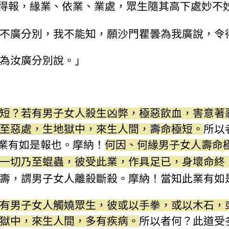
得報，緣業、依業、業處，眾生隨其高下處妙不
不廣分別，我不能知，願沙門瞿曇為我廣說，令
為汝廣分別說。」
短？若有男子女人殺生凶弊，極惡飲血，害意著
至惡處，生地獄中，來生人間，壽命極短。
所以
業有如是報也。摩納！
何因、何緣男子女人壽命
一切乃至蜫蟲，彼受此業，作具足已，身壞命終
壽，謂男子女人離殺斷殺。摩納！當知此業有如
有男子女人觸嬈眾生，彼或以手拳，或以木石，
獄中，來生人間，多有疾病。
所以者何？此道受