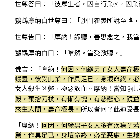
世尊答曰：「彼眾生者，因自行業
，因業
ⓥ
鸚鵡摩納白世尊曰：「沙門瞿曇所說至略，
世尊告曰：「摩納！諦聽，善思念之，我當
鸚鵡摩納白曰：「唯然。當受教聽。」
佛言：「摩納！
何因、何緣男子女人壽命極
蜫蟲，彼受此業，作具足已，身壞命終，必
女人殺生凶弊，極惡飲血。摩納！當知
此
ⓦ
殺，棄捨刀杖，有慚有愧，有慈悲心，饒益
來生人間，壽命極長。
所以者何？此道受長
「摩納！
何因、何緣男子女人多有疾病？若
業，作具足已，身壞命終，必至惡處，生地