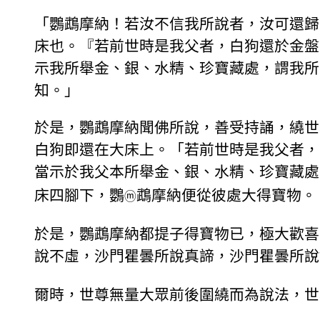
「鸚鵡摩納！若汝不信我所說者，汝可還歸
床也。『若前世時是我父者，白狗還於金盤[
示我所舉金、銀、水精、珍寶藏處，謂我所
知。」
於是，鸚鵡摩納聞佛所說，善受持誦，繞世
白狗即還在大床上。「若前世時是我父者，白
當示於我父本所舉金、銀、水精、珍寶藏處
床四腳下，鸚
鵡摩納便從彼處大得寶物。
ⓜ
於是，鸚鵡摩納都提子得寶物已，極大歡喜
說不虛，沙門瞿曇所說真諦，沙門瞿曇所說
爾時，世尊無量大眾前後圍繞而為說法，世