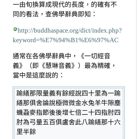
一由旬換算成現代的長度，的確有不
同的看法，查佛學辭典即知：
http://buddhaspace.org/dict/index.php?
keyword=%E7%94%B1%E6%97%AC
通常在各佛學辭典中，《一切經音
義》（即《慧琳音義》）最為精確，
當中是這麼說的：
踰繕那限量義有餘經說四十里為一踰
繕那俱舍論說極微微金水兔羊牛隙塵
蟣蝨麥指節後後增七倍二十四指肘四
肘為弓量五百俱盧舍此八踰繕那十六
里半餘