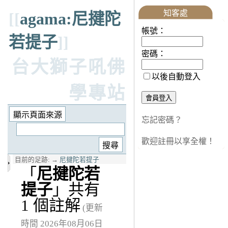
知客處
[[
agama:尼揵陀
帳號：
若提子
]]
密碼：
台大獅子吼佛
以後自動登入
學專站
忘記密碼？
歡迎註冊以享全權！
目前的足跡:
→
尼揵陀若提子
「
尼揵陀若
提子
」共有
1 個註解
(更新
時間 2026年08月06日