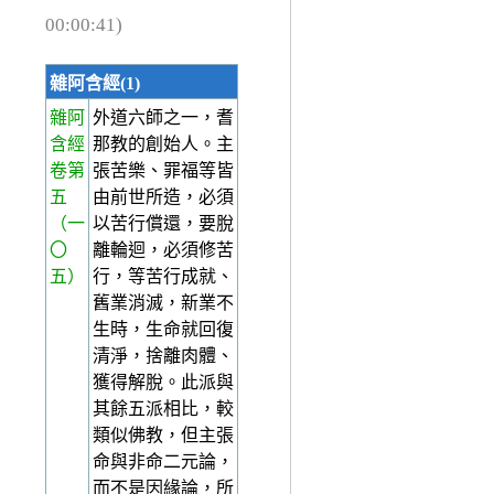
00:00:41)
雜阿含經(1)
雜阿
外道六師之一，耆
含經
那教的創始人。主
卷第
張苦樂、罪福等皆
五
由前世所造，必須
（一
以苦行償還，要脫
〇
離輪迴，必須修苦
五）
行，等苦行成就、
舊業消滅，新業不
生時，生命就回復
清淨，捨離肉體、
獲得解脫。此派與
其餘五派相比，較
類似佛教，但主張
命與非命二元論，
而不是因緣論，所