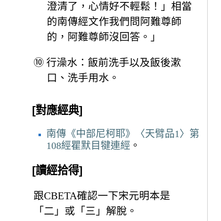
澄清了，心情好不輕鬆！」相當
的南傳經文作我們問阿難尊師
的，阿難尊師沒回答。」
⑩
行澡水：飯前洗手以及飯後漱
口、洗手用水。
[對應經典]
南傳《中部尼柯耶》〈天臂品1〉第
108經瞿默目犍連經
。
[讀經拾得]
跟CBETA確認一下宋元明本是
「二」或「三」解脫。