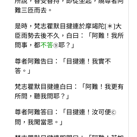
所說，善受善持，即從坐起，繞尊者阿
難三匝而去。
是時，梵志瞿默目揵連於摩竭陀[＊]大
臣雨勢去後不久，白曰：「阿難！我所
問事，都
不答
耶？」
⑨
尊者阿難告曰：「目揵連！我實不
答。」
梵志瞿默目揵連白曰：「阿難！我更有
所問，聽我問耶？」
尊者阿難答曰：「目揵連！汝可便
Ⓒ
問，我聞當思。」