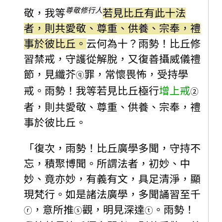
尊敬修行人
敬，我等
若見比丘有此十法
者，則共愛敬、尊重、供養、宗奉，禮
事於彼比丘。
云何為十？雨勢！比丘修
習禁戒，守護從解脫，又復善攝威儀禮
節，見纖芥
罪，常懷畏怖，受持學
ⓠ
戒。雨勢！我等若見比丘極行
增上戒
②
者，則共愛敬、尊重、供養、宗奉，禮
事於彼比丘。
「復次，雨勢！比丘廣學多聞，守持不
忘，積聚博聞。所謂法者，初妙、中
妙、竟亦妙，有義有文，具足清淨，顯
現梵行。如是諸法廣學，多聞誦習至千
，意所推
觀，明見深達
。雨勢！
ⓡ
ⓢ
ⓣ