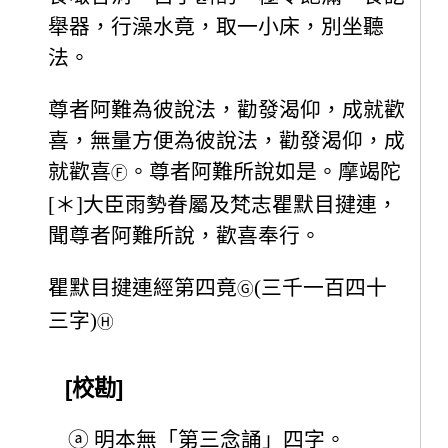
舉器，行澡水竟，取一小床，別坐聽
法。
尊者阿難為彼說法，勸發渴仰，成就歡
喜，無量方便為彼說法，勸發渴仰，成
就歡喜
。尊者阿難所說如是。摩竭陀
Ⓕ
[＊]大臣雨勢眷屬及梵志瞿默目揵連，
聞尊者阿難所說，歡喜奉行。
瞿默目揵連經第四竟
(三千一百四十
Ⓖ
三字)
Ⓗ
[校勘]
ⓐ
明本無「第三念誦」四字。