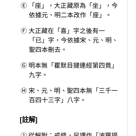
Ⓔ
「座」，大正藏原為「坐」，今
依據元、明二本改作「座」。
Ⓕ
大正藏在「喜」字之後有一
「已」字，今依據宋、元、明、
聖四本刪去。
Ⓖ
明本無「瞿默目揵連經第四竟」
九字。
Ⓗ
宋、元、明、聖四本無「三千一
百四十三字」八字。
[註解]
①
從解脫：戒條，另譯作「波羅提