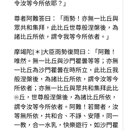
令汝等今所依耶？」
尊者阿難答曰：「雨勢！亦無一比丘與
眾共和集拜，此比丘世尊般涅槃後，為
諸比丘所依，謂令我等今所依者。」
摩竭陀[＊]大臣雨勢復問曰：「阿難！
唯然。無一比丘與沙門瞿曇等等；亦無
一比丘為沙門瞿曇在時所立，此比丘我
般涅槃後，為諸比丘所依，謂令汝等今
所依者；亦無一比丘與眾共和集拜此比
丘，世尊般涅槃後，為諸比丘所依，
ⓜ
謂令汝等今所依者。阿難！若爾者，汝
等無所依，共和合、不諍、安隱，同一
一教，合一水乳，快樂遊行，如沙門瞿