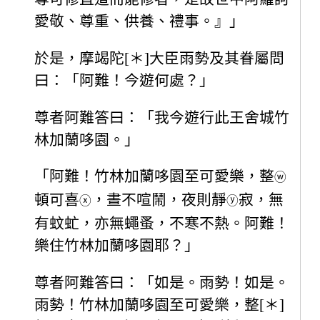
愛敬、尊重、供養、禮事。』」
於是，摩竭陀[＊]大臣雨勢及其眷屬問
曰：「阿難！今遊何處？」
尊者阿難答曰：「我今遊行此王舍城竹
林加蘭哆園。」
「阿難！竹林加蘭哆園至可愛樂，整
ⓦ
頓可喜
，晝不喧鬧，夜則靜
寂，無
ⓧ
ⓨ
有蚊虻，亦無蠅蚤，不寒不熱。阿難！
樂住竹林加蘭哆園耶？」
尊者阿難答曰：「如是。雨勢！如是。
雨勢！竹林加蘭哆園至可愛樂，整[＊]