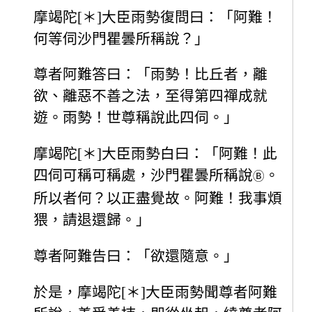
摩竭陀[＊]大臣雨勢復問曰：「阿難！
何等伺沙門瞿曇所稱說？」
尊者阿難答曰：「雨勢！比丘者，離
欲、離惡不善之法，至得第四禪成就
遊。雨勢！世尊稱說此四伺。」
摩竭陀[＊]大臣雨勢白曰：「阿難！此
四伺可稱可稱處，沙門瞿曇所稱說
。
Ⓑ
所以者何？以正盡覺故。阿難！我事煩
猥，請退還歸。」
尊者阿難告曰：「欲還隨意。」
於是，摩竭陀[＊]大臣雨勢聞尊者阿難