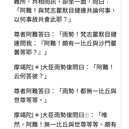
難所，共相問訊，卻坐一面，問曰：
「阿難！與梵志瞿默目揵連共論何事，
以何事故共會此耶？」
尊者阿難答曰：「雨勢！梵志瞿默目揵
連問我：『阿難！頗有一比丘與沙門瞿
曇等耶？』」
摩竭陀[＊]大臣雨勢復問曰：「阿難！
云何答彼？」
尊者阿難答曰：「雨勢！都無一比丘與
世尊等等。」
摩竭陀[＊]大臣雨勢復問曰
：「唯
ⓛ
然，阿難！無一比丘與世尊等等。頗有