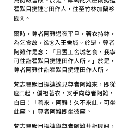
為防跋耆故。於是，摩竭陀大臣雨勢遣
瞿默目揵連
田作人，往至竹林加蘭哆
ⓕ
園
。
ⓖ
爾時，尊者阿難過夜平旦，著衣持鉢，
為乞食故，欲
入王舍城。於是，尊者
ⓗ
阿難作是念：「且置王舍城乞食，我寧
可往詣瞿默目揵連田作人所。」於是，
尊者阿難往詣瞿默目揵連田作人所。
梵志瞿默目揵連遙見尊者阿難來，即從
座
起，偏袒著衣，叉手向尊者阿難，
ⓘ
白曰：「善來，阿難！久不來此，可坐
此座。」尊者阿難即坐彼座。
梵志瞿默目揵連與尊者阿難共相問訊，