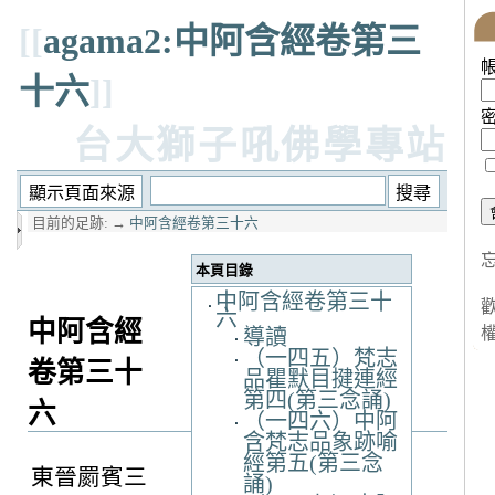
[[
agama2:中阿含經卷第三
十六
]]
台大獅子吼佛學專站
目前的足跡:
→
中阿含經卷第三十六
本頁目錄
中阿含經卷第三十
六
中阿含經
導讀
（一四五）梵志
卷第三十
品瞿默目揵連經
第四(第三念誦)
六
（一四六）中阿
含梵志品象跡喻
經第五(第三念
東晉罽賓三
誦)