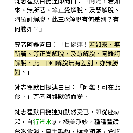
梵志瞿默目揵連即問曰：「阿難！若如
來、無所著、等正覺解脫，及慧解脫、
阿羅訶解脫，此三
解脫有何差別？有
Ⓓ
何勝如？」
尊者阿難答曰：「目揵連！
若如來、無
所著、等正覺解脫，及慧解脫、阿羅訶
解脫，此三[＊]解脫無有差別，亦無勝
如
。」
梵志瞿默目揵連白曰：「阿難！可在此
食。」尊者阿難默然而受。
梵志瞿默目揵連知默然受已，即從座
Ⓔ
起，自
行澡水
，極美淨妙，種種豐饒
⑩
食噉含消，自手斟酌，極令飽滿，食訖