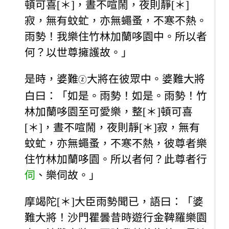
頓可喜[＊]，晝不喧鬧，夜則靜[＊]
寂，無有蚊虻，亦無蠅蚤，不寒不熱。
雨勢！我樂住竹林加蘭哆園中。所以者
何？以世尊擁護故。」
是時，婆難
大將在彼眾中。婆難大將
ⓩ
白曰：「如是。雨勢！如是。雨勢！竹
林加蘭哆園至可愛樂，整[＊]頓可喜
[＊]，晝不喧鬧，夜則靜[＊]寂，無有
蚊虻，亦無蠅蚤，不寒不熱，彼尊者樂
住竹林加蘭哆園。所以者何？此尊者行
伺
、樂伺故。」
摩竭陀[＊]大臣雨勢聞已，語曰：「婆
難大將！沙門瞿曇昔時遊行金鞞羅樂園