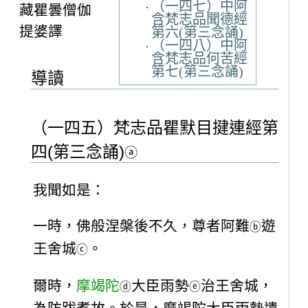
（一四七）中阿
藏瞿曇僧伽
含梵志品聞德經
提婆譯
第六(第三念誦)
（一四八）中阿
含梵志品何苦經
第七(第三念誦)
導讀
（一四五）梵志品瞿默目揵連經第
四(第三念誦)
ⓐ
我聞如是：
一時，佛般涅槃後不久，尊者阿難
遊
ⓑ
王舍城
。
ⓒ
爾時，
摩竭陀
大臣雨勢
治王舍城，
ⓓ
ⓔ