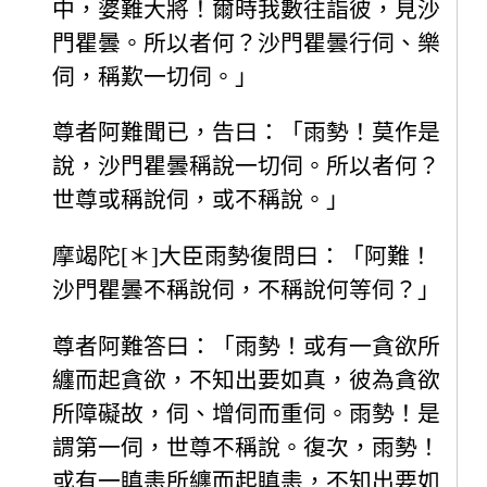
中，婆難大將！爾時我數往詣彼，見沙
門瞿曇。所以者何？沙門瞿曇行伺、樂
伺，稱歎一切伺。」
尊者阿難聞已，告曰：「雨勢！莫作是
說，沙門瞿曇稱說一切伺。所以者何？
世尊或稱說伺，或不稱說。」
摩竭陀[＊]大臣雨勢復問曰：「阿難！
沙門瞿曇不稱說伺，不稱說何等伺？」
尊者阿難答曰：「雨勢！或有一貪欲所
纏而起貪欲，不知出要如真，彼為貪欲
所障礙故，伺、增伺而重伺。雨勢！是
謂第一伺，世尊不稱說。復次，雨勢！
或有一瞋恚所纏而起瞋恚，不知出要如