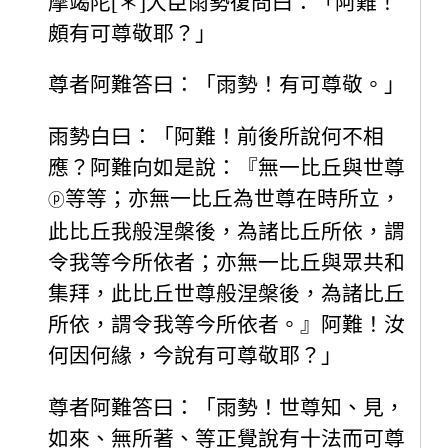
摩竭陀[＊]大臣雨勢復問曰：「阿難！
頗有可尊敬耶？」
尊者阿難答曰：「雨勢！有可尊敬。」
雨勢白曰：「阿難！前後所說何不相
應？阿難向如是說：『無一比丘與世尊
等等；亦無一比丘為世尊在時所立，
ⓟ
此比丘我般涅槃後，為諸比丘所依，謂
令我等今所依者；亦無一比丘與眾共和
集拜，此比丘世尊般涅槃後，為諸比丘
所依，謂令我等今所依者。』阿難！汝
何因何緣，今說有可尊敬耶？」
尊者阿難答曰：「雨勢！世尊知、見，
如來、無所著、等正覺說有十法而可尊