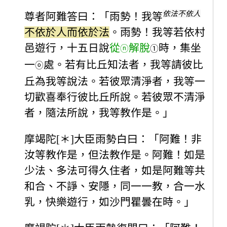
依法不依人
尊者阿難答曰：「雨勢！我等
不依於人而依於法
。雨勢！我等若依村
邑遊行，十五日說
從
解脫
時，集坐
ⓝ
①
一
處。若有比丘知法者，我等請彼比
ⓞ
丘為我等說法。若彼眾清淨者，我等一
切歡喜奉行彼比丘所說。若彼眾不清淨
者，隨法所說，我等教作是。」
摩竭陀[＊]大臣雨勢白曰：「阿難！非
汝等教作是，但法教作是。阿難！如是
少法、多法可得久住者，如是阿難等共
和合、不諍、安隱，同一一教，合一水
乳，快樂遊行，如沙門瞿曇在時。」