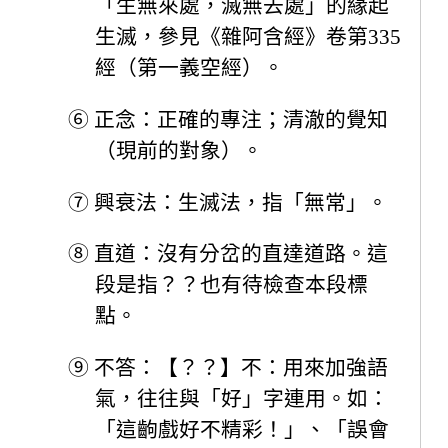
「生無來處，滅無去處」的緣起
生滅，參見《雜阿含經》卷第335
經（第一義空經）。
⑥
正念：正確的專注；清澈的覺知
（現前的對象）。
⑦
興衰法：生滅法，指「無常」。
⑧
直道：沒有分岔的直達道路。這
段是指？？也有待檢查本段標
點。
⑨
不答：【？？】不：用來加強語
氣，往往與「好」字連用。如：
「這齣戲好不精彩！」、「誤會