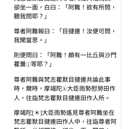
卻坐一面，白曰：「阿難！欲有所問，
聽我問耶？」
尊者阿難報曰：「目揵連！汝便可問，
我聞當思。」
則便問曰：「阿難！頗有一比丘與沙門
瞿曇
等耶？」
ⓙ
尊者阿難與梵志瞿默目揵連共論此事
時，爾時，摩竭陀
大臣雨勢慰勞田作
ⓚ
人，往詣梵志瞿默目揵連田作人所。
摩竭陀[＊]大臣雨勢遙見尊者阿難坐在
梵志瞿默目揵連田作人中，往詣尊者阿