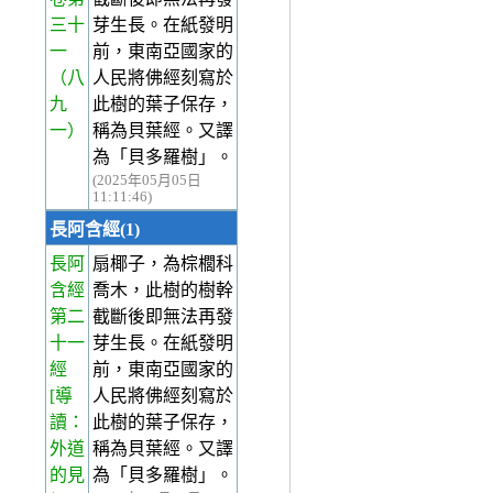
三十
芽生長。在紙發明
一
前，東南亞國家的
（八
人民將佛經刻寫於
九
此樹的葉子保存，
一）
稱為貝葉經。又譯
為「貝多羅樹」。
(2025年05月05日
11:11:46)
長阿含經(1)
長阿
扇椰子，為棕櫚科
含經
喬木，此樹的樹幹
第二
截斷後即無法再發
十一
芽生長。在紙發明
經
前，東南亞國家的
[導
人民將佛經刻寫於
讀：
此樹的葉子保存，
外道
稱為貝葉經。又譯
的見
為「貝多羅樹」。