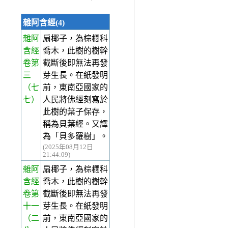
雜阿含經(4)
雜阿
扇椰子，為棕櫚科
含經
喬木，此樹的樹幹
卷第
截斷後即無法再發
三
芽生長。在紙發明
（七
前，東南亞國家的
七）
人民將佛經刻寫於
此樹的葉子保存，
稱為貝葉經。又譯
為「貝多羅樹」。
(2025年08月12日
21:44:09)
雜阿
扇椰子，為棕櫚科
含經
喬木，此樹的樹幹
卷第
截斷後即無法再發
十一
芽生長。在紙發明
（二
前，東南亞國家的