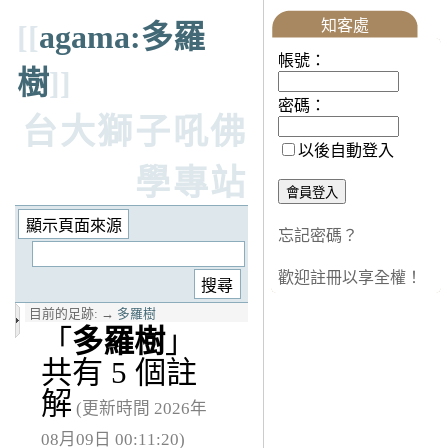
知客處
[[
agama:多羅
帳號：
樹
]]
密碼：
台大獅子吼佛
以後自動登入
學專站
忘記密碼？
歡迎註冊以享全權！
目前的足跡:
→
多羅樹
「
多羅樹
」
共有 5 個註
解
(更新時間 2026年
08月09日 00:11:20)