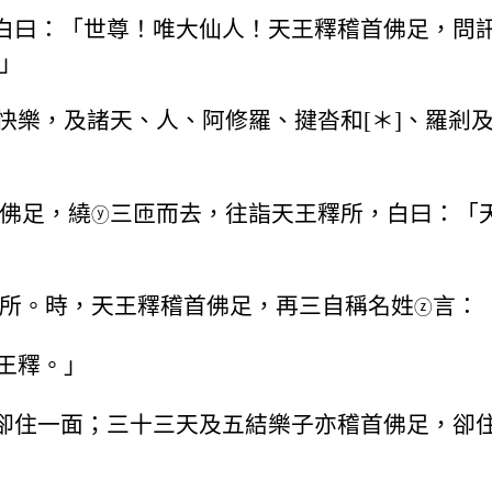
，白曰：「世尊！唯大仙人！天王釋稽首佛足，問
」
快樂，及諸天、人、阿修羅、揵沓和[＊]、羅剎
佛足，繞
三匝而去，往詣天王釋所，白曰：「
ⓨ
所。時，天王釋稽首佛足，再三自稱名姓
言：
ⓩ
王釋。」
，卻住一面；三十三天及五結樂子亦稽首佛足，卻