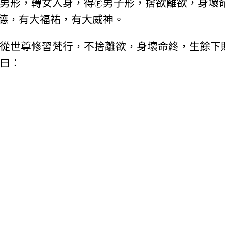
男形，轉女人身，得
男子形，捨欲離欲，身壞
Ⓕ
德，有大福祐，有大威神。
從世尊修習梵行，不捨離欲，身壞命終，生餘下
曰：