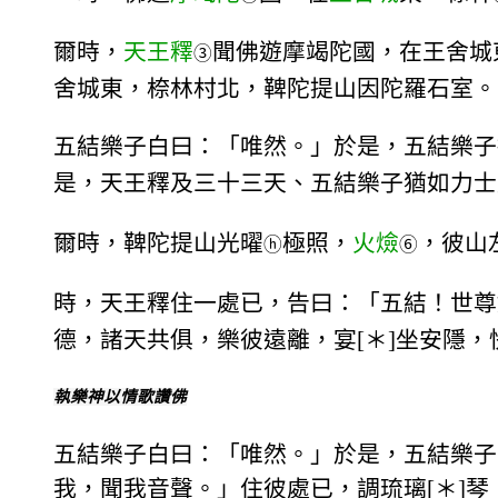
爾時，
天王釋
聞佛遊摩竭陀國，在王舍城
③
舍城東，㮈林村北，鞞陀提山因陀羅石室。
五結樂子白曰：「唯然。」於是，五結樂子
是，天王釋及三十三天、五結樂子猶如力士
爾時，鞞陀提山光曜
極照，
火㷿
，彼山
ⓗ
⑥
時，天王釋住一處已，告曰：「五結！世尊
德，諸天共俱，樂彼遠離，宴[＊]坐安隱
執樂神以情歌讚佛
五結樂子白曰：「唯然。」於是，五結樂子
我，聞我音聲。」住彼處已，調琉璃[＊]琴