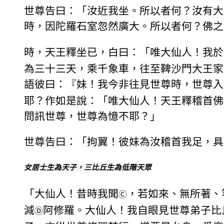
世尊告曰：「汝近我坐。所以者何？汝有大
時，因陀羅石室忽然廣大。所以者何？佛之
時，天王釋坐已，白曰：「唯大仙人！我於
為三十三天，乘千象車，往至鞞沙門大王家
語彼曰：『妹！我今非往見世尊時，世尊入
耶？作如是說：「唯大仙人！天王釋稽首佛
問訊世尊，世尊為憶不耶？」
世尊告曰：「拘翼！彼妹為汝稽首我足，具
女居士生為天子，三比丘生為低階天眾
「大仙人！昔時我聞
，若如來、無所著、
Ⓒ
減
阿修羅。大仙人！我自眼見世尊弟子比
Ⓓ