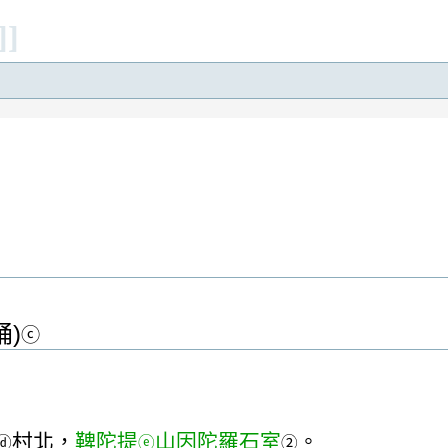
]]
)
ⓒ
村北，
鞞陀提
山因陀羅石室
。
ⓓ
ⓔ
②