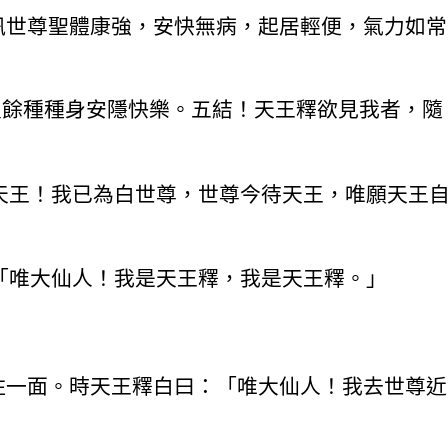
訊世尊聖體康強，安快無病，起居輕便，氣力如常
及餘種種身安隱快樂。五結！天王釋欲見我者，隨
天王！我已為白世尊，世尊今待天王，唯願天王
「唯大仙人！我是天王釋，我是天王釋。」
住一面。時天王釋白曰：「唯大仙人！我去世尊近