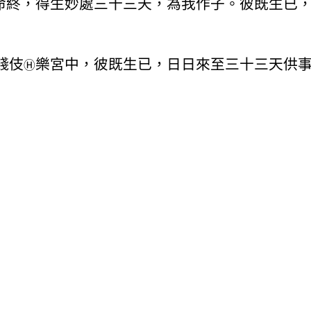
命終，得生妙處三十三天，為我作子。彼既生已
賤伎
樂宮中，彼既生已，日日來至三十三天供
Ⓗ