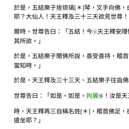
於是，五結樂子捨琉璃[＊]琴，叉手向佛
耶？大仙人！天王釋及三十三天欲見世尊！
爾時，世尊告曰：「五結！今
天王釋安隱
ⓧ
其所欲。」
於是，五結樂子聞佛所說，善受善持，稽首
當知時。」
於是，天王釋及三十三天、五結樂子往詣佛
世尊告曰：「如是。如是。
拘翼
！汝是天
⑯
時，天王釋再三自稱名姓[＊]，稽首佛足
遠坐耶？」