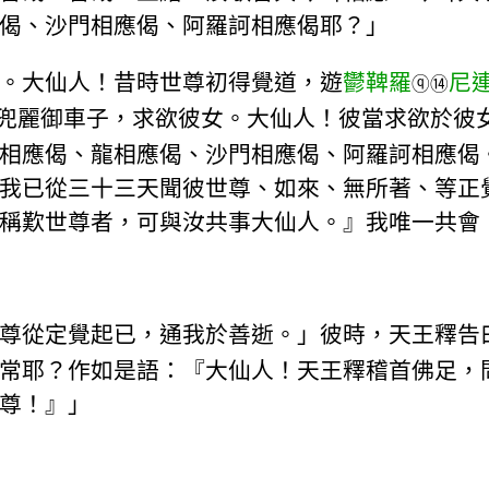
偈、沙門相應偈、阿羅訶相應偈耶？」
。大仙人！昔時世尊初得覺道，遊
鬱鞞羅
尼
ⓠ
⑭
兜麗御車子，求欲彼女。大仙人！彼當求欲於彼
相應偈、龍相應偈、沙門相應偈、阿羅訶相應偈
我已從三十三天聞彼世尊、如來、無所著、等正
稱歎世尊者，可與汝共事大仙人。』我唯一共會
尊從定覺起已，通我於善逝。」彼時，天王釋告
常耶？作如是語：『大仙人！天王釋稽首佛足，
尊！』」