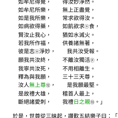
如牟尼得覺， 得汝妙淨然。
如牟尼所樂， 無上正盡覺，
如是我所樂， 常求欲得汝。
如病欲得藥， 如飢欲求
食，
ⓝ
賢汝止我心， 猶如水滅火。
若我所作福， 供養諸無著，
彼是志
淨妙， 我共汝受報。
ⓞ
願我共汝終， 不離汝獨活
，
ⓟ
我寧共汝死， 不用相離生。
釋為與我願， 三十三天尊，
汝人
無上尊
， 是我願最堅。
⑫
是故禮大雄， 稽首人最上，
斷絕諸愛刺， 我禮
日之親
。」
⑬
於是，世尊從三昧起，讚歎五結樂子曰：「