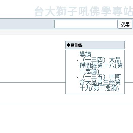
台大獅子吼佛學專
本頁目錄
導讀
（一三四）大品
釋問經第十八(第
三念誦)
（一三五）中阿
含大品善生經第
十九(第三念誦)