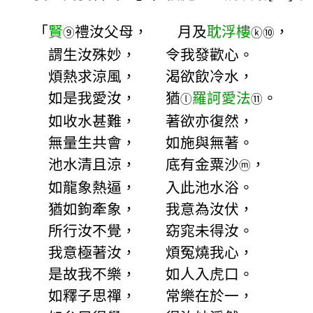
「
賢
禮汝父母， 月及
耽浮樓
，
⑨
ⓚ
⑩
謂生汝殊妙， 令我發歡心。
煩熱求涼風， 渴欲飲冷水，
如是我愛汝， 猶
羅訶愛法
。
ⓛ
⑪
如收水甚難， 著欲亦復然，
無量生共會， 如施與無著。
池水清且涼， 底有金粟沙
，
ⓜ
如龍象熱逼， 入此池水浴。
猶如鉤牽象， 我意為汝伏，
所行汝不覺， 窈窕未得汝。
我意極著汝， 煩冤燒我心，
是故我不樂， 如人入虎口。
如釋子思禪， 常樂在於一，