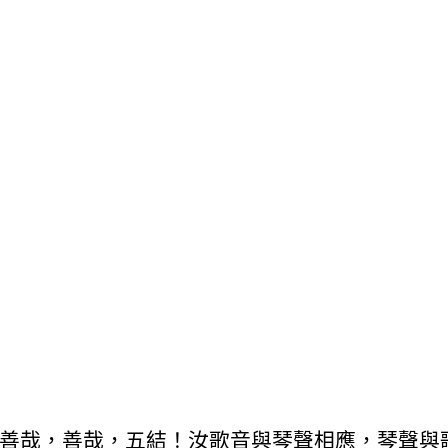
善哉，善哉，五結！汝歌音與琴聲相應，琴聲與