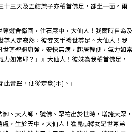
三十三天及五結樂子亦稽首佛足，卻坐一面。爾
世尊遊舍衛國，住石巖中，大仙人！我爾時自為
世尊入定寂然，彼妾叉手禮世尊足。大仙人！我
訊世尊聖體康強，安快無病，起居輕便，氣力如
氣力如常耶？」』大仙人！彼妹為我稽首佛足，
此音聲，便從定覺[＊]。」
法御、天人師，號佛、眾祐出於世時，增諸天眾
善處，生於天中。大仙人！瞿毘
釋女是世尊弟
Ⓔ