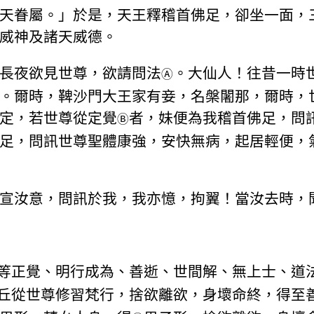
天眷屬。」於是，天王釋稽首佛足，卻坐一面，
威神及諸天威德。
長夜欲見世尊，欲請問法
。大仙人！往昔一時
Ⓐ
。爾時，鞞沙門大王家有妾，名槃闍那，爾時，
定，若世尊從定覺
者，妹便為我稽首佛足，問
Ⓑ
足，問訊世尊聖體康強，安快無病，起居輕便，
宣汝意，問訊於我，我亦憶，拘翼！當汝去時，聞
等正覺、明行成為、善逝、世間解、無上士、道
丘從世尊修習梵行，捨欲離欲，身壞命終，得至