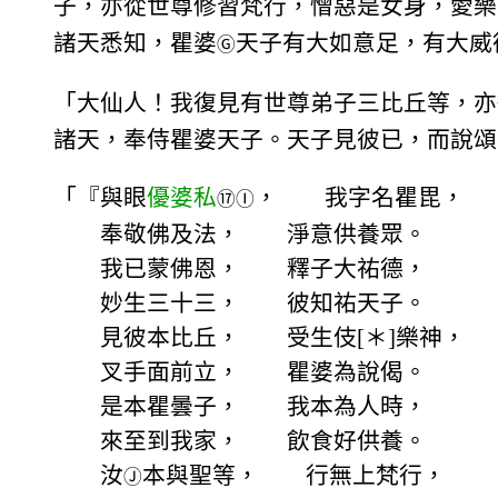
子，亦從世尊修習梵行，憎惡是女身，愛樂
諸天悉知，瞿婆
天子有大如意足，有大威
Ⓖ
「大仙人！我復見有世尊弟子三比丘等，亦
諸天，奉侍瞿婆天子。天子見彼已，而說頌
「『與眼
優婆私
， 我字名瞿毘，
⑰
Ⓘ
奉敬佛及法， 淨意供養眾。
我已蒙佛恩， 釋子大祐德，
妙生三十三， 彼知祐天子。
見彼本比丘， 受生伎[＊]樂神，
叉手面前立， 瞿婆為說偈。
是本瞿曇子， 我本為人時，
來至到我家， 飲食好供養。
汝
本與聖等， 行無上梵行，
Ⓙ