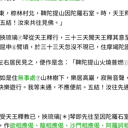
東，㮈林村北，鞞陀提山因陀羅石室。時，天王
五結！汝來共往見佛。」
挾琉璃
琴從天王釋行，三十三天聞天王釋其意
ⓕ
屈申
臂頃，於三十三天忽沒不現已，住摩竭陀
ⓖ
左右居民見之，便作是念：「鞞陀提山火燒普燃
如是住
無事處
山林樹下，樂居高巖，寂無音聲
⑦
，快樂遊行。我等未通，不應便前。五結！汝往先
受天王釋教已，挾琉璃[＊]琴即先往至因陀羅石
，作
欲相應偈、龍相應偈、沙門相應偈、阿羅訶