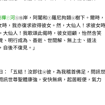
連禪
河
岸，阿闍和
羅尼拘類
樹下。爾時，
ⓡ
ⓢ
⑮
ⓣ
ⓤ
女時，我亦復求欲得彼女。然，大仙人！求彼女
。大仙人！我歌頌此偈時，彼女迴顧，怡然含笑
覺、明行成為、善逝、世間解、無上士、道法
，自後不復見。」
曰：「五結！汝即往
彼，為我稽首佛足，問訊
ⓦ
問訊世尊聖體康強，安快無病，起居輕便，氣力