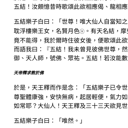
五結！汝頗憶昔時歌頌此欲相應偈、龍相應
五結樂子白曰：「世尊！唯大仙人自當知之
耽浮樓樂王女，名賢月色
。有天名結，摩
ⓥ
竟不能得，我於爾時住彼女後，便歌頌此欲
而語我曰：『五結！我未曾見彼佛世尊，然
御、天人師，號佛、眾祐。五結！若汝能數
天帝釋求教於佛
於是，天王釋而作是念：「五結樂子已令世
尊聖體康強，安快無病，起居輕便，氣力如
如常耶？大仙人！天王釋及三十三天欲見世
五結樂子白曰：「唯然。」