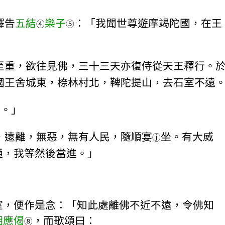
釋告
五結
樂子
：「我聞世尊遊摩竭陀國，在王
④
⑤
至重，欲往見佛，三十三天亦復侍從天王釋行。
國王舍城東，㮈林村北，鞞陀提山，去石室不遠
。」
ⓘ
，遠離，無惡，無有人民，隨順宴
坐。有大威
ⓙ
通，我等然後當進。」
室，便作是念：「知此處離佛不近不遠，令佛知
相應偈
，而歌頌曰：
⑧