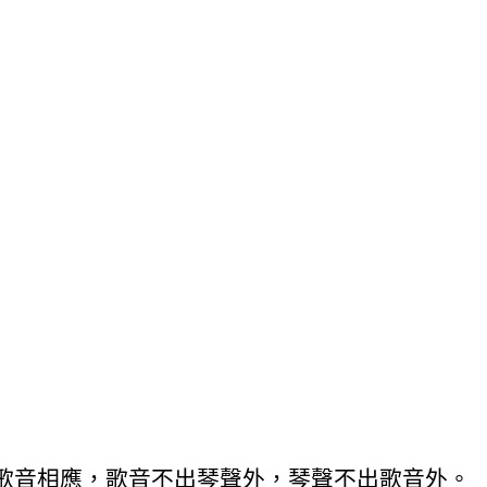
歌音相應，歌音不出琴聲外，琴聲不出歌音外。