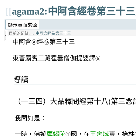
[[
agama2:中阿含經卷第三十三
目前的足跡:
→
中阿含經卷第三十三
中阿含
經卷第三十三
ⓐ
東晉罽賓三藏瞿曇僧伽提婆譯
ⓑ
導讀
（一三四）大品釋問經第十八(第三念誦
我聞如是：
一時，佛遊
摩竭陀
國，在
王舍城
東，㮈林
①