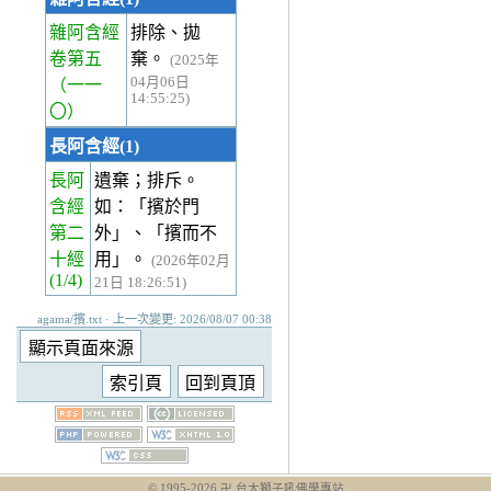
雜阿含經
排除、拋
卷第五
棄。
(2025年
04月06日
（一一
14:55:25)
〇）
長阿含經(1)
長阿
遺棄；排斥。
含經
如：「擯於門
第二
外」、「擯而不
十經
用」。
(2026年02月
(1/4)
21日 18:26:51)
agama/擯.txt · 上一次變更: 2026/08/07 00:38
© 1995-
2026
卍 台大獅子吼佛學專站