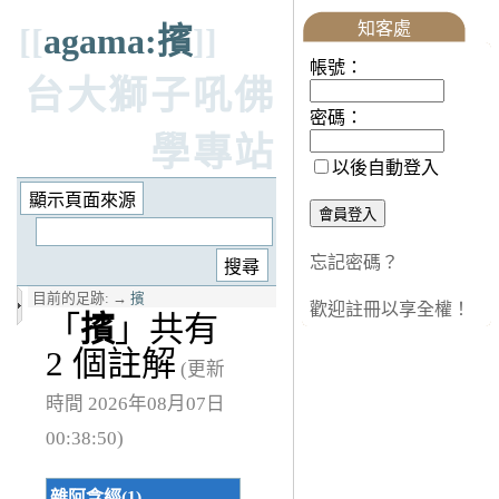
知客處
[[
agama:擯
]]
帳號：
台大獅子吼佛
密碼：
學專站
以後自動登入
忘記密碼？
目前的足跡:
→
擯
歡迎註冊以享全權！
「
擯
」共有
2 個註解
(更新
時間 2026年08月07日
00:38:50)
雜阿含經(1)