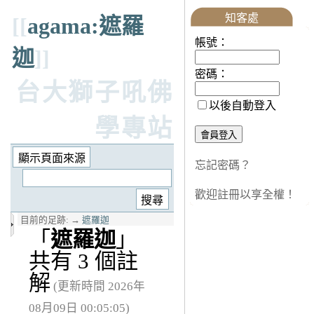
知客處
[[
agama:遮羅
帳號：
迦
]]
密碼：
台大獅子吼佛
以後自動登入
學專站
忘記密碼？
歡迎註冊以享全權！
目前的足跡:
→
遮羅迦
「
遮羅迦
」
共有 3 個註
解
(更新時間 2026年
08月09日 00:05:05)