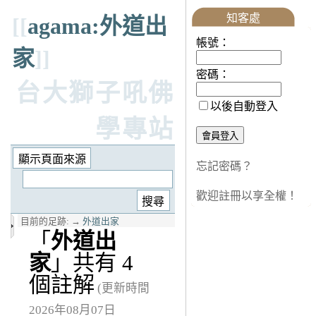
知客處
[[
agama:外道出
帳號：
家
]]
密碼：
台大獅子吼佛
以後自動登入
學專站
忘記密碼？
歡迎註冊以享全權！
目前的足跡:
→
外道出家
「
外道出
家
」共有 4
個註解
(更新時間
2026年08月07日