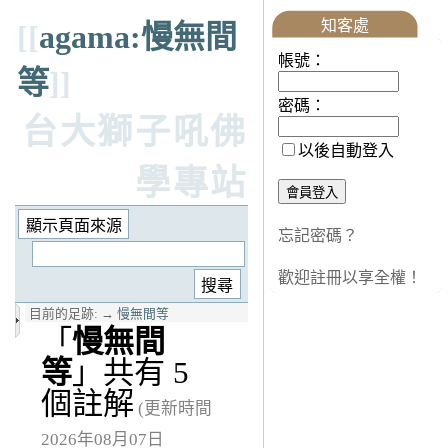
知客處
[[
agama:慢無間
帳號：
等
]]
密碼：
台大獅子吼佛
以後自動登入
學專站
忘記密碼？
歡迎註冊以享全權！
目前的足跡:
→
慢無間等
「
慢無間
等
」共有 5
個註解
(更新時間
2026年08月07日