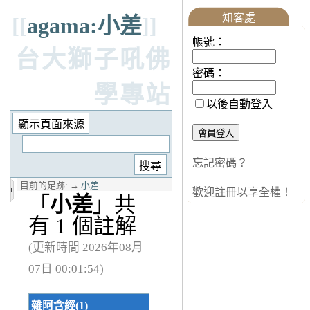
知客處
[[
agama:小差
]]
帳號：
台大獅子吼佛
密碼：
學專站
以後自動登入
忘記密碼？
目前的足跡:
→
小差
歡迎註冊以享全權！
「
小差
」共
有 1 個註解
(更新時間 2026年08月
07日 00:01:54)
雜阿含經(1)