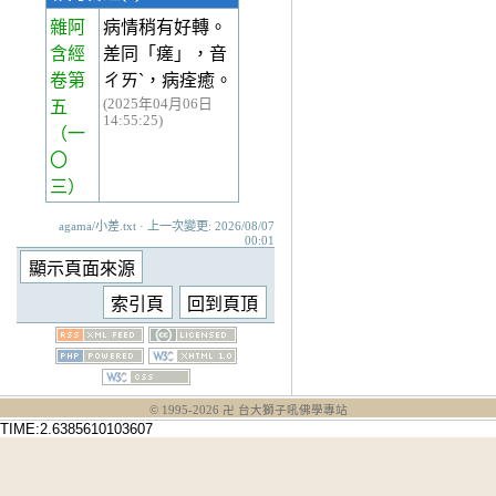
雜阿
病情稍有好轉。
含經
差同「瘥」，音
卷第
ㄔㄞˋ，病痊癒。
(2025年04月06日
五
14:55:25)
（一
〇
三）
agama/小差.txt · 上一次變更: 2026/08/07
00:01
© 1995-
2026
卍 台大獅子吼佛學專站
TIME:2.6385610103607