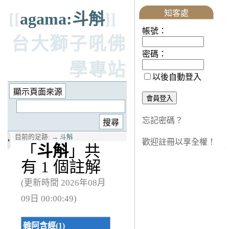
知客處
[[
agama:斗斛
]]
帳號：
台大獅子吼佛
密碼：
學專站
以後自動登入
忘記密碼？
目前的足跡:
→
斗斛
歡迎註冊以享全權！
「
斗斛
」共
有 1 個註解
(更新時間 2026年08月
09日 00:00:49)
雜阿含經(1)