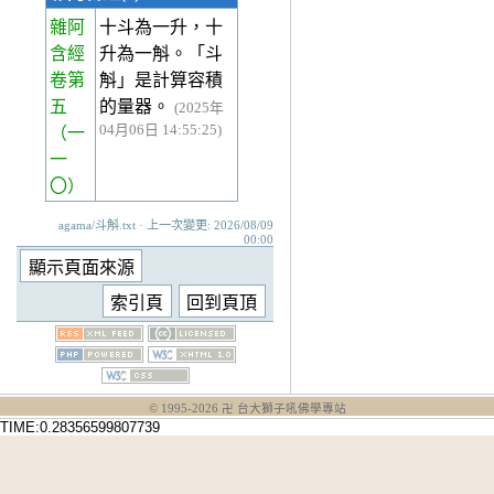
雜阿
十斗為一升，十
含經
升為一斛。「斗
卷第
斛」是計算容積
五
的量器。
(2025年
04月06日 14:55:25)
（一
一
〇）
agama/斗斛.txt · 上一次變更: 2026/08/09
00:00
© 1995-
2026
卍 台大獅子吼佛學專站
TIME:0.28356599807739