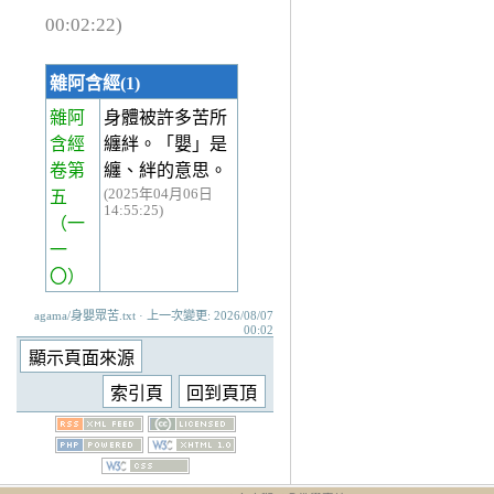
00:02:22)
雜阿含經(1)
雜阿
身體被許多苦所
含經
纏絆。「嬰」是
卷第
纏、絆的意思。
(2025年04月06日
五
14:55:25)
（一
一
〇）
agama/身嬰眾苦.txt · 上一次變更: 2026/08/07
00:02