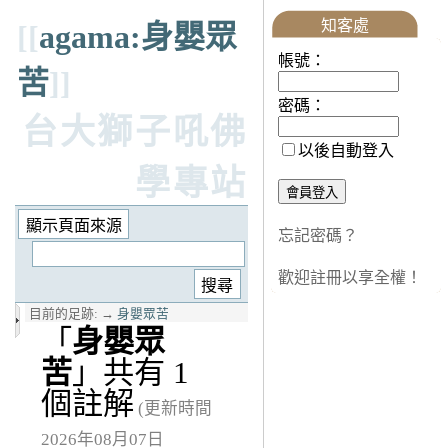
知客處
[[
agama:身嬰眾
帳號：
苦
]]
密碼：
台大獅子吼佛
以後自動登入
學專站
忘記密碼？
歡迎註冊以享全權！
目前的足跡:
→
身嬰眾苦
「
身嬰眾
苦
」共有 1
個註解
(更新時間
2026年08月07日