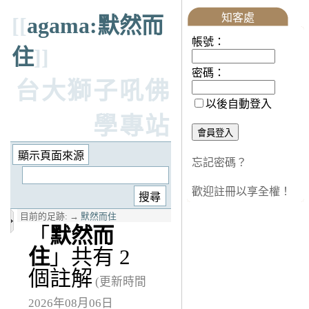
知客處
[[
agama:默然而
帳號：
住
]]
密碼：
台大獅子吼佛
以後自動登入
學專站
忘記密碼？
歡迎註冊以享全權！
目前的足跡:
→
默然而住
「
默然而
住
」共有 2
個註解
(更新時間
2026年08月06日