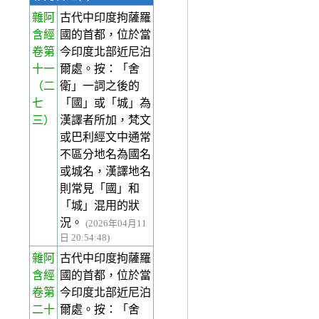
雜阿
古代中印度拘薩羅
含經
國的首都，位於當
卷第
今印度北部近尼泊
十一
爾處。按：「舍
（二
衛」一詞之後的
七
「國」或「城」為
三）
漢譯者所加，梵文
或巴利經文中通常
不區分地名為國名
或城名，漢譯地名
則常見「國」和
「城」混用的狀
況。
(2026年04月11
日 20:54:48)
雜阿
古代中印度拘薩羅
含經
國的首都，位於當
卷第
今印度北部近尼泊
二十
爾處。按：「舍