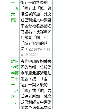
一
衛」一詞之後的
（五
「國」或「城」為
六
漢譯者所加，梵文
四）
或巴利經文中通常
不區分地名為國名
或城名，漢譯地名
則常見「國」和
「城」混用的狀
況。
(2026年04月30
日 16:06:26)
雜阿
古代中印度拘薩羅
含經
國的首都，位於當
卷第
今印度北部近尼泊
三十
爾處。按：「舍
一
衛」一詞之後的
（八
「國」或「城」為
六
漢譯者所加，梵文
一）
或巴利經文中通常
不區分地名為國名