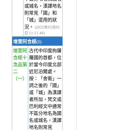
或城名，漢譯地名
則常見「國」和
「城」混用的狀
況。
(2025年05月05
日 11:11:46)
增壹阿含經(1)
增壹阿
古代中印度拘薩
含經十
羅國的首都，位
念品第
於當今印度北部
二
近尼泊爾處。
（一）
按：「舍衛」一
詞之後的「國」
或「城」為漢譯
者所加，梵文或
巴利經文中通常
不區分地名為國
名或城名，漢譯
地名則常見