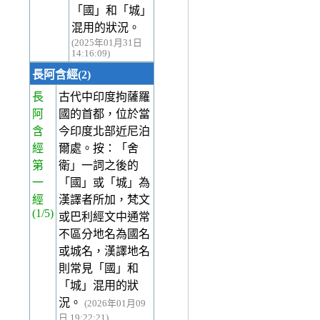
「國」和「城」
混用的狀況。
(2025年01月31日
14:16:09)
長阿含經(2)
長
古代中印度拘薩羅
阿
國的首都，位於當
含
今印度北部近尼泊
經
爾處。按：「舍
第
衛」一詞之後的
一
「國」或「城」為
經
漢譯者所加，梵文
(1/5)
或巴利經文中通常
不區分地名為國名
或城名，漢譯地名
則常見「國」和
「城」混用的狀
況。
(2026年01月09
日 19:22:21)