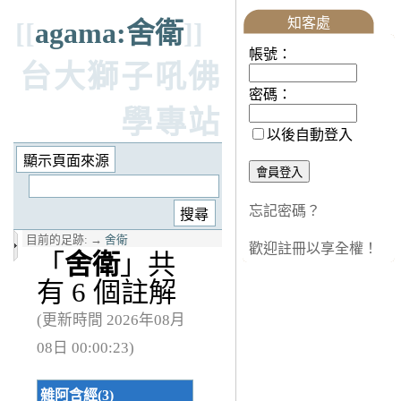
知客處
[[
agama:舍衛
]]
帳號：
台大獅子吼佛
密碼：
學專站
以後自動登入
忘記密碼？
目前的足跡:
→
舍衛
歡迎註冊以享全權！
「
舍衛
」共
有 6 個註解
(更新時間 2026年08月
08日 00:00:23)
雜阿含經(3)