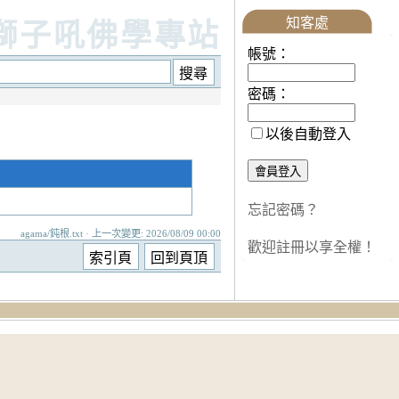
知客處
獅子吼佛學專站
帳號：
密碼：
以後自動登入
忘記密碼？
agama/鈍根.txt · 上一次變更: 2026/08/09 00:00
歡迎註冊以享全權！