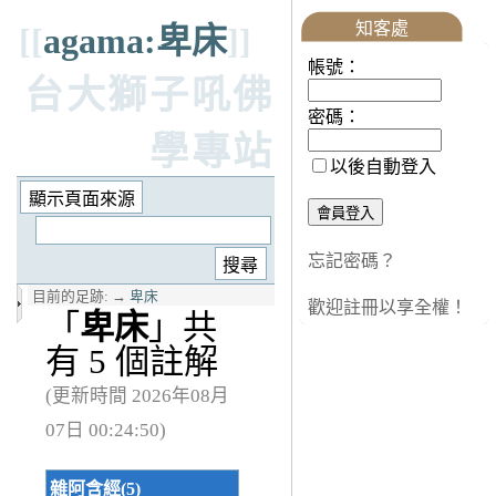
知客處
[[
agama:卑床
]]
帳號：
台大獅子吼佛
密碼：
學專站
以後自動登入
忘記密碼？
目前的足跡:
→
卑床
歡迎註冊以享全權！
「
卑床
」共
有 5 個註解
(更新時間 2026年08月
07日 00:24:50)
雜阿含經(5)