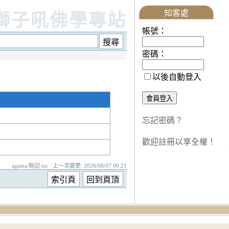
知客處
獅子吼佛學專站
帳號：
密碼：
以後自動登入
忘記密碼？
歡迎註冊以享全權！
agama/無記.txt · 上一次變更: 2026/08/07 00:21