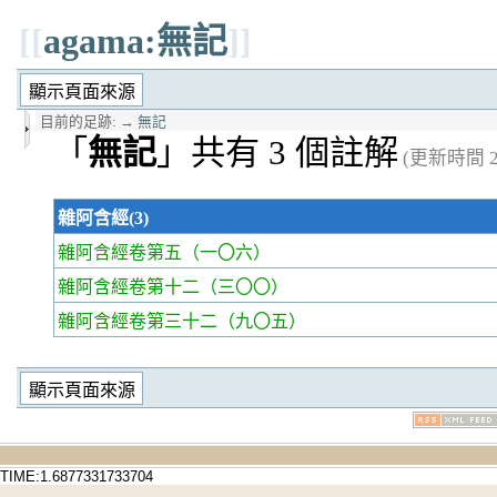
[[
agama:無記
]]
目前的足跡:
→
無記
「
無記
」共有 3 個註解
(更新時間 20
雜阿含經(3)
雜阿含經卷第五
（一〇六）
雜阿含經卷第十二
（三〇〇）
雜阿含經卷第三十二
（九〇五）
TIME:1.6877331733704