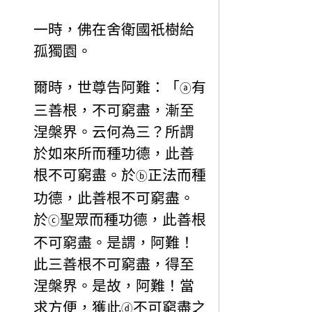
一時，佛在舍衛國祇樹給
孤獨園。
爾時，世尊告阿難：「
有
ⓐ
三善根，不可窮盡，漸至
涅槃界。云何為三？所謂
於如來所而種功德，此善
根不可窮盡。於
正法而種
ⓑ
功德，此善根不可窮盡。
於
聖眾而種功德，此善根
ⓒ
不可窮盡。是謂，阿難！
此三善根不可窮盡，得至
涅槃界。是故，阿難！當
求方便，獲此
不可窮盡之
ⓓ