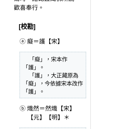
歡喜奉行。
[校勘]
ⓐ
癡＝護【宋】
  「癡」，宋本作
「護」。

  「護」，大正藏原為
「癡」，今依據宋本改作
「護」。
ⓑ
熾然＝然熾【宋】
【元】【明】＊