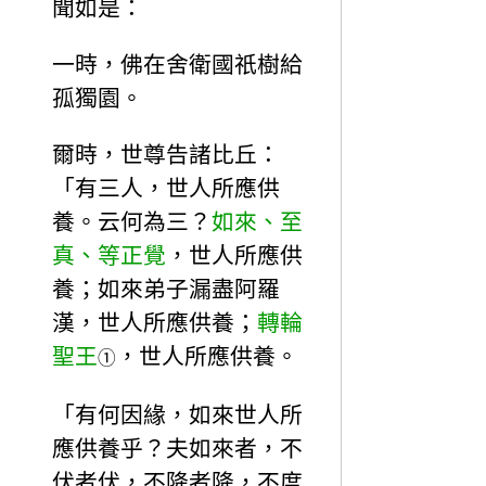
聞如是：
一時，佛在舍衛國祇樹給
孤獨園。
爾時，世尊告諸比丘：
「有三人，世人所應供
養。云何為三？
如來、至
真、等正覺
，世人所應供
養；如來弟子漏盡阿羅
漢，世人所應供養；
轉輪
聖王
，世人所應供養。
①
「有何因緣，如來世人所
應供養乎？夫如來者，不
伏者伏，不降者降，不度