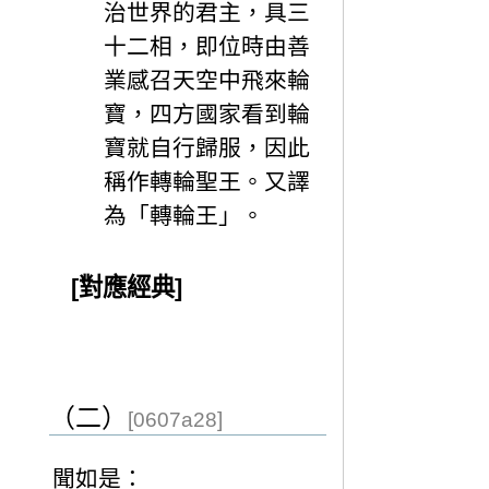
治世界的君主，具三
十二相，即位時由善
業感召天空中飛來輪
寶，四方國家看到輪
寶就自行歸服，因此
稱作轉輪聖王。又譯
為「轉輪王」。
[對應經典]
（二）
[0607a28]
聞如是：