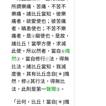
所謂樂痛、苦痛、不苦不
樂痛。諸比丘當知，彼樂
痛者，欲愛使也；彼苦痛
者，瞋恚使也；不苦不樂
痛者，是
癡使也。是故，
ⓐ
諸比丘！當學方便，求滅
此使。所以然者，當自
熾
ⓑ
然
，當自修行
法，得無
②
ⓒ
比法。諸比丘當知，我滅
度後，其有比丘念自[＊]熾
然，修
其行法，得無比
ⓓ
法，此則是第一
聲聞
。
③
「云何，比丘！當自[＊]熾