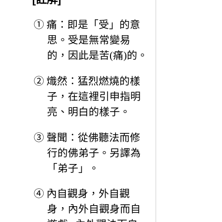
①
痛：即是「受」的意
思。受是無常變易
的，因此是苦(痛)的。
②
熾然：猛烈燃燒的樣
子，在這裡引申指明
亮、明白的樣子。
③
聲聞：從佛聽法而修
行的佛弟子。另譯為
「弟子」。
④
內自觀身，外自觀
身，內外自觀身而自