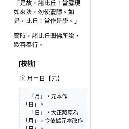
「是故，諸比丘！當露現
如來法，勿使覆隱。如
是，比丘！當作是學。」
爾時，諸比丘聞佛所說，
歡喜奉行。
[校勘]
ⓐ
月＝日【元】
  「月」，元本作
「日」。

  「日」，大正藏原為
「月」，今依據元本改作
「日」。