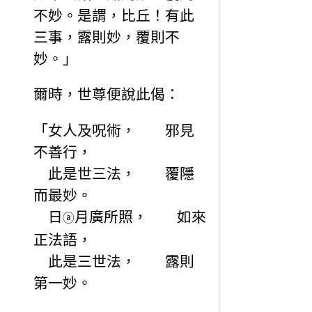
不妙。是謂，比丘！有此
三事，露則妙，覆則不
妙。」
爾時，世尊便說此偈：
「女人及呪術， 邪見
不善行，
此是世三法， 覆隱
而最妙。
日
月廣所照， 如來
ⓐ
正法語，
此是三世法， 露則
第一妙。