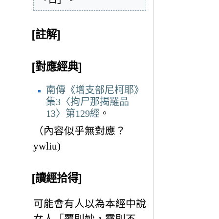
[註解]
[對應經典]
南傳《增支部尼柯耶》
集3〈拘尸那揭羅品
13〉第129經
。
（內容似乎無對應？
ywliu)
[讀經拾得]
可能會有人以為本經中說
女人「覆則妙，露則不