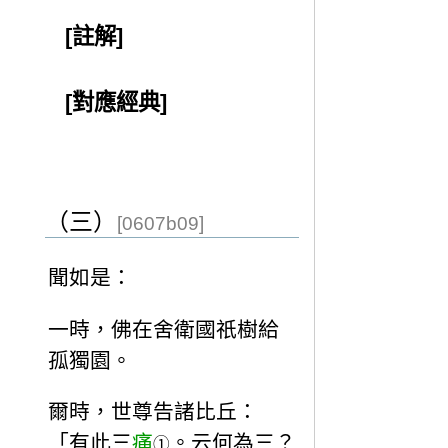
[註解]
[對應經典]
（三）
[0607b09]
聞如是：
一時，佛在舍衛國祇樹給
孤獨園。
爾時，世尊告諸比丘：
「有此三
痛
。云何為三？
①