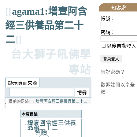
知客處
[[
agama1:增壹阿含
帳號：
經三供養品第二十
密碼：
二
]]
以後自動登入
台大獅子吼佛學
專站
忘記密碼？
歡迎註冊以享全
權！
目前的足跡:
→
增壹阿含經三供養品第二十二
本頁目錄
增壹阿含經三供養
品第二十二
導讀