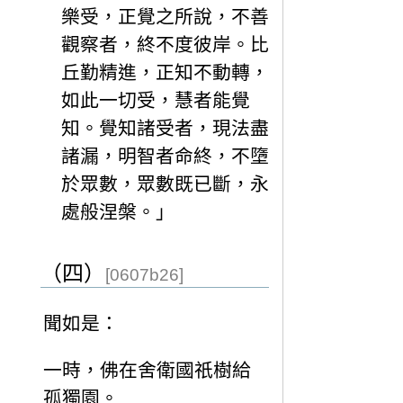
樂受，正覺之所說，不善
觀察者，終不度彼岸。比
丘勤精進，正知不動轉，
如此一切受，慧者能覺
知。覺知諸受者，現法盡
諸漏，明智者命終，不墮
於眾數，眾數既已斷，永
處般涅槃。」
（四）
[0607b26]
聞如是：
一時，佛在舍衛國祇樹給
孤獨園。