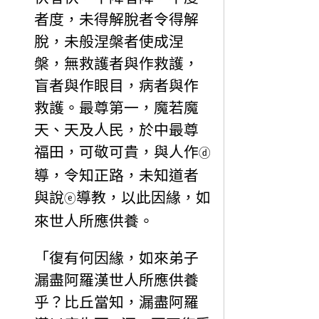
者度，未得解脫者令得解
脫，未般涅槃者使成涅
槃，無救護者與作救護，
盲者與作眼目，病者與作
救護。最尊第一，魔若魔
天、天及人民，於中最尊
福田，可敬可貴，與人作
ⓓ
導，令知正路，未知道者
與說
導教，以此因緣，如
ⓔ
來世人所應供養。
「復有何因緣，如來弟子
漏盡阿羅漢世人所應供養
乎？比丘當知，漏盡阿羅