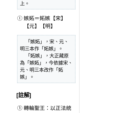
上。
ⓛ
嫉妬＝妬嫉【宋】
【元】【明】
  「嫉妬」，宋、元、
明三本作「妬嫉」。

  「妬嫉」，大正藏原
為「嫉妬」，今依據宋、
元、明三本改作「妬
嫉」。
[註解]
①
轉輪聖王：以正法統