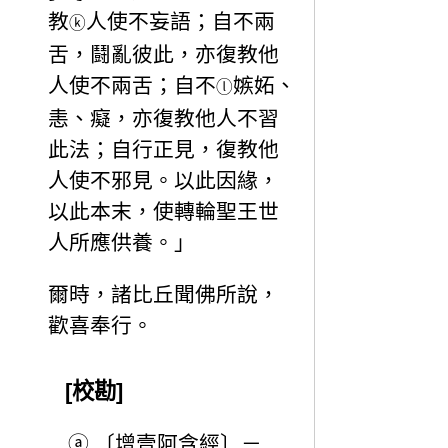
教
人使不妄語；自不兩
ⓚ
舌，鬪亂彼此，亦復教他
人使不兩舌；自不
嫉妬、
ⓛ
恚、癡，亦復教他人不習
此法；自行正見，復教他
人使不邪見。以此因緣，
以此本末，使轉輪聖王世
人所應供養。」
爾時，諸比丘聞佛所說，
歡喜奉行。
[校勘]
ⓐ
〔增壹阿含經〕－