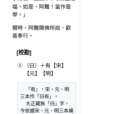
福。如是，阿難！當作是
學。」
爾時，阿難聞佛所說，歡
喜奉行。
[校勘]
ⓐ
（曰）＋有【宋】
【元】【明】
  「有」，宋、元、明
三本作「曰有」。

  大正藏無「曰」字，
今依據宋、元、明三本補