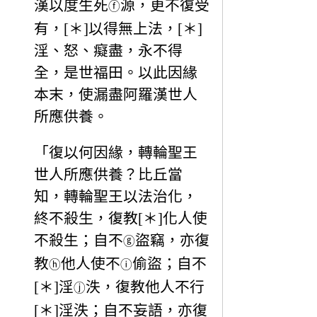
漢以度生死
源，更不復受
ⓕ
有，[＊]以得無上法，[＊]
淫、怒、癡盡，永不得
全，是世福田。以此因緣
本末，使漏盡阿羅漢世人
所應供養。
「復以何因緣，轉輪聖王
世人所應供養？比丘當
知，轉輪聖王以法治化，
終不殺生，復教[＊]化人使
不殺生；自不
盜竊，亦復
ⓖ
教
他人使不
偷盜；自不
ⓗ
ⓘ
[＊]淫
泆，復教他人不行
ⓙ
[＊]淫泆；自不妄語，亦復