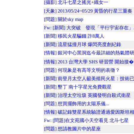
[攝影] 北斗七星之搖光+織女一
[天象] 2013/05/24~05/29 黃昏的行星三重奏
[問題] 關於sky map
Fw: [新聞] 大突破 發現「平行宇宙存在」..
[新聞] 移民火星騙錢 詐8萬人
[新聞] 流星猛撞月球 爆閃亮度創紀錄
[情報] 銀河中心黑洞迄今最詳細的熱氣體
[情報] 2013 台灣大學 SHS 研習營 開始接�.
[問題] 何現象是有高等文明的表徵？
[新聞] 前登月太空人籲美殖民火星：技術已..
[新聞] 墾丁 南十字星光免費觀星
[新聞] 治理太空垃圾 英國發明自殺式衛星
[問題] 想買擺飾用的太陽系儀...
[情報] 破記錄雙星系統驗證通過愛因斯坦相..
Fw: [問題]在文苑國小天空看見 北斗七星
[問題] 想請教圖片中的星座