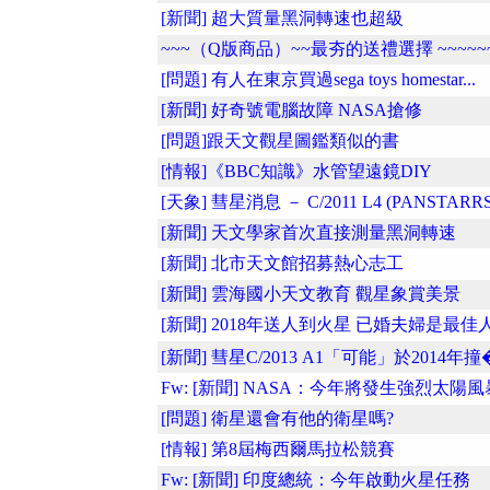
[新聞] 超大質量黑洞轉速也超級
~~~（Q版商品）~~最夯的送禮選擇 ~~~~~
[問題] 有人在東京買過sega toys homestar...
[新聞] 好奇號電腦故障 NASA搶修
[問題]跟天文觀星圖鑑類似的書
[情報]《BBC知識》水管望遠鏡DIY
[天象] 彗星消息 － C/2011 L4 (PANSTARRS
[新聞] 天文學家首次直接測量黑洞轉速
[新聞] 北市天文館招募熱心志工
[新聞] 雲海國小天文教育 觀星象賞美景
[新聞] 2018年送人到火星 已婚夫婦是最佳
[新聞] 彗星C/2013 A1「可能」於2014年撞�.
Fw: [新聞] NASA：今年將發生強烈太陽風暴.
[問題] 衛星還會有他的衛星嗎?
[情報] 第8屆梅西爾馬拉松競賽
Fw: [新聞] 印度總統：今年啟動火星任務