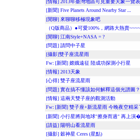
[情報] 2013年臺灣地區可見重要天象一覽
[新聞] Five Planets Around Nearby Star ...
[閒聊] 來聊聊移極現象吧
（Q版商品）●可愛100%，網路大熱賣~~~~
[閒聊] 江南Style+NASA = ?
[問題] 請問中子星
[攝影]雙子座流星雨
Fw: [新聞] 嫦娥遠征 陸成功探測小行星
[情報] 2013天象
[心得] 雙子座流星雨
[問題] 實在搞不懂該如何解釋這個光譜圖
[情報] 這兩天雙子座的觀測活動
Fw: [新聞] 雙子座+新流星雨 今晚夜空精采
[新聞] 小行星將與地球"擦身而過" 再上演�.
[請益] 陽明山看流星雨
[攝影] 穀神星 Ceres (星點)