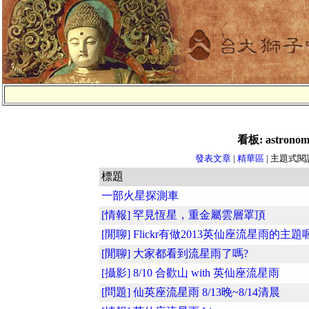
看板: astron
發表文章
|
精華區
| 主題式閱讀
標題
一部火星探測車
[情報] 罕見恆星，重金屬雲層罩頂
[閒聊] Flickr有做2013英仙座流星雨的主題喔
[閒聊] 大家都看到流星雨了嗎?
[攝影] 8/10 合歡山 with 英仙座流星雨
[問題] 仙英座流星雨 8/13晚~8/14清晨