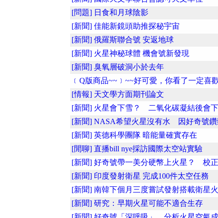
[問題] 日食和月球陰影
[新聞] 佳能新鏡頭助推探秘宇宙
[新聞] 俄羅斯聯合號 安返地球
[新聞] 火星神秘球體 機會號新發現
[新聞] 臭氧層破洞小於去年
﹝Q版商品~~﹞~~好可愛，你看了一定喜歡
[情報] 天文學方面期刊論文
[新聞] 火星會下雪？ 二氧化碳凝結後會下..
[新聞] NASA希望火星沒有水 因好奇號鑽頭
[新聞] 英德科學團隊 暗能量確實存在
[閒聊] 直播bill nye採訪國際太空站實驗
[新聞] 好奇號帶一美分硬幣上火星？ 校正..
[新聞] 印度發射衛星 完成100件太空任務
[新聞] 南韓下個月三度嘗試發射搭載衛星
[新聞] 研究：早期火星可能不適合生存
[新聞] 好奇號「深呼吸」 分析火星空氣成..