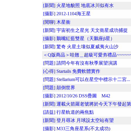
[新聞] 火星地貌照 地底冰川似有水
[攝影] 2012-1104海王星
[閒聊] 木星衝
[新聞] 宇宙初生之星光 天文衛星成功捕捉
[攝影] 鵝嘴紅藍雙星（天鵝座β星）
[新聞] 驚奇 火星土壤似夏威夷火山沙
＜Q版商品＞哇翹＿超級可愛夯禮品~~~~~
[問題] 請問今年有沒有秋季展望演講
[心得] Startails 免費軟體實作
[問題] Stellarium可以在星空中標示十二宮...
[問題] 顛倒世界
[攝影] 2012/10/26 DSS疊圖 M42
[新聞] 運載火箭羅老號將於今天下午發起第..
[請益] 行星軌道的兩焦點
[新聞] 登月尋冰 月球設太空站有望
[攝影] M33三角座星系(不太成功)