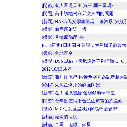
[閒聊] 有人看過天王 海王 冥王星嗎?
[問題] 高中讀地科在天文方面的問題
[新聞] NASA天文學家發現 銀河系形狀現在
[攝影] 仙后座附近一帶
[攝影] 月掩摩羯座β星
Fw: [新聞] 日本研究發現：太陽黑子數與太..
[天象] 台北夜空
[攝影] DSS 試做（天氣還是不夠清澈 Q_Q
2012/10/19 木星
[新聞] 獵戶座流星雨-黃色字句為記者超大
[心得] 火流星爆炸的超強閃光
[新聞] 在太陽系邊緣 發現類地球行星
[問題] 今年度值得衝合歡山關賞的流星雨
[攝影] M31仙女座星系(+簡易疊圖教學)
[討論] 流星的速度
[討論] 金星、地球、火星