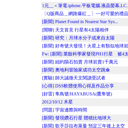
1元__＜筆電.iphone.平板電腦.液晶螢幕,LC..
〔Q版商品＿網路爆紅＿〕~~好可愛的禮品唷
[新聞] Planet Found in Nearest Star Sys...
[閒聊] 天文首見 行星有4太陽相伴
[新聞] 研究：月球水分子或來自太陽
[新聞] 好奇號大發現！火星上有類似地球岩..
Fw: [新聞] 業餘科學家發現PH1行星 被4太.
[新聞] 紐約隕石拍賣 月球岩賣1千萬元
[新聞] 奧地利冒險家成功太空跳傘
[實驗] 師大誠徵天文閱讀受試者
[心得] DSS軟體使用心得及作品分享
[好雷] 隼鳥號/HAYABUSA(鷹隼號)
2012/10/12 木星
[問題] 宇宙邊際與時間
[新聞] 發現鑽石行星 體積比地球大
[新聞] 歌手莎拉布萊曼 預定三年後上太空