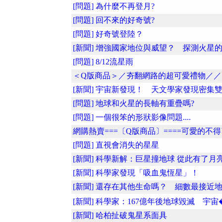
[問題] 為什麼不再登月?
[問題] 回不來的好奇號?
[問題] 好奇號登陸？
[新聞] 增強國家地位與威望？ 探測火星的..
[問題] 8/12流星雨
＜Q版商品＞／夯翻網路的超可愛禮物／／
[新聞] 宇宙新發現！ 天文學家發現密集雙..
[問題] 地球和火星的長軸有重疊嗎?
[問題] 一個很笨的形狀影像問題....
網購熱賣===〔Q版商品〕====可愛的不得了~
[問題] 直視會消失的星星
[新聞] 科學新解：巨星撞地球 從此有了月
[新聞] 科學家發現「吸血鬼恆星」！
[新聞] 還存在其他生命嗎？ 細數最接近地..
[新聞] 科學家：167億年後地球毀滅 宇宙�.
[新聞] 哈柏扯破鬼星系面具