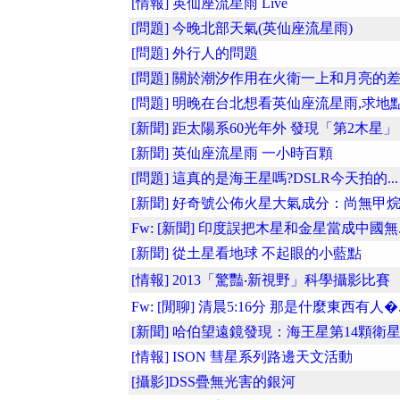
[情報] 英仙座流星雨 Live
[問題] 今晚北部天氣(英仙座流星雨)
[問題] 外行人的問題
[問題] 關於潮汐作用在火衛一上和月亮的
[問題] 明晚在台北想看英仙座流星雨,求地點
[新聞] 距太陽系60光年外 發現「第2木星」
[新聞] 英仙座流星雨 一小時百顆
[問題] 這真的是海王星嗎?DSLR今天拍的...
[新聞] 好奇號公佈火星大氣成分：尚無甲
Fw: [新聞] 印度誤把木星和金星當成中國無..
[新聞] 從土星看地球 不起眼的小藍點
[情報] 2013「驚豔‧新視野」科學攝影比賽
Fw: [閒聊] 清晨5:16分 那是什麼東西有人�..
[新聞] 哈伯望遠鏡發現：海王星第14顆衛
[情報] ISON 彗星系列路邊天文活動
[攝影]DSS疊無光害的銀河