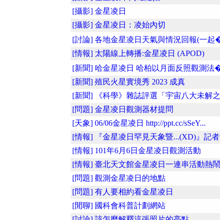
[攝影] 金星凌日
[攝影] 金星凌日：凌始內切
[討論] 各地金星凌日天氣與情況回報(一起�.
[情報] 太陽線上轉播:金星凌日 (APOD)
[新聞] 哈金星凌日 哈柏以月面反照觀測法�.
[新聞] 殖民火星實境秀 2023 成真
[新聞] 《科學》雜誌評選「宇宙八大未解之..
[問題] 金星凌日觀測器材提問
[天象] 06/06金星凌日 http://ppt.cc/sSeY...
[情報] 『金星凌日罕見天象暨...(XD)』記
[情報] 101年6月6日金星凌日觀測活動
[情報] 臺北天文館金星凌日一連串活動熱鬧..
[問題] 觀測金星凌日的地點
[問題] 有人要相約看金星凌日
[閒聊] 國科會科普計劃網站
[討論] 該怎麼解釋這張照片的亮點....