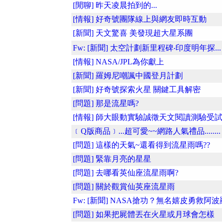
[閒聊] 昨天凌晨拍到的...
[情報] 好奇號團隊線上與網友即時互動
[新聞] 天文驚喜 美發現超大星系團
Fw: [新聞] 太空計劃新里程碑‧印度明年探...
[情報] NASA/JPL為你獻上
[新聞] 羅姆尼嘲諷中國登月計劃
[新聞] 好奇號探索火星 關鍵工具解密
[問題] 那是流星嗎?
[情報] 師大眼動實驗誠徵天文閱讀測驗受
﹝Q版商品﹞...超可愛~~網路人氣禮品........
[問題] 這樣的天氣~還看得到流星雨嗎??
[問題] 緊靠月亮的星星
[問題] 去哪看英仙座流星雨啊?
[問題] 關於觀賞仙英座流星雨
Fw: [新聞] NASA搶功？無名嬉皮勇救阿波
[問題] 如果把屍體丟在火星或月球會怎樣