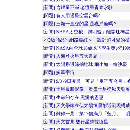
[新聞] 含鋰量不減 老恆星青春永駐
[問題] 有人用過星空雲台嗎?
[問題] 三顆一直線的星 是獵戶座嗎？
[新聞] NASA太空梭「黎明號」離開灶神星 
＜Q版商品＼網路爆紅＞＿設計超可愛的禮品.
[新聞] NASA向全球18歲以下學生發起"1999 .
[新聞] 人類登火星五大難題！
[新聞] 太陽系邊緣拍地球 細小如一粒沙塵
[問題] 多重宇宙
[新聞] 9/8~9日凌晨 可見「畢宿五合月」�.
[新聞] 土星最新影像 看盡土星從秋天到春..
[新聞] 生命的存在 黑洞的恩惠
[新聞] 天文學家在似太陽恒星附近發現構成..
[新聞] 難得一見！第13個滿月「藍月」 明.
[新聞] 天文首見 雙行星繞雙恆星
[新聞] 好奇號邁大步 前往鑽岩目的地