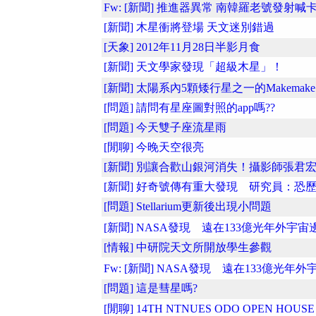
Fw: [新聞] 推進器異常 南韓羅老號發射喊
[新聞] 木星衝將登場 天文迷別錯過
[天象] 2012年11月28日半影月食
[新聞] 天文學家發現「超級木星」！
[新聞] 太陽系內5顆矮行星之一的Makemake�
[問題] 請問有星座圖對照的app嗎??
[問題] 今天雙子座流星雨
[閒聊] 今晚天空很亮
[新聞] 別讓合歡山銀河消失！攝影師張君宏..
[新聞] 好奇號傳有重大發現 研究員：恐歷..
[問題] Stellarium更新後出現小問題
[新聞] NASA發現 遠在133億光年外宇宙邊�
[情報] 中研院天文所開放學生參觀
Fw: [新聞] NASA發現 遠在133億光年外宇�
[問題] 這是彗星嗎?
[閒聊] 14TH NTNUES ODO OPEN HOU