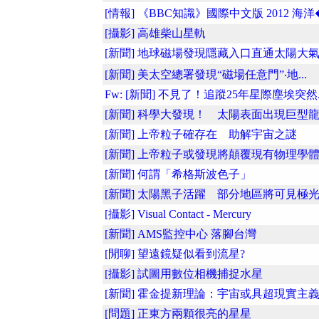
[情報] 《BBC知識》國際中文版 2012 海洋�.
[攝影] 高雄柴山星軌
[新聞] 地球磁場發現隱藏入口直通太陽大氣..
[新聞] 美太空總署發現“磁場任意門”‧地...
Fw: [新聞] 不見了！追蹤25年星際塵埃突然..
[新聞] 科學大發現！ 太陽表面出現巨型龍..
[新聞] 上帝粒子確存在 助解宇宙之謎
[新聞] 上帝粒子或發現將顛覆現有物理學
[新聞] 何謂「希格斯波色子」
[新聞] 太陽黑子活躍 部分地區將可見極
[攝影] Visual Contact - Mercury
[新聞] AMS監控中心 落腳台灣
[閒聊] 望遠鏡疑似看到流星?
[攝影] 試圖用數位相機捕捉水星
[新聞] 霍金提新理論：宇宙或具超現實主義..
[問題] 正東方兩顆很亮的星星