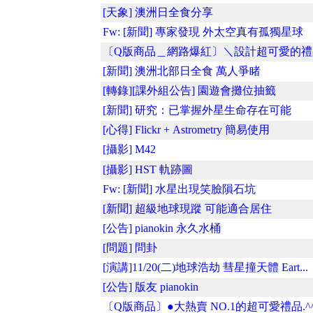
[天象] 澳洲日全食分享
Fw: [新聞] 專家發現 外太空真有孤獨星球
〔Q版商品＿網路爆紅〕＼設計超可愛的禮品.
[新聞] 澳洲北部日全食 萬人爭睹
[轉錄][課外組公告] 園遊會攤位抽籤
[新聞] 研究：已掌握外星生命存在可能
[心得] Flickr + Astrometry 簡易使用
[攝影] M42
[攝影] HST 軌跡圖
Fw: [新聞] 水星出現笑臉隕石坑
[新聞] 超級地球現蹤 可能適合居住
[公告] pianokin 永久水桶
[問題] 問卦
[演講]11/20(二)地球浩劫 彗星撞天體 Eart...
[公告] 版友 pianokin
〔Q版商品〕●大熱賣 NO.1的超可愛禮品.^^