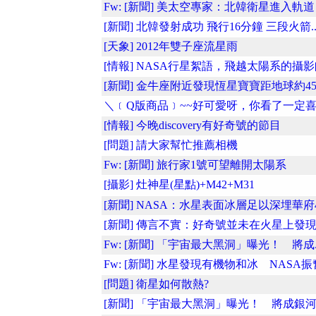
Fw: [新聞] 美太空專家：北韓衛星進入軌道
[新聞] 北韓發射成功 飛行16分鐘 三段火箭..
[天象] 2012年雙子座流星雨
[情報] NASA行星絮語，飛越太陽系的攝
[新聞] 金牛座附近發現恆星寶寶距地球約45.
＼﹝Q版商品﹞~~好可愛呀，你看了一定喜歡
[情報] 今晚discovery有好奇號的節目
[問題] 請大家幫忙推薦相機
Fw: [新聞] 旅行家1號可望離開太陽系
[攝影] 灶神星(星點)+M42+M31
[新聞] NASA：水星表面冰層足以深埋華府
[新聞] 傳言不實：好奇號並未在火星上發現..
Fw: [新聞] 「宇宙最大黑洞」曝光！ 將成..
Fw: [新聞] 水星發現有機物和冰 NASA振
[問題] 衛星如何散熱?
[新聞] 「宇宙最大黑洞」曝光！ 將成銀河..