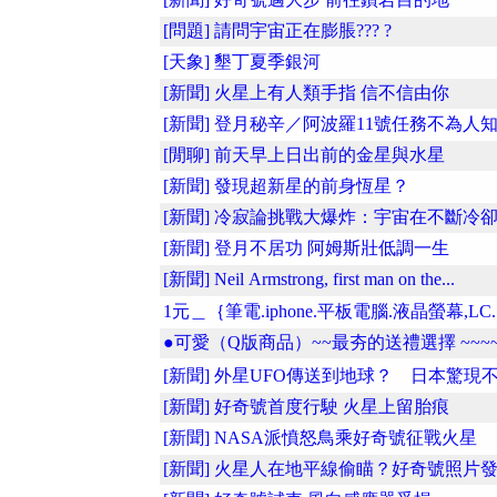
[問題] 請問宇宙正在膨脹??? ?
[天象] 墾丁夏季銀河
[新聞] 火星上有人類手指 信不信由你
[新聞] 登月秘辛／阿波羅11號任務不為人知.
[閒聊] 前天早上日出前的金星與水星
[新聞] 發現超新星的前身恆星？
[新聞] 冷寂論挑戰大爆炸：宇宙在不斷冷卻..
[新聞] 登月不居功 阿姆斯壯低調一生
[新聞] Neil Armstrong, first man on the...
1元＿｛筆電.iphone.平板電腦.液晶螢幕,LC..
●可愛（Q版商品）~~最夯的送禮選擇 ~~~~
[新聞] 外星UFO傳送到地球？ 日本驚現不�
[新聞] 好奇號首度行駛 火星上留胎痕
[新聞] NASA派憤怒鳥乘好奇號征戰火星
[新聞] 火星人在地平線偷瞄？好奇號照片發..