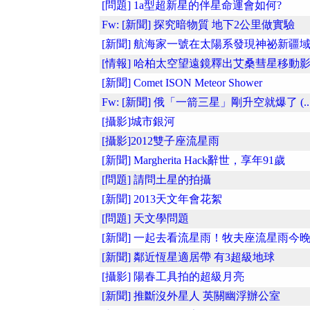
[問題] 1a型超新星的伴星命運會如何?
Fw: [新聞] 探究暗物質 地下2公里做實驗
[新聞] 航海家一號在太陽系發現神祕新疆
[情報] 哈柏太空望遠鏡釋出艾桑彗星移動
[新聞] Comet ISON Meteor Shower
Fw: [新聞] 俄「一箭三星」剛升空就爆了 (..
[攝影]城市銀河
[攝影]2012雙子座流星雨
[新聞] Margherita Hack辭世，享年91歲
[問題] 請問土星的拍攝
[新聞] 2013天文年會花絮
[問題] 天文學問題
[新聞] 一起去看流星雨！牧夫座流星雨今晚..
[新聞] 鄰近恆星適居帶 有3超級地球
[攝影] 陽春工具拍的超級月亮
[新聞] 推斷沒外星人 英關幽浮辦公室