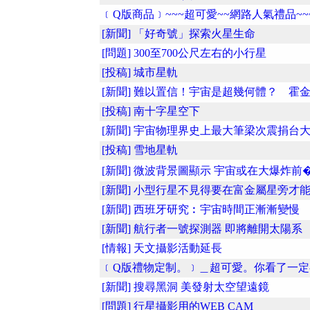
﹝Q版商品﹞~~~超可愛~~網路人氣禮品~~~
[新聞] 「好奇號」探索火星生命
[問題] 300至700公尺左右的小行星
[投稿] 城市星軌
[新聞] 難以置信！宇宙是超幾何體？ 霍金..
[投稿] 南十字星空下
[新聞] 宇宙物理界史上最大筆梁次震捐台大..
[投稿] 雪地星軌
[新聞] 微波背景圖顯示 宇宙或在大爆炸前�.
[新聞] 小型行星不見得要在富金屬星旁才能..
[新聞] 西班牙研究︰宇宙時間正漸漸變慢
[新聞] 航行者一號探測器 即將離開太陽系
[情報] 天文攝影活動延長
﹝Q版禮物定制。﹞＿超可愛。你看了一定喜.
[新聞] 搜尋黑洞 美發射太空望遠鏡
[問題] 行星攝影用的WEB CAM