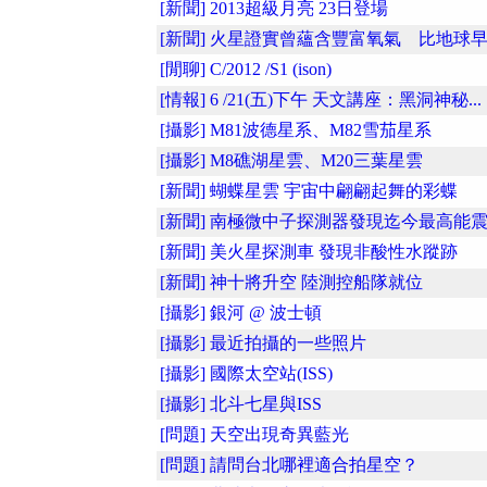
[新聞] 2013超級月亮 23日登場
[新聞] 火星證實曾蘊含豐富氧氣 比地球早..
[閒聊] C/2012 /S1 (ison)
[情報] 6 /21(五)下午 天文講座：黑洞神秘...
[攝影] M81波德星系、M82雪茄星系
[攝影] M8礁湖星雲、M20三葉星雲
[新聞] 蝴蝶星雲 宇宙中翩翩起舞的彩蝶
[新聞] 南極微中子探測器發現迄今最高能
[新聞] 美火星探測車 發現非酸性水蹤跡
[新聞] 神十將升空 陸測控船隊就位
[攝影] 銀河 @ 波士頓
[攝影] 最近拍攝的一些照片
[攝影] 國際太空站(ISS)
[攝影] 北斗七星與ISS
[問題] 天空出現奇異藍光
[問題] 請問台北哪裡適合拍星空？