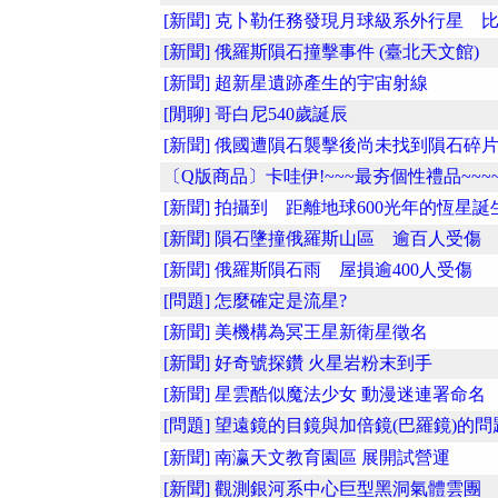
[新聞] 克卜勒任務發現月球級系外行星 比..
[新聞] 俄羅斯隕石撞擊事件 (臺北天文館)
[新聞] 超新星遺跡產生的宇宙射線
[閒聊] 哥白尼540歲誕辰
[新聞] 俄國遭隕石襲擊後尚未找到隕石碎
〔Q版商品〕卡哇伊!~~~最夯個性禮品~~~
[新聞] 拍攝到 距離地球600光年的恆星誕
[新聞] 隕石墬撞俄羅斯山區 逾百人受傷
[新聞] 俄羅斯隕石雨 屋損逾400人受傷
[問題] 怎麼確定是流星?
[新聞] 美機構為冥王星新衛星徵名
[新聞] 好奇號探鑽 火星岩粉末到手
[新聞] 星雲酷似魔法少女 動漫迷連署命名
[問題] 望遠鏡的目鏡與加倍鏡(巴羅鏡)的問
[新聞] 南瀛天文教育園區 展開試營運
[新聞] 觀測銀河系中心巨型黑洞氣體雲團