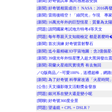
[新聞] 好奇號試車 風向感應器受損
[新聞] 好奇號相當成功！ NASA：2016再發�
[新聞] 雷雨後晴空！「綠閃光」乍現 專家..
[新聞] 16萬光年外的巨型恆星：質量為太陽.
[問題] 請問國家考試地方特考4等天文
[問題] 每年尊親天文知能檢定 都是甚麼時�.
[新聞] 首次演練 好奇號雷射擊石
[新聞] 迄今最精確3D宇宙地圖：含2億個星�.
[新聞] 39億光年外恒星墜入超大黑洞發出震.
[新聞] 荷蘭火星殖民實境秀 有去無回
／Q版商品／~可愛100%，送禮超棒，網路熱
[新聞] 為了好奇號 科學家改過「火星時間
[公告] 天文攝影徵文活動獎金發放
[問題] 銀河系在變大還是變小呢
[閒聊] 好奇號360度全景
[問題] 望遠鏡 + CPL + DSLR ?