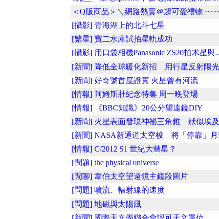
＜Q版商品＞＼網路熱賣＠超可愛禮物 ~~~~
[攝影] 青海湖上的北斗七星
[繁星] 寶二水庫試拍星軌成功
[攝影] 用口袋相機Panasonic ZS20拍木星與..
[新聞] 降低全球暖化新招 用行星反射陽
[新聞] 好奇號首度證實 火星曾有河流
[情報] 阿姆斯壯紀念特集 周一晚登場
[情報] 《BBC知識》20公分望遠鏡DIY
[新聞] 火星表面發現神祕三角錐 狀似埃及..
[新聞] NASA新通道太空梭 將「停靠」月球
[情報] C/2012 S1 世紀大彗星？
[問題] the physical universe
[閒聊] 韋伯太空望遠鏡主鏡段圖片
[問題] 噴流、輻射線的速度
[問題] 地磁與太陽風
[新聞] 國際天文學聯合會認可天文單位