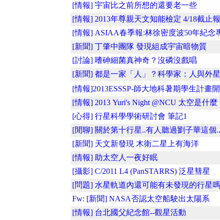
[情報] 宇宙比之前所想的還要老一些
[情報] 2013年尊親天文知能檢定 4/18截止
[情報] ASIAA春季報:林徐密度波50年紀念
[新聞] 丁肇中團隊 發現組成宇宙暗物質
[討論] 嗜砷細菌真神奇？沒磷沒戲唱
[新聞] 都是一家「人」？科學家：人與外星..
[情報]2013ESSSP-師大地科暑期學生計畫開�
[情報] 2013 Yuri's Night @NCU 太空是什
[心得] 行星科學學術研討會 筆記1
[閒聊] 關於第十行星..有人聽過劉子華這個..
[新聞] 天文新發現 木衛二星上有海洋
[情報] 助太空人一夜好眠
[攝影] C/2011 L4 (PanSTARRS) 泛星彗星
[問題] 水星軌道內還可能有未發現的行星
Fw: [新聞] NASA否認太空船駛出太陽系
[情報] 台北國父紀念館--觀星活動