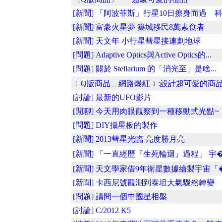
[新聞] 「阿波菲斯」行星10日擦身而過 科.
[新聞] 富豪火星夢 築城移民8萬素食者
[新聞] 天文年 小行星彗星接連劃地球
[問題] Adaptive Optics與Active Optics的...
[問題] 關於 Stellarium 的「消光至」是啥...
﹝Q版商品＿網路爆紅﹞:設計超可愛的商品�
[討論] 最新的UFO影片
[閒聊] 今天用肉眼觀察到一種移動式光點~
[問題] DIY攝星板的製作
[新聞] 2013彗星光臨 亮度勝月亮
[新聞] 「一直經歷『生死輪迴』過程」 宇�.
[新聞] 天文學家借9年衛星數據繪製宇宙「�.
[新聞] 卡西尼號觀測到泰坦大氣驟然轉變
[問題] 請問一個中國星相盤
[討論] C/2012 K5