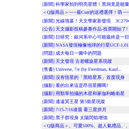
[新聞] 科學家拍到明亮星體！黑洞竟是能量..
＜Q版商品＞~~~最Cute的送禮選擇！萌 ~~~~
[新聞] 光線墳墓！天文學家新發現 3C279�.
[公告] 天文攝影投稿參賽作品-投票開始了!
[新聞] 日研究：銀河系中心可能最終是一巨..
[新聞] NASA發現極像地球的行星UCF-1.01
[問題] 成大每日一圖中的問題
[新聞] 天文發現 古老螺旋星系現蹤
[售書] Universe, 7/e (by Freedman, Kauf...
[新聞] 沒有恆星的「黑暗星系」首度現身
[攝影] 看的出來這是昂宿星團嗎?
[攝影] 用類單拍攝的木星和家伽利略衛星
[新聞] 遙遠冥王星 第5衛星現蹤
[新聞] 7/15-7/16凌晨 看三星拱月
[新聞] 黑子群現身 太陽閃焰增強
＜Q版商品＞。可愛100%、超人氣禮品、