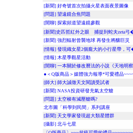
[新聞] 好奇號首次拍攝火星表面夜景圖像
[問題] 望遠鏡合焦問題
[閒聊] 探索頻道望遠鏡參觀
[新聞]史匹哲紅外之眼 捕捉到蛇夫zeta弓�.
[新聞] 強烈輻射曾襲地球 再發生將釀巨災
[情報] 發現織女星2個龐大的小行星帶，可�.
[情報] 木星季觀星活動
[閒聊] 一本關於修改曆法的小說《天地明
●＜Q版商品＞媒體強力報導*可愛禮品~~~
[師大] 師大誠徵天文閱讀受試者
[新聞] NASA投資研發充氣太空艙
[問題] 太空梭有減壓艙嗎?
北市圖「科學到民間」系列講座
[新聞] 天文學家發現超大類星體群
[攝影] 北斗七星
〔Q版商品〕~~~超級可愛的禮品~~~~~~~~