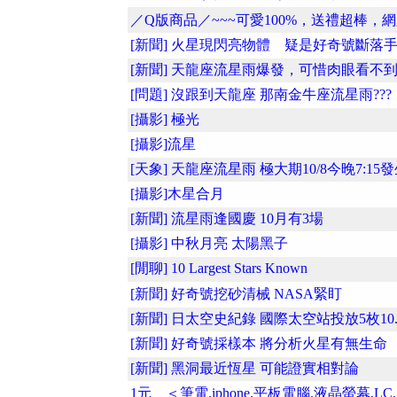
／Q版商品／~~~可愛100%，送禮超棒，網路
[新聞] 火星現閃亮物體 疑是好奇號斷落
[新聞] 天龍座流星雨爆發，可惜肉眼看不
[問題] 沒跟到天龍座 那南金牛座流星雨???
[攝影] 極光
[攝影]流星
[天象] 天龍座流星雨 極大期10/8今晚7:15
[攝影]木星合月
[新聞] 流星雨逢國慶 10月有3場
[攝影] 中秋月亮 太陽黑子
[閒聊] 10 Largest Stars Known
[新聞] 好奇號挖砂清械 NASA緊盯
[新聞] 日太空史紀錄 國際太空站投放5枚10..
[新聞] 好奇號採樣本 將分析火星有無生命
[新聞] 黑洞最近恆星 可能證實相對論
1元__＜筆電.iphone.平板電腦.液晶螢幕,LC..