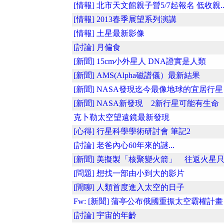
[情報] 北市天文館親子營5/7起報名 低收親..
[情報] 2013春季展望系列演講
[情報] 土星最新影像
[討論] 月偏食
[新聞] 15cm小外星人 DNA證實是人類
[新聞] AMS(Alpha磁譜儀）最新結果
[新聞] NASA發現迄今最像地球的宜居行星
[新聞] NASA新發現 2新行星可能有生命
克卜勒太空望遠鏡最新發現
[心得] 行星科學學術研討會 筆記2
[討論] 老爸內心60年來的謎...
[新聞] 美擬製「核聚變火箭」 往返火星只..
[問題] 想找一部由小到大的影片
[閒聊] 人類首度進入太空的日子
Fw: [新聞] 蒲亭公布俄國重振太空霸權計畫
[討論] 宇宙的年齡