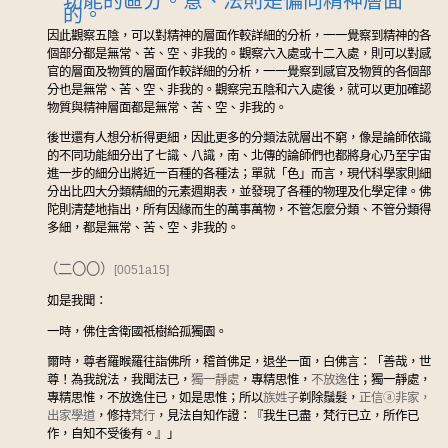
功能的區分。意、法則是偏向精神層面
的。
因此觀察五陰，可以對精神的層面作較詳細的分析，一一覺察到精神的各
個部分都是無常、苦、空、非我的。觀察六入處或十二入處，則可以對感
官的層面及物質的層面作較詳細的分析，一一覺察到感官及物質的各個部
分也是無常、苦、空、非我的。觀察完五陰和六入處後，就可以更加確認
物質與精神層面都是無常、苦、空、非我的。
後世還有人想分析得更細，因此更多的分類法就層出不窮，像是論師依識
的不同功能細分出了七識、八識，南、北傳的論師們也都將身心乃至宇宙
進一步的細分出將近一百種的各種法；單就「色」而言，現代科學家則細
分出比四大分類精細的元素週期表，並發現了各種的物理及化學定律。佛
陀則清楚地指出，所有因緣而生的萬事萬物，不管怎麼分類、不管分類得
多細，都是無常、苦、空、非我的。
（二〇〇）
[0051a15]
如是我聞：
一時，佛住舍衛國祇樹給孤獨園。
爾時，尊者羅睺羅往詣佛所，稽首佛足，退坐一面，白佛言：「善哉，世
尊！為我說法，我聞法已，
獨一靜處
，專精思惟，
不放逸
住；獨一靜處，
專精思惟，不放逸住已，如是思惟；所以
族姓子
剃除鬚髮，
正信
ⓐ
非家，
出家學道
，修持
梵行
，見法自知作證：『我生已盡，梵行已立，所作已
作，自知不受後有。』」