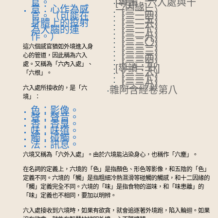
官。
[導讀：六入處與十
二因緣]
意：心作為感
（二一三）
（二一四）
官。（可能在
（二一五）
身體上的投射
（二一六）
（二一七）
為大腦的運
（二一八）
作。）
（二一九）
（二二〇）
（二二一）
這六個感官猶如外境進入身
（二二二）
（二二三）
心的管道，因此稱為六入
（二二四）
（二二五）
處。又稱為「六內入處」、
[導讀：計]
（二二六）
「六根」。
（二二七）
（二二八）
（二二九）
六入處所接收的，是「六
雜阿含經卷第八
境」：
色：影像。
聲：聲音。
香：香臭。
味：味道。
觸：碰觸。
法：訊息。
六境又稱為「六外入處」。由於六境能沾染身心，也稱作「六塵」。
在名詞的定義上，六境的「色」是指顏色、形色等影像，和五陰的「色」
定義不同。六境的「觸」是指粗細冷熱濕滑等碰觸的觸感，和十二因緣的
「觸」定義完全不同。六境的「味」是指食物的滋味，和「味患離」的
「味」定義也不相同，要加以明辨。
六入處接收到六境時，如果有欲貪，就會追逐著外境跑，陷入輪迴。如果