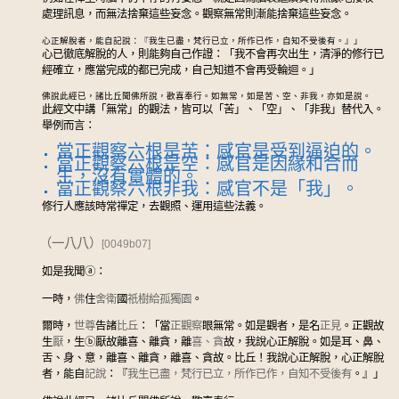
處理訊息，而無法捨棄這些妄念。觀察無常則漸能捨棄這些妄念。
心正解脫者，能自記說：『我生已盡，梵行已立，所作已作，自知不受後有。』」
心已徹底解脫的人，則能夠自己作證：「我不會再次出生，清淨的修行已
經確立，應當完成的都已完成，自己知道不會再受輪迴。」
佛說此經已，諸比丘聞佛所說，歡喜奉行。如無常，如是苦、空、非我，亦如是說。
此經文中講「無常」的觀法，皆可以「苦」、「空」、「非我」替代入。
舉例而言：
當正觀察六根是苦：感官是受到逼迫的。
當正觀察六根是空：感官是因緣和合而
生，沒有實體的。
當正觀察六根非我：感官不是「我」。
修行人應該時常禪定，去觀照、運用這些法義。
（一八八）
[0049b07]
如是我聞
ⓐ
：
一時，
佛
住
舍衛
國
祇樹給孤獨園
。
爾時，
世尊
告諸
比丘
：「當
正觀察
眼無常。如是觀者，是名
正見
。正觀故
生
厭
，生
ⓑ
厭故離喜、離貪，離
喜、貪
故，我說心正解脫。如是耳、鼻、
舌、身、意，離喜、離貪，離喜、貪故。比丘！我說心正解脫，心正解脫
者，能自
記說
：『
我生已盡，梵行已立，所作已作，自知不受後有
。』」