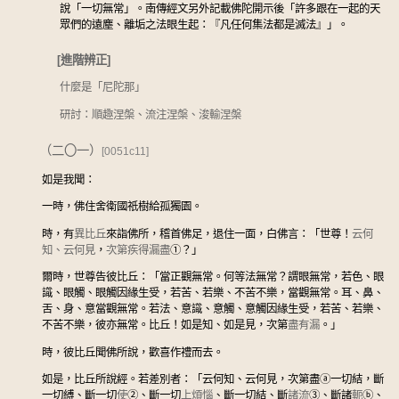
說「一切無常」。南傳經文另外記載佛陀開示後「許多跟在一起的天
眾們的遠塵、離垢之法眼生起：『凡任何集法都是滅法』」。
[進階辨正]
什麼是「尼陀那」
研討：順趣涅槃、流注涅槃、浚輸涅槃
（二〇一）
[0051c11]
如是我聞：
一時，佛住舍衛國祇樹給孤獨園。
時，有
異比丘
來詣佛所，稽首佛足，退住一面，白佛言：「世尊！
云何
知、云何見
，
次第
疾得漏盡
①
？」
爾時，世尊告彼比丘：「當正觀無常。何等法無常？謂眼無常，若色、眼
識、眼觸、眼觸因緣生受，若苦、若樂、不苦不樂，當觀無常。耳、鼻、
舌、身、意當觀無常。若法、意識、意觸、意觸因緣生受，若苦、若樂、
不苦不樂，彼亦無常。比丘！如是知、如是見，次第
盡有漏
。」
時，彼比丘聞佛所說，歡喜作禮而去。
如是，比丘所說經。若差別者：「云何知、云何見，次第盡
ⓐ
一切結，斷
一切縛、斷一切
使
②
、斷一切
上煩惱
、斷一切結、斷
諸流
③
、斷諸
軛
ⓑ
、