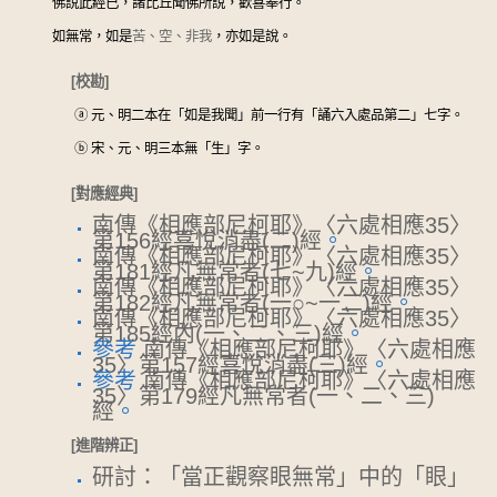
佛說此經已，諸比丘聞佛所說，歡喜奉行。
如無常，如是
苦、空、非我
，亦如是說。
[校勘]
ⓐ
元、明二本在「如是我聞」前一行有「誦六入處品第二」七字。
ⓑ
宋、元、明三本無「生」字。
[對應經典]
南傳《相應部尼柯耶》〈六處相應35〉
第156經喜悅消盡(二)經
。
南傳《相應部尼柯耶》〈六處相應35〉
第181經凡無常者(七~九)經
。
南傳《相應部尼柯耶》〈六處相應35〉
第182經凡無常者(一○~一二)經
。
南傳《相應部尼柯耶》〈六處相應35〉
第185經內(一、二、三)經
。
參考
南傳《相應部尼柯耶》〈六處相應
35〉第157經喜悅消盡(三)經
。
參考
南傳《相應部尼柯耶》〈六處相應
35〉第179經凡無常者(一、二、三)
經
。
[進階辨正]
研討：「當正觀察眼無常」中的「眼」