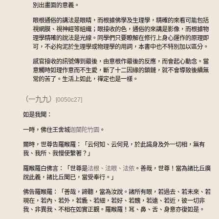
別出畫面的意義。
眼根通俗的講法是眼睛，而根據佛學及生理學，精確的來看可能包括
視網膜、視神經等組織；眼接收的色，通俗的來講是影像，而根據物
理學精確的說法是光線。同學們只要瞭解在修行上身心運作的原理即
可，不必拘泥於生理學或物理學的用詞，本書中也不特別加以區分。
感官接收的訊號傳到最後，由意根作最後的反應，而會起心動念。當
意觸時如理作意而不生愛，斷了十二因緣的鎖鏈，就不會導致後續無
常的苦了。生活上如此，禪定也是一樣。
（一九九）
[0050c27]
如是我聞：
一時，佛住王舍城
迦蘭陀竹園
。
爾時，世尊告羅睺羅：「云何知、云何見，於此識身及外一切相，無有
我、我所、我慢使繫著？」
羅睺羅白佛言：「世尊是
法根、法眼、法依
。善哉，世尊！當為諸比丘廣
說此義，諸比丘聞已，當受奉行。」
佛告羅睺羅：「善哉，諦聽，當為汝說。諸所有眼，若過去、若未來、若
現在，若內、若外，若麁、若細，若好、若醜，若遠、若近，彼一切非
我、非異我、不相在如實正觀。羅睺羅！耳、鼻、舌、身意亦復如是。