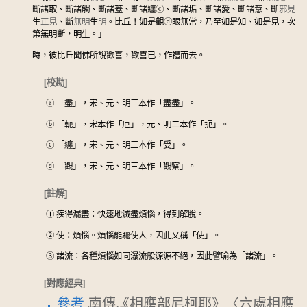
斷諸取、斷諸觸、斷諸蓋、斷諸纏
ⓒ
、斷諸垢、斷諸愛、斷諸意、斷
邪見
生
正見
、斷
無明
生
明
。比丘！如是觀
ⓓ
眼無常，乃至如是知、如是見，次
第無明斷，明生。」
時，彼比丘聞佛所說歡喜，歡喜已，作禮而去。
[校勘]
ⓐ
「盡」，宋、元、明三本作「盡盡」。
ⓑ
「軛」，宋本作「厄」，元、明二本作「扼」。
ⓒ
「纏」，宋、元、明三本作「受」。
ⓓ
「觀」，宋、元、明三本作「觀察」。
[註解]
①
疾得漏盡：快速地滅盡煩惱，得到解脫。
②
使：煩惱。煩惱能驅使人，因此又稱「使」。
③
諸流：各種煩惱如同瀑流般源源不絕，因此譬喻為「諸流」。
[對應經典]
參考
南傳《相應部尼柯耶》〈六處相應