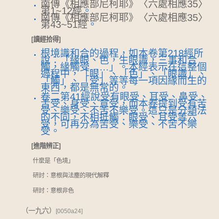
南傳《相應部尼柯耶》〈六處相應35〉
第1~12經
。
南傳《相應部尼柯耶》〈六處相應35〉
第43~51經
。
[讀經拾得]
根境識和合的過程，如本卷第218經所
說：「緣眼、色，生眼識，三事和合
觸，緣觸受……」。本經表示在這整個
過程中，「眼」、「色」、「眼識」、
「觸」、「受」等等每一項因緣而生的
東西，都是無常的。
卷二第41經說受有眼受、耳受、鼻受、
舌受、身受、意受，而本卷提到受有苦
受、樂受、不苦不樂受。這只是分類法
的不同，不相抵觸：眼受、耳受等六
受，可再分為苦受、樂受、不苦不樂
受。
[進階辨正]
什麼是「色境」
研討：意根與法塵的現代解釋
研討：意根非色
（一九六）
[0050a24]