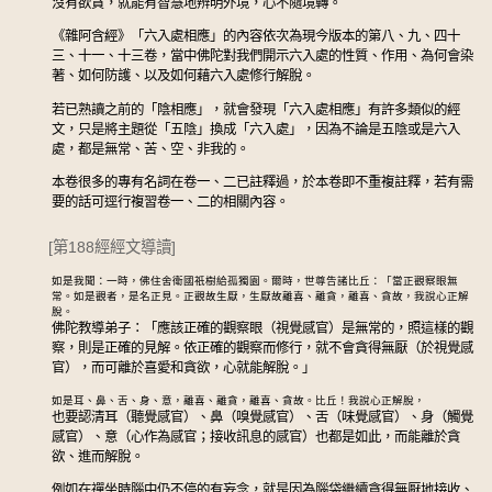
沒有欲貪，就能有智慧地辨明外境，心不隨境轉。
《雜阿含經》「六入處相應」的內容依次為現今版本的第八、九、四十
三、十一、十三卷，當中佛陀對我們開示六入處的性質、作用、為何會染
著、如何防護、以及如何藉六入處修行解脫。
若已熟讀之前的「陰相應」，就會發現「六入處相應」有許多類似的經
文，只是將主題從「五陰」換成「六入處」，因為不論是五陰或是六入
處，都是無常、苦、空、非我的。
本卷很多的專有名詞在卷一、二已註釋過，於本卷即不重複註釋，若有需
要的話可逕行複習卷一、二的相關內容。
[第188經經文導讀]
如是我聞：一時，佛住舍衛國祇樹給孤獨園。爾時，世尊告諸比丘：「當正觀察眼無
常。如是觀者，是名正見。正觀故生厭，生厭故離喜、離貪，離喜、貪故，我說心正解
脫。
佛陀教導弟子：「應該正確的觀察眼（視覺感官）是無常的，照這樣的觀
察，則是正確的見解。依正確的觀察而修行，就不會貪得無厭（於視覺感
官），而可離於喜愛和貪欲，心就能解脫。」
如是耳、鼻、舌、身、意，離喜、離貪，離喜、貪故。比丘！我說心正解脫，
也要認清耳（聽覺感官）、鼻（嗅覺感官）、舌（味覺感官）、身（觸覺
感官）、意（心作為感官；接收訊息的感官）也都是如此，而能離於貪
欲、進而解脫。
例如在禪坐時腦中仍不停的有妄念，就是因為腦袋繼續貪得無厭地接收、