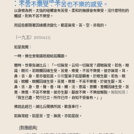
樂受：樂的感受。
不苦不樂受：不苦也不樂的感受。
以身根為例，太強的碰觸會有苦受，柔和的撫摸會有樂受，沒什麼特別的
觸感，則有不苦不樂受。
而這些都隨著因緣遷流變化，都是無常、苦、空、非我的。
（一九五）
[0050a11]
如是我聞：
一時，佛住舍衛國祇樹給孤獨園。
爾時，世尊告諸比丘：「一切無常。云何一切無常？謂眼無常，若色、眼
識、眼
觸
，若眼觸因緣生受，苦覺、樂覺、不苦不樂覺，彼亦無常。耳、
鼻、舌、身、意亦復如是。
多聞
聖弟子如是觀者，於眼生厭，若色、眼
識、眼觸、眼觸因緣生受，苦覺、樂覺、不苦不樂覺，於彼生厭。耳、
鼻、舌、身、意，聲、香、味、觸、法、意識、意觸、意觸因緣生受，苦
覺、樂覺、不苦不樂覺，彼亦生厭，厭故不樂，不樂故解脫，
解脫知見
：
『我生已盡，梵行已立，所作已作，自知不受後有。』」
佛說此經已，諸比丘聞佛所說，歡喜奉行。
如無常經，如是苦、空、無我，亦如是說。
[對應經典]