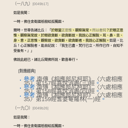
（一八九）
[0049b17]
如是我聞：
一時，佛住舍衛國祇樹給孤獨園。
爾時，世尊告諸比丘：「
於眼當
正思惟
、觀察無常。
所以者何
？於眼正思
惟、觀察無常故，於眼欲貪斷，欲貪斷故，我說心正解脫。耳、鼻、舌、
身、意，正思惟、觀察故，欲貪斷，欲貪斷者，我說心正解脫。
如是，比
丘！心正解脫者，能自記說：『我生已盡，梵行已立，所作已作，自知不
受後有。』」
佛說此經已，諸比丘聞佛所說，歡喜奉行。
[對應經典]
參考
南傳《相應部尼柯耶》〈六處相應
35〉第157經喜悅消盡(三)經
。
參考
南傳《相應部尼柯耶》〈六處相應
35〉第158經喜悅消盡(四)經
。
參考
南傳《相應部尼柯耶》〈六處相應
35〉第159經耆婆菴羅林(一)經
。
（一九〇）
[0049b26]
如是我聞：
一時，佛住舍衛國祇樹給孤獨園。