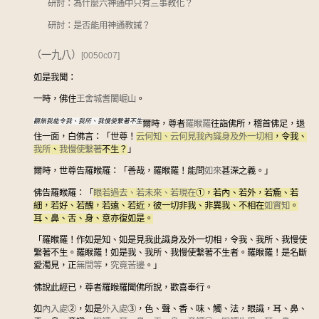
研討：為什麼六神通中只有三事教化？
研討：是否能用神通教誡？
（一九八）
[0050c07]
如是我聞：
一時，佛住
王舍城
耆闍崛山
。
觀無我能令我、我所、我慢使繫著不生
爾時，尊者
羅睺羅
往詣佛所，稽首佛足，退
住一面，白佛言：「世尊！
云何知、云何見
我內識身及外一切相
，令我、
我所
、
我慢使繫著
不生？
」
爾時，世尊告羅睺羅：「善哉，羅睺羅！能問
如來
甚深之義。」
佛告羅睺羅：「
眼若過去、若未來、若現在
①
，若內、若外，若麁、若
細，若好、若醜，若遠、若近，彼一切非我、非異我、不相在
如實知
。
耳、鼻、舌、身、意亦復如是。
「羅睺羅！作如是知、如是見我此識身及外一切相，令我、我所、我慢使
繫著不生。羅睺羅！如是我、我所、我慢使繫著不生者。羅睺羅！是名斷
愛濁見，正
無間等
，
究竟苦邊
。」
佛說此經已，尊者羅睺羅聞佛所說，歡喜奉行。
如
內入處
②
，如是
外入處
③
，色、聲、香、味、觸、法，眼識，耳、鼻、