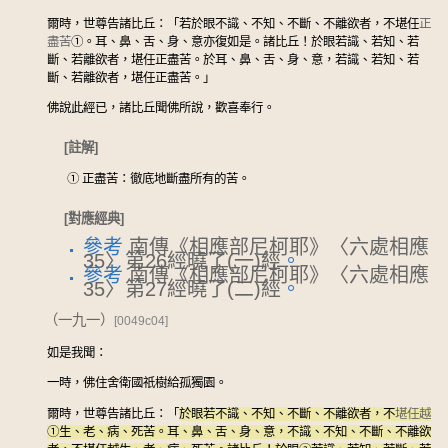
爾時，世尊告諸比丘：「若於眼不識、不知、不斷、不離欲者，不堪任
正
盡苦
①
。耳、鼻、舌、身、意亦復如是。諸比丘！於眼若識、若知、若
斷、若離欲者，堪任正盡苦。於耳、鼻、舌、身、意，若識、若知、若
斷、若離欲者，堪任正盡苦。」
佛說此經已，諸比丘聞佛所說，歡喜奉行。
[註解]
①
正盡苦：徹底地斷盡所有的苦。
[對應經典]
參考
南傳《相應部尼柯耶》〈六處相應
35〉第26經曉了(一)經
。
參考
南傳《相應部尼柯耶》〈六處相應
35〉第27經曉了(二)經
。
（一九一）
[0049c04]
如是我聞：
一時，佛住舍衛國祇樹給孤獨園。
爾時，世尊告諸比丘：「
於眼若不識、不知、不斷、不離欲者，不
堪任越
①
生、老、病、死苦。耳、鼻、舌、身、意，不識、不知、不斷、不離欲