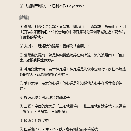
ⓐ
「迦闍尸利沙」，巴利本作 Gayāsīsa。
[註解]
①
迦闍尸利沙：是音譯，又譯為「伽耶山」，義譯為「象頭山」，因
山頂似象頭而得名。位於當時的中印度摩竭陀國伽耶城附近，現今為
印度教的聖地。
②
支提：一種塔狀的建築。義譯為「靈廟」。
③
舊縈髮婆羅門：曾是將頭髮盤繞捲在頭上這一派的婆羅門。「舊」
表示跟隨佛陀出家以前。
④
神足變化示現：展示神足通。神足通是能依意念飛行、前往不論遠
近的地方、或轉變物質的神通。
⑤
他心示現：展示他心通。他心通是能知道他人心中在想什麼的神
通。
⑥
教誡示現：開示說法教誨弟子。
⑦
正受：字面的意思是「正確地獲得」，指正確地到達定境。又譯為
「等至」，音譯為「三摩鉢底」。
⑧
陵虛：升於空中。
⑨
四威儀：行、住、坐、臥，各有儀態而不損威德。