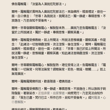
佛告羅睺羅：「汝當為人演說尼陀那法。」
爾時，羅睺羅於異時為人廣說尼陀那法已，來詣佛所，稽首禮足，退住一
面，白
ⓓ
佛言：「世尊！為我說法，我聞法已，獨一靜處，專精思惟，不
放逸住，乃至自知不受後有。」
爾時，世尊復觀察羅睺羅心，解脫智未熟……廣說乃至告羅睺羅言：「汝
當於上所說諸法，獨於一靜處，專精思惟，觀察其義。」
爾時，羅睺羅受佛教勅，如上所聞法、所說法思惟稱量，觀察其義，作是
念：「此諸法一切皆順趣涅槃、流注涅槃、後住涅槃。」爾時，羅睺羅往
詣佛所，稽首禮足，退住一面，白佛言：「世尊！我已於如上所聞法、所
說法獨一靜處，思惟稱量，觀察其義，知此諸法皆順趣涅槃、流注涅槃、
後住涅槃。」
爾時，世尊觀察羅睺羅心，解脫智熟，堪任受增上法。告羅睺羅言：「羅
睺羅！一切無常。何等法無常？謂眼無常，若色、眼識、眼觸……」如上
無常廣說。
爾時，羅睺羅聞佛所說，歡喜隨喜，禮佛而退。
爾時，羅睺羅受佛教已，獨一靜處，專精思惟，不放逸住；所以族姓子剃
除鬚髮，著袈裟衣，
正信非家，出家學道
，純修梵行，乃至見法自知作
證：「我生已盡，梵行已立，所作已作，自知不受後有。」成
阿羅漢
，
心
ⓔ
善解脫
。
佛說此經已，羅睺羅聞佛所說，歡喜奉行。