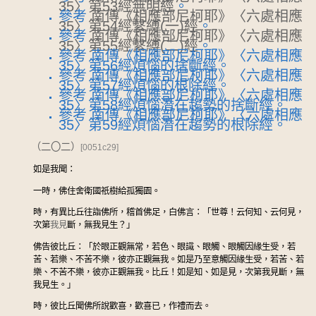
35〉第53經無明經
。
參考
南傳《相應部尼柯耶》〈六處相應
35〉第54經繫縛(一)經
。
參考
南傳《相應部尼柯耶》〈六處相應
35〉第55經繫縛(二)經
。
參考 南傳《相應部尼柯耶》〈六處相應
35〉第56經煩惱的捨斷經。
參考 南傳《相應部尼柯耶》〈六處相應
35〉第57經煩惱的根除經。
參考 南傳《相應部尼柯耶》〈六處相應
35〉第58經煩惱潛在趨勢的捨斷經。
參考 南傳《相應部尼柯耶》〈六處相應
35〉第59經煩惱潛在趨勢的根除經。
（二〇二）
[0051c29]
如是我聞：
一時，佛住舍衛國祇樹給孤獨園。
時，有異比丘往詣佛所，稽首佛足，白佛言：「世尊！云何知、云何見，
次第
我見
斷，無我見生？」
佛告彼比丘：「於眼正觀無常，若色、眼識、眼觸、眼觸因緣生受，若
苦、若樂、不苦不樂，彼亦正觀無我。如是乃至意觸因緣生受，若苦、若
樂、不苦不樂，彼亦正觀無我。比丘！如是知、如是見，次第我見斷，無
我見生。」
時，彼比丘聞佛所說歡喜，歡喜已，作禮而去。