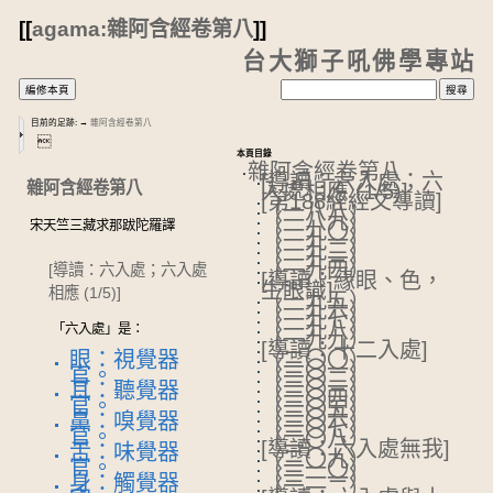
[[
agama:雜阿含經卷第八
]]
台大獅子吼佛學專站
目前的足跡:
→
雜阿含經卷第八

本頁目錄
雜阿含經卷第八
[導讀：六入處；六
雜阿含經卷第八
入處相應 (1/5)]
[第188經經文導讀]
（一八八）
（一八九）
宋天竺三藏求那跋陀羅譯
（一九〇）
（一九一）
（一九二）
（一九三）
（一九四）
[導讀：六入處；六入處
[導讀：緣眼、色，
生眼識]
相應 (1/5)]
（一九五）
（一九六）
（一九七）
（一九八）
「六入處」是：
（一九九）
[導讀：十二入處]
眼：視覺器
（二〇〇）
（二〇一）
官。
（二〇二）
（二〇三）
耳：聽覺器
（二〇四）
官。
（二〇五）
（二〇六）
鼻：嗅覺器
（二〇七）
官。
（二〇八）
[導讀：六入處無我]
舌：味覺器
（二〇九）
官。
（二一〇）
（二一一）
身：觸覺器
（二一二）