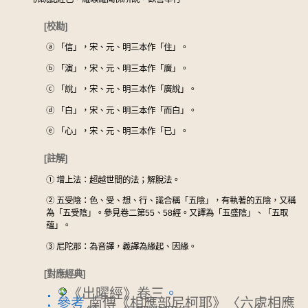
[校勘]
ⓐ
「信」，宋、元、明三本作「住」。
ⓑ
「演」，宋、元、明三本作「廣」。
ⓒ
「說」，宋、元、明三本作「廣說」。
ⓓ
「白」，宋、元、明三本作「而白」。
ⓔ
「心」，宋、元、明三本作「已」。
[註解]
①
增上法：超越世間的法；解脫法。
②
五受陰：色、受、想、行、識合稱「五陰」，有執著的五陰，又稱
為「五受陰」。參見卷二第55、58經。又譯為「五盛陰」、「五取
蘊」。
③
尼陀那：為音譯，義譯為緣起、因緣。
[對應經典]
《出曜經》卷三
。
參考
南傳《相應部尼柯耶》〈六處相應