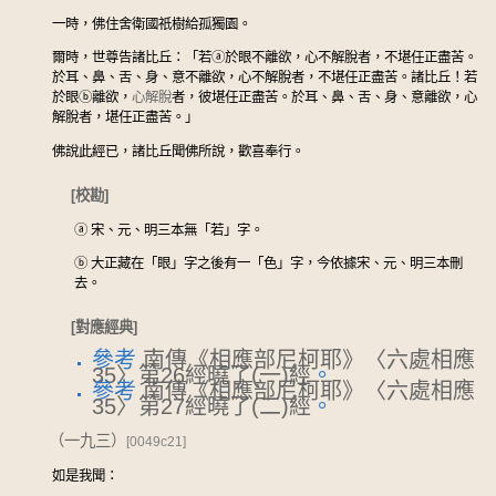
一時，佛住舍衛國祇樹給孤獨園。
爾時，世尊告諸比丘：「若
ⓐ
於眼不離欲，心不解脫者，不堪任正盡苦。
於耳、鼻、舌、身、意不離欲，心不解脫者，不堪任正盡苦。諸比丘！若
於眼
ⓑ
離欲，
心解脫
者，彼堪任正盡苦。於耳、鼻、舌、身、意離欲，心
解脫者，堪任正盡苦。」
佛說此經已，諸比丘聞佛所說，歡喜奉行。
[校勘]
ⓐ
宋、元、明三本無「若」字。
ⓑ
大正藏在「眼」字之後有一「色」字，今依據宋、元、明三本刪
去。
[對應經典]
參考
南傳《相應部尼柯耶》〈六處相應
35〉第26經曉了(一)經
。
參考
南傳《相應部尼柯耶》〈六處相應
35〉第27經曉了(二)經
。
（一九三）
[0049c21]
如是我聞：