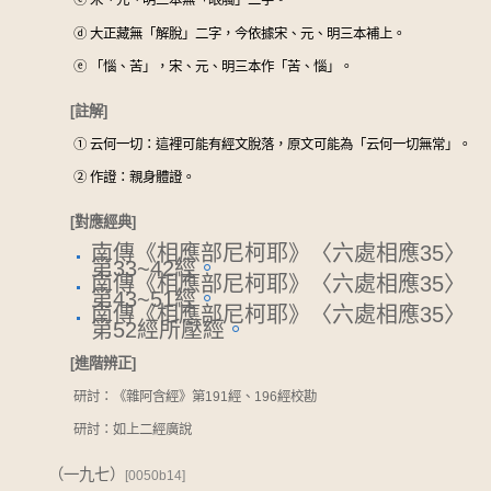
ⓒ
宋、元、明三本無「眼觸」二字。
ⓓ
大正藏無「解脫」二字，今依據宋、元、明三本補上。
ⓔ
「惱、苦」，宋、元、明三本作「苦、惱」。
[註解]
①
云何一切：這裡可能有經文脫落，原文可能為「云何一切無常」。
②
作證：親身體證。
[對應經典]
南傳《相應部尼柯耶》〈六處相應35〉
第33~42經
。
南傳《相應部尼柯耶》〈六處相應35〉
第43~51經
。
南傳《相應部尼柯耶》〈六處相應35〉
第52經所壓經
。
[進階辨正]
研討：《雜阿含經》第191經、196經校勘
研討：如上二經廣說
（一九七）
[0050b14]