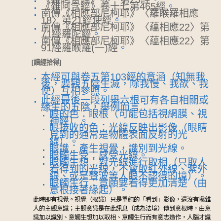
《雜阿含經》卷十七第465經
。
南傳《相應部尼柯耶》〈羅睺羅相應
18〉第21經使經
。
南傳《相應部尼柯耶》〈蘊相應22〉第
71經羅陀經
。
南傳《相應部尼柯耶》〈蘊相應22〉第
91經羅睺羅(一)經
。
[讀經拾得]
本經可與卷五第103經的意涵（知無我
後，要觀五陰生滅，除我慢、我欲、我
使）互相參照。
此經最後一段列舉六根可有各自相關或
緣生的五陰，舉例而言：
眼的色：眼根（可能包括視網膜、視
神經）。
眼接收的色：光線反映出影像（眼睛
見到的通常是物體表面反射的光
線）。
眼識：產生視覺，識別到光線。
眼觸生受：感受光線。
眼觸生想：對光線進行取相（只取人
看得到的光線，不會取紅外線、紫外
線、或是聲波等人眼不認得的境）。
眼觸生行：意願要看得更加清楚（由
意根接著緣起）。
此時即有視覺。視覺（眼識）只是單純的「看到」影像，還沒有攙雜
人的主觀意識；主觀意識是在此訊息（成為法境）傳到意根時，由意
識加以識別、意觸生想加以取相、意觸生行而有意志造作，人腦才識