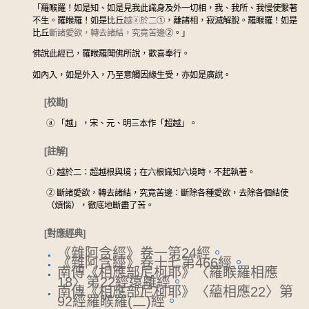
「羅睺羅！如是知、如是見我此識身及外一切相，我、我所、我慢使繫著
不生。羅睺羅！如是比丘
越
ⓐ
於二
①
，離諸相，寂滅解脫。羅睺羅！如是
比丘
斷諸愛欲，轉去諸結，究竟苦邊
②
。」
佛說此經已，羅睺羅聞佛所說，歡喜奉行。
如內入，如是外入，乃至意觸因緣生受，亦如是廣說。
[校勘]
ⓐ
「越」，宋、元、明三本作「超越」。
[註解]
①
越於二：超越根與境；在六根識知六境時，不起執著。
②
斷諸愛欲，轉去諸結，究竟苦邊：斷除各種愛欲，去除各個結使
（煩惱），徹底地斷盡了苦。
[對應經典]
《雜阿含經》卷一第24經
。
《雜阿含經》卷十七第466經
。
南傳《相應部尼柯耶》〈羅睺羅相應
18〉第22經遠離經
。
南傳《相應部尼柯耶》〈蘊相應22〉第
92經羅睺羅(二)經
。