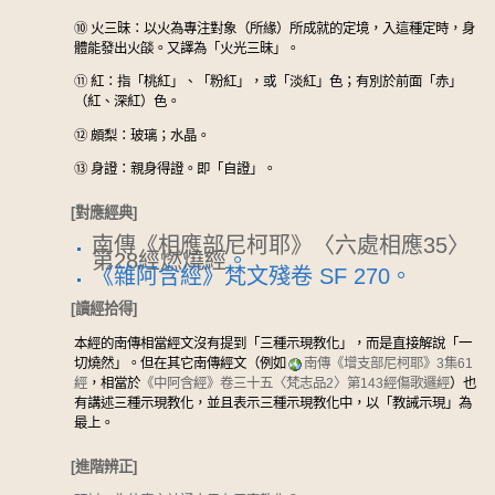
⑩
火三昧：以火為專注對象（所緣）所成就的定境，入這種定時，身
體能發出火燄。又譯為「火光三昧」。
⑪
紅：指「桃紅」、「粉紅」，或「淡紅」色；有別於前面「赤」
（紅、深紅）色。
⑫
頗梨：玻璃；水晶。
⑬
身證：親身得證。即「自證」。
[對應經典]
南傳《相應部尼柯耶》〈六處相應35〉
第28經燃燒經
。
《雜阿含經》梵文殘卷 SF 270。
[讀經拾得]
本經的南傳相當經文沒有提到「三種示現教化」，而是直接解說「一
切燒然」。但在其它南傳經文（例如
南傳《增支部尼柯耶》3集61
經
，相當於
《中阿含經》卷三十五〈梵志品2〉第143經傷歌邏經
）也
有講述三種示現教化，並且表示三種示現教化中，以「教誡示現」為
最上。
[進階辨正]