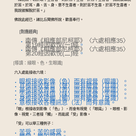
於苦。於耳、鼻、舌、身、意不生喜者，則於苦不生喜，於苦不生喜者，
我說彼解脫於苦。」
佛說此經已，諸比丘聞佛所說，歡喜奉行。
[對應經典]
南傳《相應部尼柯耶》〈六處相應35〉
第19經因歡悅(一)經
。
南傳《相應部尼柯耶》〈六處相應35〉
第20經因歡悅(二)經
。
[導讀：緣眼、色，生眼識]
六入處能接收六境：
眼根接收影像（色）而有視覺（眼識）。
耳根接收聲音（聲）而有聽覺（耳識）。
鼻根接收香臭（香）而有嗅覺（鼻識）。
舌根接收味道（味）而有味覺（舌識）。
身根接收碰觸（觸）而有觸覺（身識）。
意根接收各種訊息（法）而有意識。
「眼」根接收到影像（「色」），而會有視覺（「眼識」）。眼根、影
像、視覺，三者接「觸」，而能感「受」影像。
「受」可以舉三種例子：
苦受：苦的感受。