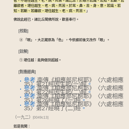
者，不堪任越生、老、病、死苦。諸比丘！於眼
ⓐ
若識、若知、若斷、若
離欲者，堪任越生、老、病、死苦。於耳、鼻、舌、身、意，若識、若
知、若斷、若離欲，堪任越生、老、病、死苦。
」
佛說此經已，諸比丘聞佛所說，歡喜奉行。
[校勘]
ⓐ
「眼」，大正藏原為「色」，今依據前後文改作「眼」。
[註解]
①
堪任越：能夠做到超越。
[對應經典]
參考
南傳《相應部尼柯耶》〈六處相應
35〉第21經因生起(一)經
。
參考
南傳《相應部尼柯耶》〈六處相應
35〉第22經因生起(二)經
。
參考
南傳《相應部尼柯耶》〈六處相應
35〉第26經曉了(一)經
。
參考
南傳《相應部尼柯耶》〈六處相應
35〉第27經曉了(二)經
。
（一九二）
[0049c13]
如是我聞：