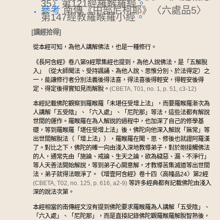
35〉第121經羅睺羅經
。
參考
南傳《中部尼柯耶》〈六處品5〉
第147經教羅睺羅小經
。
[讀經拾得]
從本經可知，為他人講解佛法，也是一種修行。
《長阿含經》卷八第9經眾集經也提到，為他人說佛法，是「五解脫
入」（從大師聞法、受持諷誦、為他人說、思惟分別、於法得定）之
一，能讓修行者分別法義後得法喜，得法喜後得輕安，得輕安後得
定、得定後得實知見而解脫。
(CBETA, T01, no. 1, p. 51, c3-12)
本經記載佛陀觀察到羅睺羅「未堪任受增上法」，而要羅睺羅漸次為
人講解「五受陰」、「六入處」、「尼陀那」等法，這些法都有解說
世間的運作。羅睺羅在為人解說的過程中，也加深了自己的修學基
礎，等到羅睺羅「堪任受增上法」後，佛陀向他深入解說「無常」等
出世間解脫法（「增上法」），羅睺羅在聞、思、修後也就證阿羅漢
了。對比之下，佛陀的確一向由淺入深地教導弟子，對於剛接觸佛法
的人，通常先由「施論、戒論、生天之論，欲為穢惡、漏、不淨行」
等人天善法開始解說，等到弟子心開意解，才教導苦集滅道等出世間
法，弟子就得法眼淨了。《增壹阿含經》卷十四〈高幢品24〉第2經
(CBETA, T02, no. 125, p. 616, a2-9)
等許多經典都有記載佛陀由淺入
深的說法次第。
本經相當的南傳經文沒有提到佛陀要求羅睺羅為人講解「五受陰」、
「六入處」、「尼陀那」，而是直接記錄佛陀觀羅睺羅解脫智熟後，