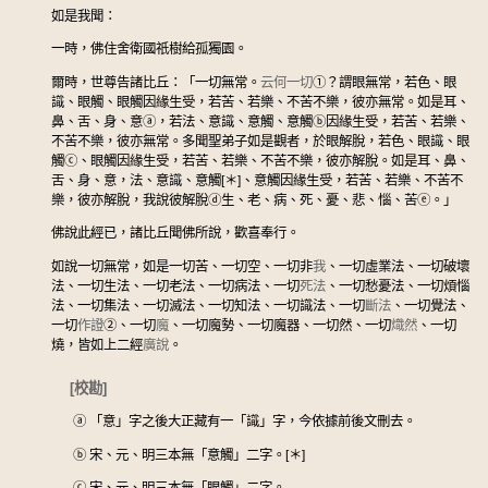
如是我聞：
一時，佛住舍衛國祇樹給孤獨園。
爾時，世尊告諸比丘：「一切無常。
云何一切
①
？謂眼無常，若色、眼
識、眼觸、眼觸因緣生受，若苦、若樂、不苦不樂，彼亦無常。如是耳、
鼻、舌、身、意
ⓐ
，若法、意識、意觸、意觸
ⓑ
因緣生受，若苦、若樂、
不苦不樂，彼亦無常。多聞聖弟子如是觀者，於眼解脫，若色、眼識、眼
觸
ⓒ
、眼觸因緣生受，若苦、若樂、不苦不樂，彼亦解脫。如是耳、鼻、
舌、身、意，法、意識、意觸[＊]、意觸因緣生受，若苦、若樂、不苦不
樂，彼亦解脫，我說彼解脫
ⓓ
生、老、病、死、憂、悲、惱、苦
ⓔ
。」
佛說此經已，諸比丘聞佛所說，歡喜奉行。
如說一切無常，如是一切苦、一切空、一切非
我
、一切虛業法、一切破壞
法、一切生法、一切老法、一切病法、一切
死法
、一切愁憂法、一切煩惱
法、一切集法、一切滅法、一切知法、一切識法、一切
斷法
、一切覺法、
一切
作證
②
、一切
魔
、一切魔勢、一切魔器、一切然、一切
熾然
、一切
燒，皆如上二經
廣說
。
[校勘]
ⓐ
「意」字之後大正藏有一「識」字，今依據前後文刪去。
ⓑ
宋、元、明三本無「意觸」二字。[＊]