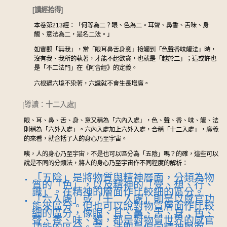
[讀經拾得]
本卷第213經：「何等為二？眼、色為二。耳聲、鼻香、舌味、身
觸、意法為二，是名二法。」
如實觀「無我」，當「眼耳鼻舌身意」接觸到「色聲香味觸法」時，
沒有我、我所的執著，才能不起欲貪，也就是「越於二」；這或許也
是「不二法門」在《阿含經》的定義。
六根遇六境不染著，六識就不會生長增廣。
[導讀：十二入處]
眼、耳、鼻、舌、身、意又稱為「六內入處」，色、聲、香、味、觸、法
則稱為「六外入處」。六內入處加上六外入處，合稱「十二入處」，廣義
的來看，就含括了人的身心乃至宇宙。
咦，人的身心乃至宇宙，不是也可以區分為「五陰」嗎？的確，這些可以
說是不同的分類法，將人的身心乃至宇宙作不同程度的解析：
「五陰」是將物質與精神層面，分類為物
質的「色」，以及精神的「受、想、行、
識」。在精神的層面作比較細的區分。
「六入處」或「十二入處」則是以感官功
能來區分。但也可以說對物質層面作比較
細的區分，像眼、耳、鼻、舌、身；色、
聲、香、味、觸，都是對物質世界的感官