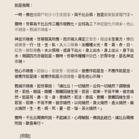
如是我聞：
一時，佛住
迦闍尸利沙
ⓐ
①
支提
②
，與千比丘俱，皆是
舊縈髮婆羅門
③
。
爾時，世尊為千比丘作三種示現教化。云何為三？
神足變化示現
④
、
他心
示現
⑤
、
教誡示現
⑥
。
神足示現者，世尊隨其所應，而示現入禪定
正受
⑦
，
陵虛
⑧
至東方，作
四
威儀
⑨
，行、住、坐、臥，入
火三昧
⑩
，出種種火光，青、黃、赤、白、
紅
⑪
、
頗梨
⑫
色，水火俱現、或身下出火，身上出水，身上出火，身下出
水，周圓四方亦復如是。爾時，世尊作種種
神變
已，於眾中坐，是名神足
示現。
他心示現者，
如彼心、如彼意、如彼識
，彼應作如是念、不應作如是念、
彼應作如是捨、彼應作如是
身證
⑬
住，是名他心示現。
教誡示現者，如世尊說：「諸比丘！一切燒然。云何一切燒然？謂眼燒
然，若色、眼識、眼觸、眼觸因緣生受，若苦、若樂、不苦不樂，彼亦燒
然。如是耳、鼻、舌、身、意燒然，若法、意識、意觸、意觸因緣生受，
若苦、若樂、不苦不樂，彼亦燒然，以何燒然，貪火燒然、恚火燒然、癡
火燒然，生、老、病、死、憂、悲、惱、苦火燒然。」
爾時，千比丘聞佛所說，不起諸
漏
，心得解脫，佛說此經已，諸比丘聞佛
所說，歡喜奉行。
[校勘]