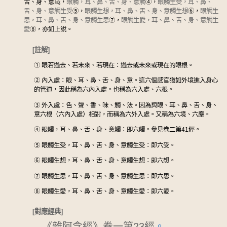
舌、身、意識，
眼觸，耳、鼻、舌、身、意觸
④
，
眼觸生受，耳、鼻、
舌、身、意觸生受
⑤
，
眼觸生想，耳、鼻、舌、身、意觸生想
⑥
，
眼觸生
思，耳、鼻、舌、身、意觸生思
⑦
，
眼觸生愛，耳、鼻、舌、身、意觸生
愛
⑧
，亦如上說。
[註解]
①
眼若過去、若未來、若現在：過去或未來或現在的眼根。
②
內入處：眼、耳、鼻、舌、身、意。這六個感官猶如外境進入身心
的管道，因此稱為六內入處。也稱為六入處、六根。
③
外入處：色、聲、香、味、觸、法。因為與眼、耳、鼻、舌、身、
意六根（六內入處）相對，而稱為六外入處。又稱為六境、六塵。
④
眼觸，耳、鼻、舌、身、意觸：即六觸。參見卷二第41經。
⑤
眼觸生受，耳、鼻、舌、身、意觸生受：即六受。
⑥
眼觸生想，耳、鼻、舌、身、意觸生想：即六想。
⑦
眼觸生思，耳、鼻、舌、身、意觸生思：即六思。
⑧
眼觸生愛，耳、鼻、舌、身、意觸生愛：即六愛。
[對應經典]
《雜阿含經》卷一第23經
。