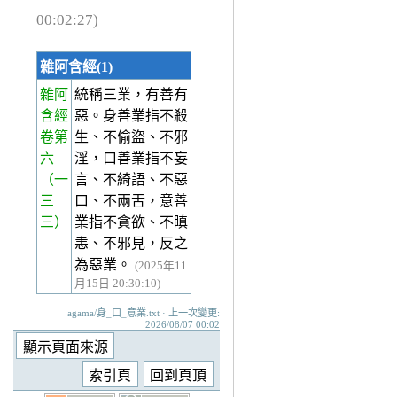
00:02:27)
雜阿含經(1)
雜阿
統稱三業，有善有
含經
惡。身善業指不殺
卷第
生、不偷盜、不邪
六
淫，口善業指不妄
（一
言、不綺語、不惡
三
口、不兩舌，意善
三）
業指不貪欲、不瞋
恚、不邪見，反之
為惡業。
(2025年11
月15日 20:30:10)
agama/身_口_意業.txt · 上一次變更:
2026/08/07 00:02