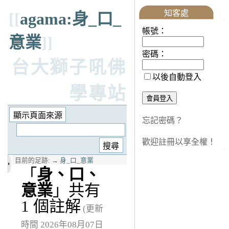
知客處
[[
agama:身_口_
帳號：
意業
]]
密碼：
台大獅子吼佛
以後自動登入
學專站
忘記密碼？
歡迎註冊以享全權！
目前的足跡:
→
身_口_意業
「
身、口、
意業
」共有
1 個註解
(更新
時間 2026年08月07日