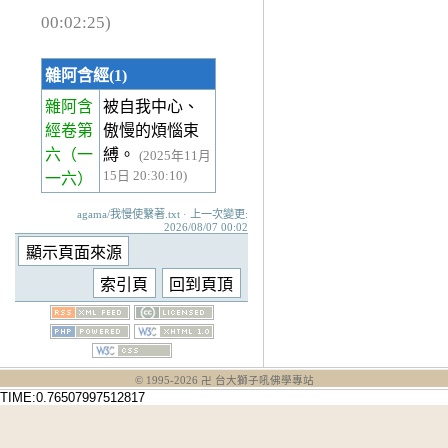
00:02:25)
雜阿含經(1)
雜阿含
被自我中心、
經卷第
傲慢的煩惱束
六
（一
縛。
(2025年11月
15日 20:30:10)
一六）
agama/我慢使繫著.txt · 上一次變更:
2026/08/07 00:02
© 1995-
2026
卍 台大獅子吼佛學專站
TIME:0.76507997512817