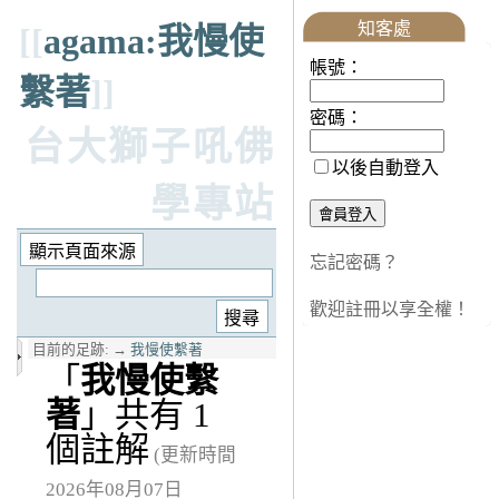
知客處
[[
agama:我慢使
帳號：
繫著
]]
密碼：
台大獅子吼佛
以後自動登入
學專站
忘記密碼？
歡迎註冊以享全權！
目前的足跡:
→
我慢使繫著
「
我慢使繫
著
」共有 1
個註解
(更新時間
2026年08月07日