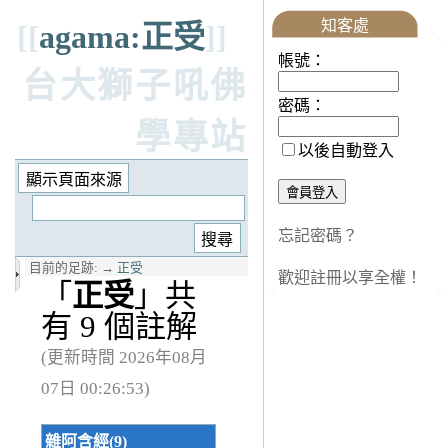
知客處
[[
agama:正受
]]
帳號：
台大獅子吼佛
密碼：
學專站
以後自動登入
忘記密碼？
目前的足跡:
→
正受
歡迎註冊以享全權！
「
正受
」共
有 9 個註解
(更新時間 2026年08月
07日 00:26:53)
雜阿含經(9)