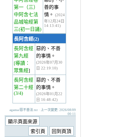
第一
（三）
善的事
中阿含七法
情。
(2024
年12月24日
品城喻經第
14:13:41)
三(初一日誦)
長阿含經(2)
長阿含經
惡的、不善
第九經
的事情。
(2026年07月30
[導讀：
日 22:19:10)
眾集經
]
長阿含經
惡的、不善
第二十經
的事情。
(3/4)
(2026年01月22
日 16:48:42)
agama/惡不善法.txt · 上一次變更: 2026/08/09
00:11