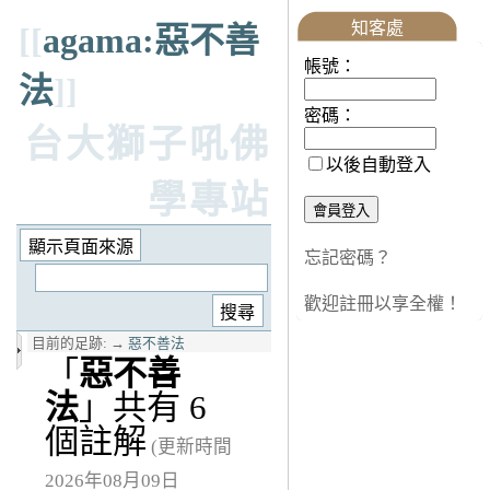
知客處
[[
agama:惡不善
帳號：
法
]]
密碼：
台大獅子吼佛
以後自動登入
學專站
忘記密碼？
歡迎註冊以享全權！
目前的足跡:
→
惡不善法
「
惡不善
法
」共有 6
個註解
(更新時間
2026年08月09日