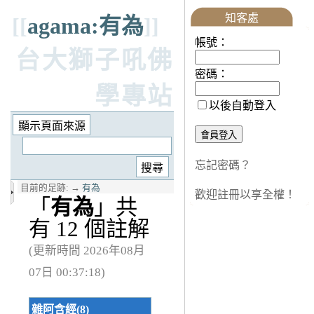
知客處
[[
agama:有為
]]
帳號：
台大獅子吼佛
密碼：
學專站
以後自動登入
忘記密碼？
目前的足跡:
→
有為
歡迎註冊以享全權！
「
有為
」共
有 12 個註解
(更新時間 2026年08月
07日 00:37:18)
雜阿含經(8)