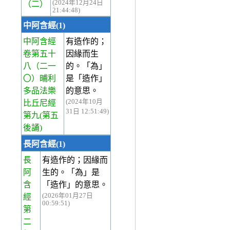
(2024年12月24日
（二）
21:44:48)
中阿含經(1)
中阿含經
有造作的；
卷第五十
因緣而生
八
（二一
的。「為」
〇）晡利
是「造作」
多品法樂
的意思。
(2024年10月
比丘尼經
31日 12:51:49)
第九(第五
後誦)
長阿含經(1)
長
有造作的；因緣而
阿
生的。「為」是
含
「造作」的意思。
(2026年01月27日
經
00:59:51)
第
二