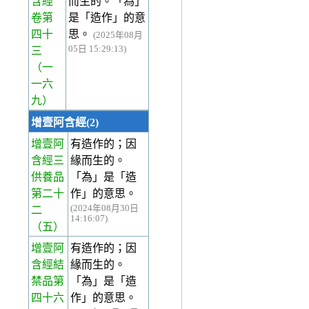
含經
而生的。「為」
卷第
是「造作」的意
四十
思。
(2025年08月
05日 15:29:13)
三
（一
一六
九）
增壹阿含經(2)
增壹阿
有造作的；因
含經三
緣而生的。
供養品
「為」是「造
第二十
作」的意思。
(2024年08月30日
二
14:16:07)
（五）
增壹阿
有造作的；因
含經結
緣而生的。
禁品第
「為」是「造
四十六
作」的意思。