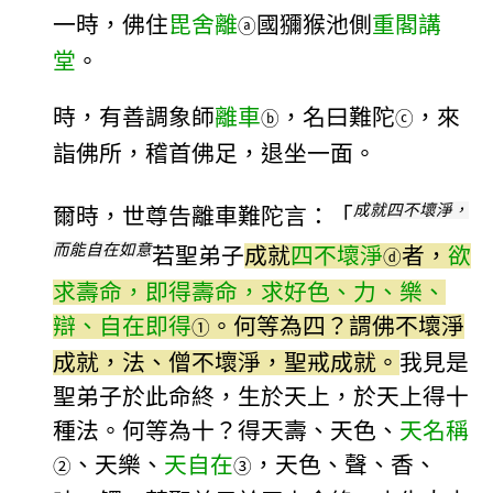
一時，佛住
毘舍離
國獼猴池側
重閣講
ⓐ
堂
。
時，有善調象師
離車
，名曰難陀
，來
ⓑ
ⓒ
詣佛所，稽首佛足，退坐一面。
成就四不壞淨，
爾時，世尊告離車難陀言：「
而能自在如意
若聖弟子
成就
四不壞淨
者，
欲
ⓓ
求壽命，即得壽命，求好色、力、樂、
辯、自在即得
。何等為四？謂佛不壞淨
①
成就，法、僧不壞淨，聖戒成就。
我見是
聖弟子於此命終，生於天上，於天上得十
種法。何等為十？得天壽、天色、
天名稱
、天樂、
天自在
，天色、聲、香、
②
③