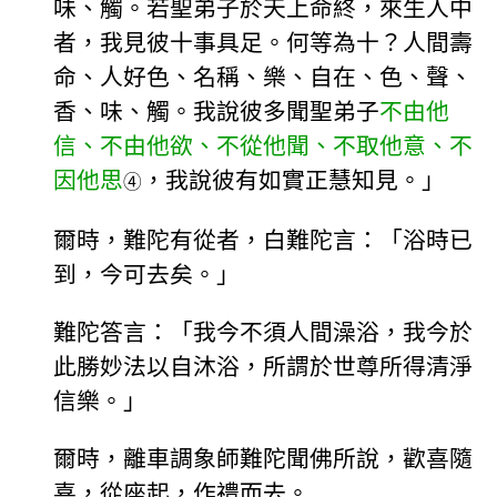
味、觸。若聖弟子於天上命終，來生人中
者，我見彼十事具足。何等為十？人間壽
命、人好色、名稱、樂、自在、色、聲、
香、味、觸。我說彼多聞聖弟子
不由他
信、不由他欲、不從他聞、不取他意、不
因他思
，我說彼有如實正慧知見。」
④
爾時，難陀有從者，白難陀言：「浴時已
到，今可去矣。」
難陀答言：「我今不須人間澡浴，我今於
此勝妙法以自沐浴，所謂於世尊所得清淨
信樂。」
爾時，離車調象師難陀聞佛所說，歡喜隨
喜，從座起，作禮而去。