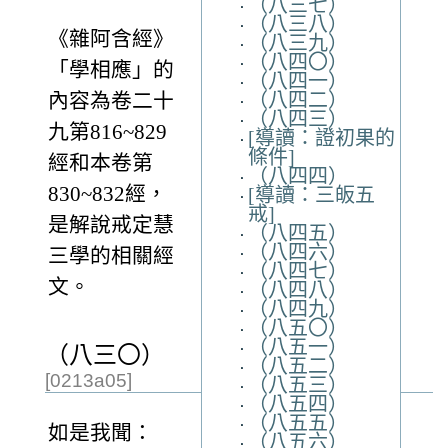
（八三七）
（八三八）
《雜阿含經》
（八三九）
（八四〇）
「學相應」的
（八四一）
（八四二）
內容為卷二十
（八四三）
九第816~829
[導讀：證初果的
條件]
經和本卷第
（八四四）
830~832經，
[導讀：三皈五
戒]
是解說戒定慧
（八四五）
（八四六）
三學的相關經
（八四七）
文。
（八四八）
（八四九）
（八五〇）
（八五一）
（八三〇）
（八五二）
[0213a05]
（八五三）
（八五四）
（八五五）
如是我聞：
（八五六）