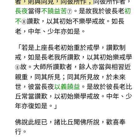
者，則與同見，同彼所作；
同彼所作者，
長夜
當得
不饒益苦
。是故我於彼長老
初
⑦
不
讚歎，以其初始不樂學戒故。如長
⑧
老，中年、少年亦如是。
「若是上座長老初始重於戒學，讚歎制
戒，如是長老我所讚歎，以其初始樂戒學
故。大師所讚歎者，餘人亦當與相習近
ⓖ
親重，同其所見；同其所見故，於未來
世，彼當長夜
以義饒益
。是故於彼長老比
丘常當讚歎，以初始樂學戒故。中年、少
年亦復如是。」
佛說此經已，諸比丘聞佛所說，歡喜奉
行。