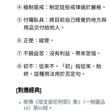
④
極制是戒：制定這些戒律過於嚴格。
⑤
付囑臥具：將目前自己睡覺的地方與
用品交付給他人。
⑥
正使：縱使。
⑦
不饒益苦：沒有利益、帶來苦惱。
⑧
初不：從來不。「初」指從來、始
終，這種用法用於否定句。
[對應經典]
南傳《增支部尼柯耶》集3〈一掬鹽品
10〉第92經
。