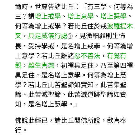
爾時，世尊告諸比丘：「有三學。何等為
三？謂
增上戒學
、
增上意學
、
增上慧學
。
何等為增上戒學？若比丘住於戒
波羅提木
叉
，
具足威儀行處
，見微細罪則生怖
①
畏，受持學戒，是名增上戒學。何等為增
上意學？若比丘離諸
惡不善法
，
有覺有
觀
，
離生喜樂
，初禪具足住，乃至第四禪
具足住，是名增上意學。何等為增上慧
學？若比丘此苦聖諦如實知，此苦集聖
諦、此苦滅聖諦、此苦滅道跡聖諦如實
知，是名增上慧學。」
佛說此經已，諸比丘聞佛所說，歡喜奉
行。