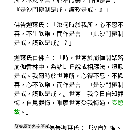
所，不忍不喜，心不欣樂，而作是言：
『是沙門極制是戒，讚歎是戒。』」
佛告迦葉氏：「汝何時於我所，心不忍不
喜，不生欣樂，而作是言：『此沙門極制
是戒，讚歎是戒』？」
迦葉氏白佛言：「時，世尊於崩伽闍聚落
崩伽耆林中，為諸比丘說戒相應法，讚歎
是戒。我爾時於世尊所，心得不忍、不歡
喜，心不欣樂，而作是言：『是沙門極制
是戒，讚歎是戒。』世尊！我今日自知罪
悔，自見罪悔，唯願世尊受我悔過，
哀愍
故
。」
懺悔而後能守淨戒
佛告迦葉氏：「汝自知悔、