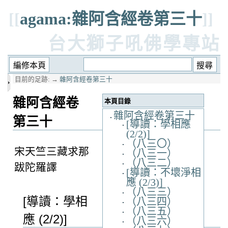
[[
agama:雜阿含經卷第三十
]]
台大獅子吼佛學專站
目前的足跡:
→
雜阿含經卷第三十
雜阿含經卷
本頁目錄
雜阿含經卷第三十
第三十
[導讀：學相應
(2/2)]
（八三〇）
宋天竺三藏求那
（八三一）
（八三二）
跋陀羅譯
[導讀：不壞淨相
應 (2/3)]
（八三三）
[導讀：學相
（八三四）
（八三五）
應 (2/2)]
（八三六）