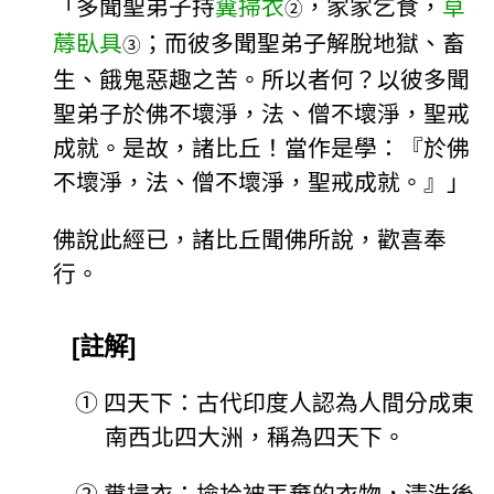
「多聞聖弟子持
糞掃衣
，家家乞食，
草
②
蓐臥具
；而彼多聞聖弟子解脫地獄、畜
③
生、餓鬼惡趣之苦。所以者何？以彼多聞
聖弟子於佛不壞淨，法、僧不壞淨，聖戒
成就。是故，諸比丘！當作是學：『於佛
不壞淨，法、僧不壞淨，聖戒成就。』」
佛說此經已，諸比丘聞佛所說，歡喜奉
行。
[註解]
①
四天下：古代印度人認為人間分成東
南西北四大洲，稱為四天下。