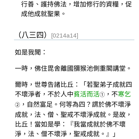
行善、護持佛法，增加修行的資糧，促
成他成就聖果。
（八三四）
[0214a14]
如是我聞：
一時，佛住毘舍離國獼猴池側重閣講堂。
爾時，世尊告諸比丘：「若聖弟子成就四
不壞淨者，不於人中
貧活而活
，不
寒乞
①
，自然富足。何等為四？謂於佛不壞淨
②
成就，法、僧、聖戒不壞淨成就。是故，
比丘！當如是學：『我當成就於佛不壞
淨，法、僧不壞淨，聖戒成就。』」