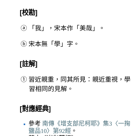
[校勘]
ⓐ
「我」，宋本作「美哉」。
ⓑ
宋本無「學」字。
[註解]
①
習近親重，同其所見：親近重視，學
習相同的見解。
[對應經典]
參考
南傳《增支部尼柯耶》集3〈一掬
鹽品10〉第92經
。