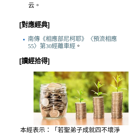
云。
[對應經典]
南傳《相應部尼柯耶》〈預流相應
55〉第30經離車經
。
[讀經拾得]
本經表示：「若聖弟子成就四不壞淨