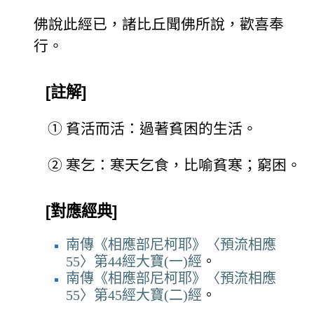
佛說此經已，諸比丘聞佛所說，歡喜奉
行。
[註解]
①
貧活而活：過著貧困的生活。
②
寒乞：寒天乞食，比喻貧寒；窮困。
[對應經典]
南傳《相應部尼柯耶》〈預流相應
55〉第44經大寶(一)經
。
南傳《相應部尼柯耶》〈預流相應
55〉第45經大寶(二)經
。