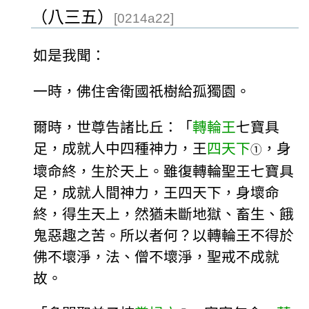
（八三五）
[0214a22]
如是我聞：
一時，佛住舍衛國祇樹給孤獨園。
爾時，世尊告諸比丘：「
轉輪王
七寶具
足，成就人中四種神力，王
四天下
，身
①
壞命終，生於天上。雖復轉輪聖王七寶具
足，成就人間神力，王四天下，身壞命
終，得生天上，然猶未斷地獄、畜生、餓
鬼惡趣之苦。所以者何？以轉輪王不得於
佛不壞淨，法、僧不壞淨，聖戒不成就
故。