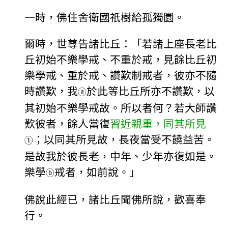
一時，佛住舍衛國祇樹給孤獨園。
爾時，世尊告諸比丘：「若諸上座長老比
丘初始不樂學戒、不重於戒，見餘比丘初
樂學戒、重於戒、讚歎制戒者，彼亦不隨
時讚歎，我
於此等比丘所亦不讚歎，以
ⓐ
其初始不樂學戒故。所以者何？若大師讚
歎彼者，餘人當復
習近親重，同其所見
；以同其所見故，長夜當受不饒益苦。
①
是故我於彼長老，中年、少年亦復如是。
樂學
戒者，如前說。」
ⓑ
佛說此經已，諸比丘聞佛所說，歡喜奉
行。