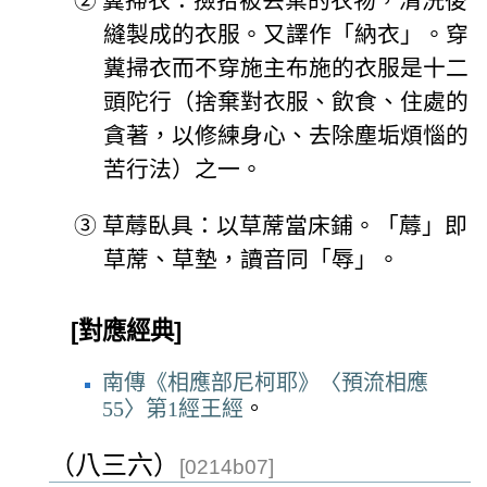
②
糞掃衣：撿拾被丟棄的衣物，清洗後
縫製成的衣服。又譯作「納衣」。穿
糞掃衣而不穿施主布施的衣服是十二
頭陀行（捨棄對衣服、飲食、住處的
貪著，以修練身心、去除塵垢煩惱的
苦行法）之一。
③
草蓐臥具：以草蓆當床鋪。「蓐」即
草蓆、草墊，讀音同「辱」。
[對應經典]
南傳《相應部尼柯耶》〈預流相應
55〉第1經王經
。
（八三六）
[0214b07]