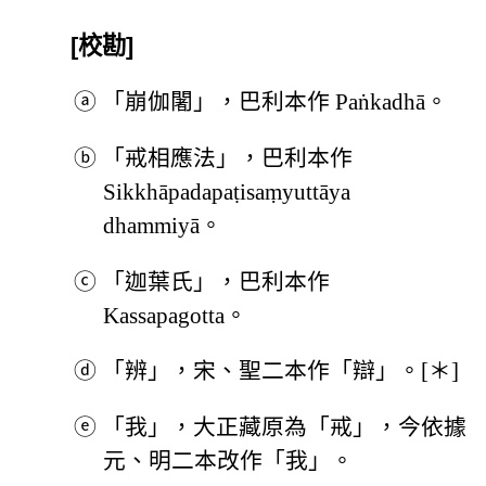
[校勘]
ⓐ
「崩伽闍」，巴利本作 Paṅkadhā。
ⓑ
「戒相應法」，巴利本作
Sikkhāpadapaṭisaṃyuttāya
dhammiyā。
ⓒ
「迦葉氏」，巴利本作
Kassapagotta。
ⓓ
「辨」，宋、聖二本作「辯」。[＊]
ⓔ
「我」，大正藏原為「戒」，今依據
元、明二本改作「我」。