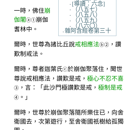
[導讀：六念]
（八五七）
一時，佛住
崩
（八五八）
伽闍
崩伽
（八五九）
ⓐ
①
（八六〇）
耆林中。
雜阿含經卷第三十
爾時，世尊為諸比丘說
戒相應法
，讚
ⓑ
②
歎制戒法。
爾時，尊者迦葉氏
於崩伽聚落住，聞世
ⓒ
尊說戒相應法，讚歎是戒，
極心不忍不喜
，言：「此沙門極讚歎是戒，
極制是戒
③
。」
④
爾時，世尊於崩伽聚落隨所樂住已，向舍
衛國去，次第遊行，至舍衛國祇樹給孤獨