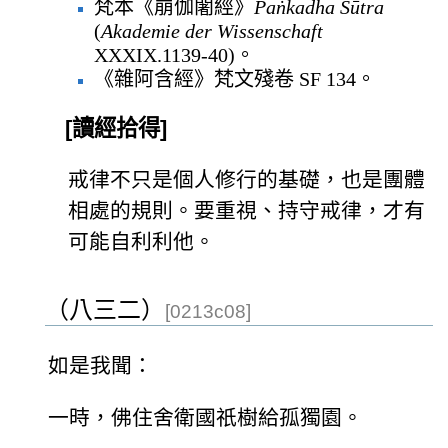
梵本《崩伽闍經》
Paṅkadha Sūtra
(
Akademie der Wissenschaft
XXXIX.1139-40)。
《雜阿含經》梵文殘卷 SF 134。
[讀經拾得]
戒律不只是個人修行的基礎，也是團體
相處的規則。要重視、持守戒律，才有
可能自利利他。
（八三二）
[0213c08]
如是我聞：
一時，佛住舍衛國祇樹給孤獨園。