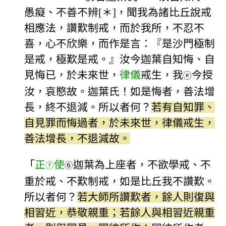
愚癡、不善不辨[＊]，聞我為諸比丘說戒
相應法，讚歎制戒，而於我所，不忍不
喜，心不欣樂，而作是言：『是沙門極制
是戒，極歎是戒。』汝今迦葉自知悔、自
見悔已，於未來世，
律儀
戒生，我
今授
ⓔ
汝，哀愍故。迦葉氏！如是悔者，善法增
長，終不退減。所以者何？
若有自知罪、
自見罪而悔過者，於未來世，律儀戒生，
善法增長，不退減故。
「
正
使
迦葉為上座者，不欲學戒、不
ⓕ
⑥
重於戒、不歎制戒，如是比丘我不讚歎。
所以者何？
若大師所讚歎者，餘人則復與
相習近，恭敬親重；若餘人與相習近親重