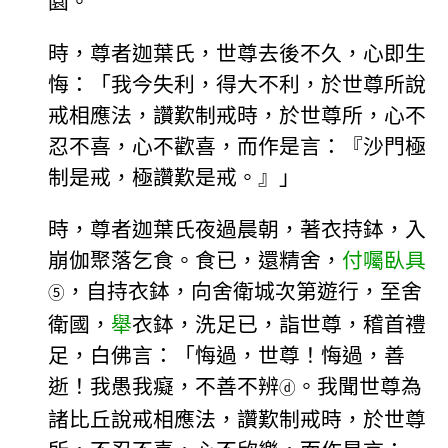
園。
時，尊者迦葉氏，世尊去後不久，心即生
悔：「我今失利，得大不利，於世尊所說
戒相應法，讚歎制戒時，於世尊所，心不
忍不喜，心不歡喜，而作是言：『沙門極
制是戒，極讚歎是戒。』」
時，尊者迦葉氏夜過晨朝，著衣持鉢，入
崩伽聚落乞食。食已，還精舍，
付囑臥具
，自持衣鉢，向舍衛城次第遊行，至舍
⑤
衛國，
舉
衣鉢，洗足已，詣世尊，稽首禮
足，白佛言：「悔過，世尊！悔過，善
逝！我愚我癡，不善不辨
。我聞世尊為
ⓓ
諸比丘說戒相應法，讚歎制戒時，於世尊