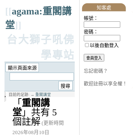
知客處
[[
agama:重閣講
帳號：
堂
]]
密碼：
台大獅子吼佛
以後自動登入
學專站
忘記密碼？
歡迎註冊以享全權！
目前的足跡:
→
重閣講堂
「
重閣講
堂
」共有 5
個註解
(更新時間
2026年08月10日