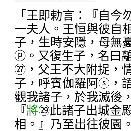
「王即勅言：『自今
一夫人。王恒與彼自
子，生時安隱，母無
。又復生子，名曰
ⓟ
，父王不大附捉，
㉗
子，呼賓伽羅阿
，
ⓢ
觀我諸子，於我滅後
『
將
此諸子出城金
㉙
相。』乃至出往彼園