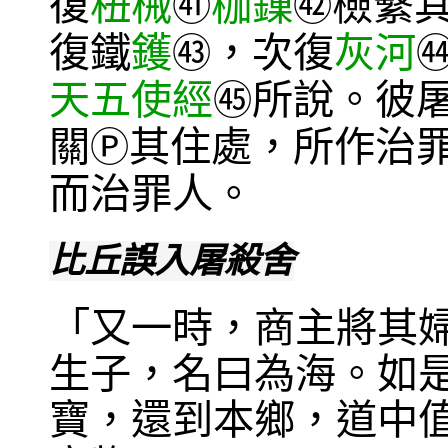
復
杻械
枷鏁
檢繫
㊶
㊷
復鐵
鑊
，次復
灰河
㊸
天五使經
所說。彼屠
㊺
關
其住處，所作治
Ⓟ
而治罪人。
比丘誤入屠殺舍
「又一時，商主將其
生子，名曰為海。如
寶，還到本鄉，道中