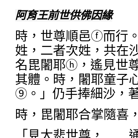
阿育王前世供佛因緣
時，世尊順邑
而行
ⓕ
姓，二者次姓，共在
名毘闍耶
，遙見世
ⓗ
其體。時，闍耶童子
。」仍手捧細沙，
⑨
時，毘闍耶合掌隨喜
「見大悲世尊， 