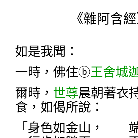
《
雜阿含經
如是我聞：
一時，佛住
王舍城
ⓑ
爾時，
世尊
晨朝著衣
食，如偈所說：
「身色如金山， 端