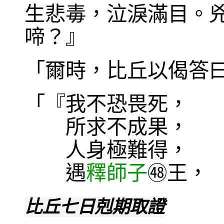
生悲毒，泣淚滿目。
啼？』
「爾時，比丘以偈答
「『我不恐畏死， 
所求不成果， 
人身極難得， 
遇
釋師子
王，
㊽
比丘七日剋期取證