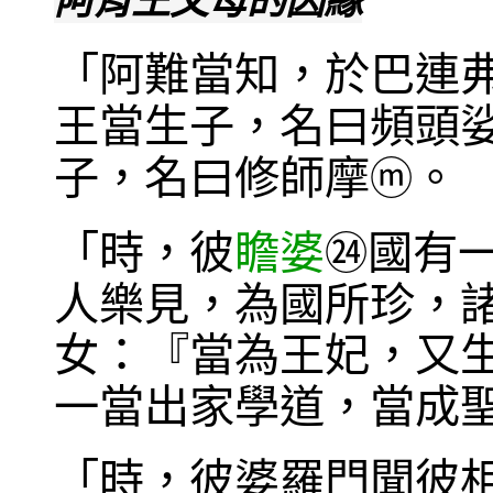
阿育王父母的因緣
「阿難當知，於巴連
王當生子，名曰頻頭
子，名曰修師摩
。
ⓜ
「時，彼
瞻婆
國有
㉔
人樂見，為國所珍，
女：『當為王妃，又
一當出家學道，當成
「時，彼婆羅門聞彼