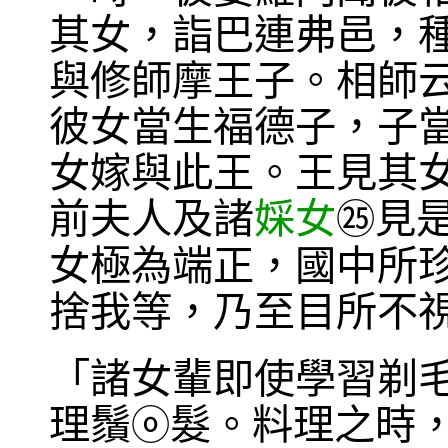
其女，詣巴連弗邑，
與修師摩王子。相師
彼女當生福德子，子
女嫁與此王。王見其
前夫人及諸
婇女
見
㉕
女極為端正，國中所
捨我等，乃至目所不
「諸女輩即使學習剃
理鬚
髮。料理之時
ⓞ