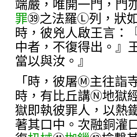
端嚴，唯開一門，門
罪
之法羅
列，狀
㊴
Ⓛ
時，彼兇人啟王言：
中者，不復得出。』
當以與汝。』
「時，彼屠
主往詣
Ⓜ
時，有比丘講
地獄
Ⓝ
獄即執彼罪人，以熱
著其口中。次融銅灌