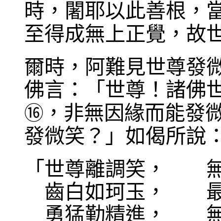
時，闍耶以此善根，
至得成無上正覺，故
爾時，阿難見世尊發
佛言：「世尊！諸佛
，非無因緣而能發
⑯
發微笑？」如偈所說
「世尊離調笑， 無
齒白如珂玉， 最
勇猛勤精進， 無