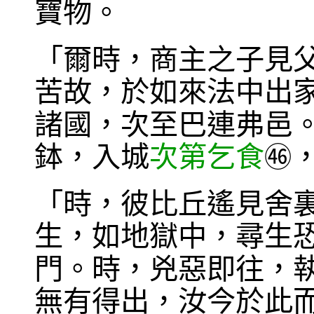
寶物。
「爾時，商主之子見
苦故，於如來法中出
諸國，次至巴連弗邑
鉢，入城
次第乞食
㊻
「時，彼比丘遙見舍裏
生，如地獄中，尋生
門。時，兇惡即往，
無有得出，汝今於此