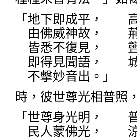
「地下即成平， 高
由佛威神故， 
皆悉不復見， 聾
即得見聞語， 城
不擊妙音出。」
時，彼世尊光相普照
「世尊身光明， 
民人蒙佛光， 