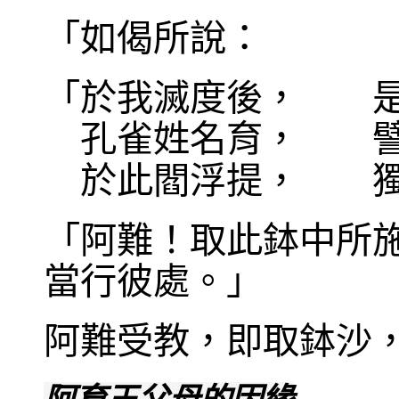
「如偈所說：
「於我滅度後， 是
孔雀姓名育， 
於此閻浮提， 獨
「阿難！取此鉢中所
當行彼處。」
阿難受教，即取鉢沙