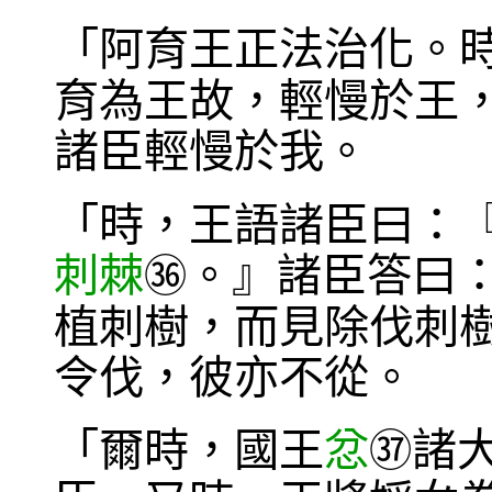
「阿育王正法治化。
育為王故，輕慢於王
諸臣輕慢於我。
「時，王語諸臣曰：
刺棘
。』諸臣答曰
㊱
植刺樹，而見除伐刺
令伐，彼亦不從。
「爾時，國王
忿
諸
㊲