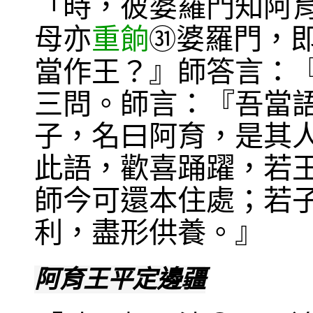
「時，彼婆羅門知阿
母亦
重餉
婆羅門，
㉛
當作王？』師答言：
三問。師言：『吾當
子，名曰阿育，是其
此語，歡喜踊躍，若
師今可還本住處；若
利，盡形供養。』
阿育王平定邊疆