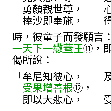
勇顏覩世尊， 心
捧沙即奉施， 得
時，彼童子而發願言
一天下一繖蓋王
，
⑪
偈所說：
「牟尼知彼心， 及
受果增善根
， 
⑫
即以大悲心， 受