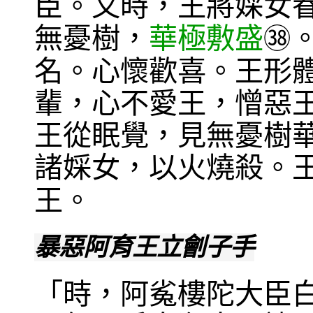
臣。又時，王將婇女
無憂樹，
華極敷盛
㊳
名。心懷歡喜。王形
輩，心不愛王，憎惡
王從眠覺，見無憂樹
諸婇女，以火燒殺。
王。
暴惡阿育王立劊子手
「時，阿㝹樓陀大臣