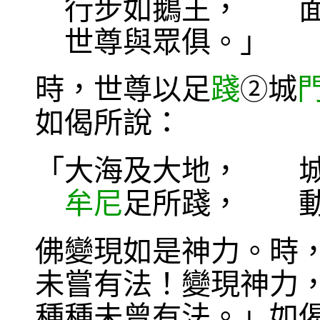
行步如鵝王， 面
世尊與眾俱。」
時，世尊以足
踐
城
②
如偈所說：
「大海及大地， 城
牟尼
足所踐， 動
佛變現如是神力。時
未嘗有法！變現神力
種種未曾有法。」如