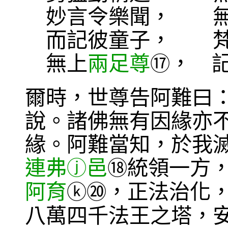
妙言令樂聞， 無
而記彼童子， 梵
無上
兩足尊
， 
⑰
爾時，世尊告阿難曰
說。諸佛無有因緣亦
緣。阿難當知，於我
連弗
邑
統領一方
ⓙ
⑱
阿育
，正法治化
ⓚ
⑳
八萬四千法王之塔，