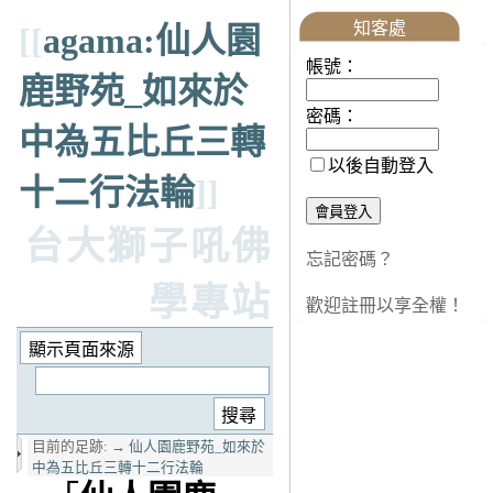
知客處
[[
agama:仙人園
帳號：
鹿野苑_如來於
密碼：
中為五比丘三轉
以後自動登入
十二行法輪
]]
台大獅子吼佛
忘記密碼？
學專站
歡迎註冊以享全權！
目前的足跡:
→
仙人園鹿野苑_如來於
中為五比丘三轉十二行法輪