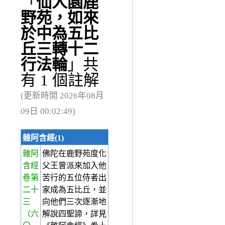
「
仙人園鹿
野苑，如來
於中為五比
丘三轉十二
行法輪
」共
有 1 個註解
(更新時間 2026年08月
09日 00:02:49)
雜阿含經(1)
雜阿
佛陀在鹿野苑度化
含經
父王曾派來加入他
卷第
苦行的五位侍者出
二十
家成為五比丘，並
三
向他們三次逐漸地
（六
解說四聖諦，詳見