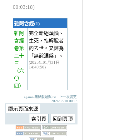
00:03:18)
雜阿含經(1)
雜阿
完全斷絕煩惱、
含經
生死，指解脫者
卷第
的去世。又譯為
二十
「無餘涅槃」。
(2025年01月31日
三
14:40:50)
（六
〇
四）
agama/無餘般涅槃.txt · 上一次變更:
2026/08/10 00:03