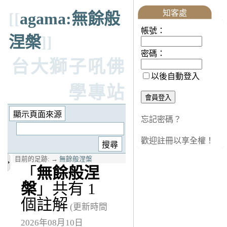
知客處
[[
agama:無餘般
帳號：
涅槃
]]
密碼：
台大獅子吼佛
以後自動登入
學專站
忘記密碼？
歡迎註冊以享全權！
目前的足跡:
→
無餘般涅槃
「
無餘般涅
槃
」共有 1
個註解
(更新時間
2026年08月10日