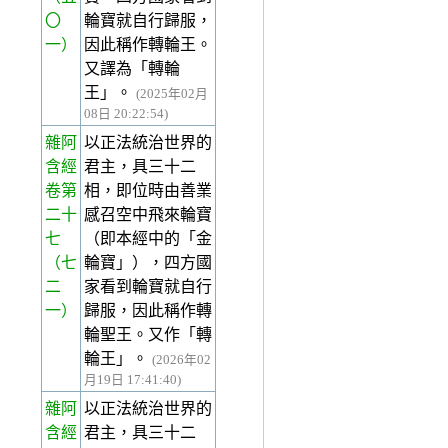
〇
輪寶就自行歸服，
一）
因此稱作轉輪王。
又譯為「轉輪
王」。
(2025年02月
08日 20:22:54)
雜阿
以正法統治世界的
含經
君主，具三十二
卷第
相，即位時由善業
二十
感召空中飛來輪寶
七
（即本經中的「金
（七
輪寶」），四方國
二
家看到輪寶就自行
一）
歸服，因此稱作轉
輪聖王。又作「轉
輪王」。
(2026年02
月19日 17:41:40)
雜阿
以正法統治世界的
含經
君主，具三十二