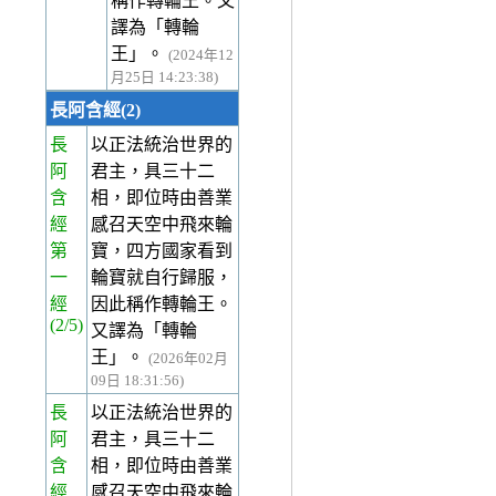
稱作轉輪王。又
譯為「轉輪
王」。
(2024年12
月25日 14:23:38)
長阿含經(2)
長
以正法統治世界的
阿
君主，具三十二
含
相，即位時由善業
經
感召天空中飛來輪
第
寶，四方國家看到
一
輪寶就自行歸服，
經
因此稱作轉輪王。
(2/5)
又譯為「轉輪
王」。
(2026年02月
09日 18:31:56)
長
以正法統治世界的
阿
君主，具三十二
含
相，即位時由善業
經
感召天空中飛來輪