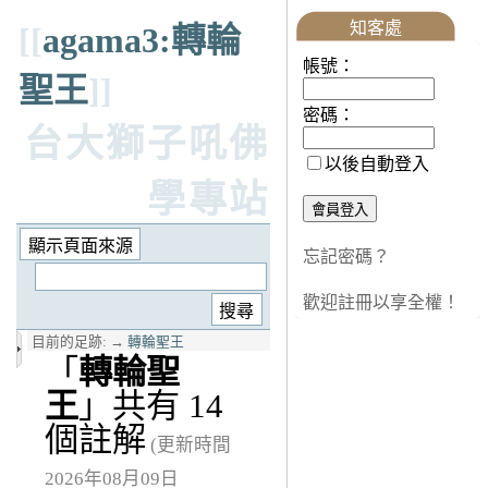
知客處
[[
agama3:轉輪
帳號：
聖王
]]
密碼：
台大獅子吼佛
以後自動登入
學專站
忘記密碼？
歡迎註冊以享全權！
目前的足跡:
→
轉輪聖王
「
轉輪聖
王
」共有 14
個註解
(更新時間
2026年08月09日