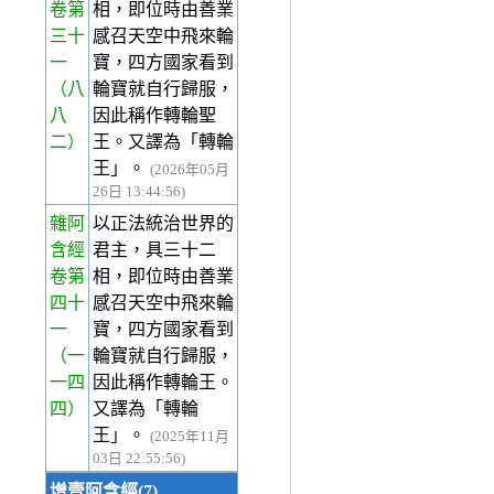
卷第
相，即位時由善業
三十
感召天空中飛來輪
一
寶，四方國家看到
（八
輪寶就自行歸服，
八
因此稱作轉輪聖
二）
王。又譯為「轉輪
王」。
(2026年05月
26日 13:44:56)
雜阿
以正法統治世界的
含經
君主，具三十二
卷第
相，即位時由善業
四十
感召天空中飛來輪
一
寶，四方國家看到
（一
輪寶就自行歸服，
一四
因此稱作轉輪王。
四）
又譯為「轉輪
王」。
(2025年11月
03日 22:55:56)
增壹阿含經(7)