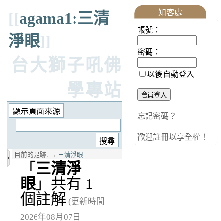
知客處
[[
agama1:三清
帳號：
淨眼
]]
密碼：
台大獅子吼佛
以後自動登入
學專站
忘記密碼？
歡迎註冊以享全權！
目前的足跡:
→
三清淨眼
「
三清淨
眼
」共有 1
個註解
(更新時間
2026年08月07日