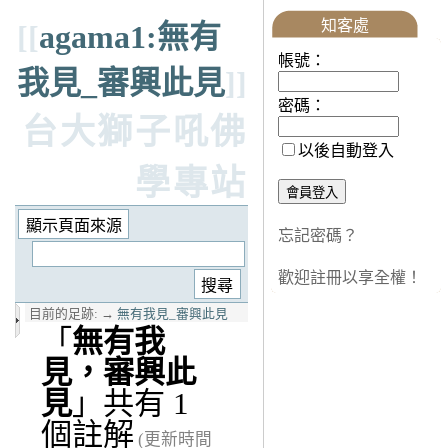
知客處
[[
agama1:無有
帳號：
我見_審興此見
]]
密碼：
台大獅子吼佛
以後自動登入
學專站
忘記密碼？
歡迎註冊以享全權！
目前的足跡:
→
無有我見_審興此見
「
無有我
見，審興此
見
」共有 1
個註解
(更新時間