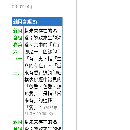
00:07:06)
雜阿含經(5)
雜阿
對未來存在的渴
含經
愛；導致來生的渴
卷第
愛。其中的「有」
六
即是十二因緣的
（一
「有」支，指「生
二
命的存在」。「當
三）
來有愛」這詞的結
構像佛經中常見的
「欲愛、色愛、無
色愛」，是指「當
來有」的這種
「愛」。
(2025年11
月15日 20:30:10)
雜阿
對未來存在的渴
含經
愛；導致來生的渴