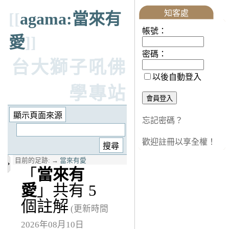
知客處
[[
agama:當來有
帳號：
愛
]]
密碼：
台大獅子吼佛
以後自動登入
學專站
忘記密碼？
歡迎註冊以享全權！
目前的足跡:
→
當來有愛
「
當來有
愛
」共有 5
個註解
(更新時間
2026年08月10日