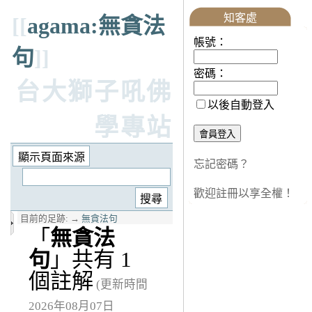
知客處
[[
agama:無貪法
帳號：
句
]]
密碼：
台大獅子吼佛
以後自動登入
學專站
忘記密碼？
歡迎註冊以享全權！
目前的足跡:
→
無貪法句
「
無貪法
句
」共有 1
個註解
(更新時間
2026年08月07日