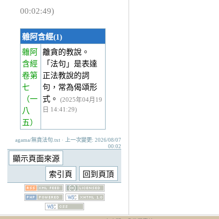
00:02:49)
雜阿含經(1)
雜阿
離貪的教說。
含經
「法句」是表達
卷第
正法教說的詞
七
句，常為偈頌形
（一
式。
(2025年04月19
日 14:41:29)
八
五）
agama/無貪法句.txt · 上一次變更: 2026/08/07
00:02