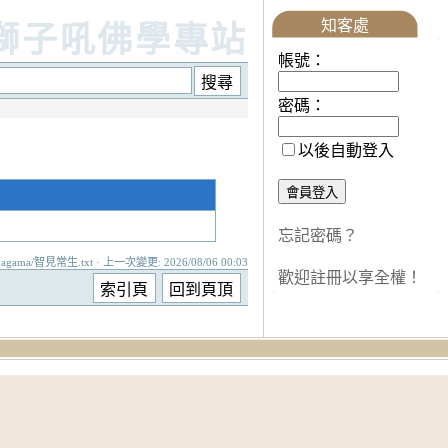
知客處
獅子吼佛學專站
帳號：
密碼：
以後自動登入
忘記密碼？
agama/智見常生.txt · 上一次變更: 2026/08/06 00:03
歡迎註冊以享全權！