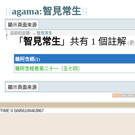
[[
agama:智見常生
]]
目前的足跡:
→
智見常生
「
智見常生
」共有 1 個註解
(更
雜阿含經(1)
雜阿含經卷第二十一
（五七四）
TIME:0.56956100463867