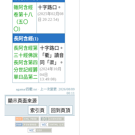
雜阿含經
十字路口。
(2025年02月08
卷第十八
日 20:22:54)
（五〇
〇）
長阿含經(1)
長阿含經第
十字路口。
三十經
佛說
「衢」讀音
長阿含第四
同「渠」。
(2024年10月
分世記經欝
04日
單曰品第二
13:49:08)
agama/四衢.txt · 上一次變更: 2026/08/09
00:11