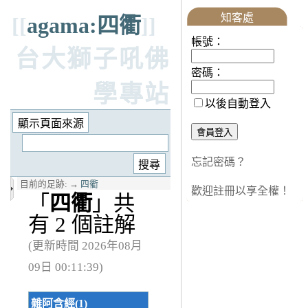
知客處
[[
agama:四衢
]]
帳號：
台大獅子吼佛
密碼：
學專站
以後自動登入
忘記密碼？
目前的足跡:
→
四衢
歡迎註冊以享全權！
「
四衢
」共
有 2 個註解
(更新時間 2026年08月
09日 00:11:39)
雜阿含經(1)