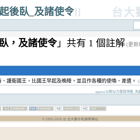
先起後臥_及諸使令
]]
台大
臥，及諸使令
」共有 1 個註解
(更新
侍、護衛國王，比國王早起及晚睡，並且作各種的使喚、差遣。
agama/以財以力使其侍衛_先起後臥
© 1995-
2026
卍 台大獅子吼佛學專站