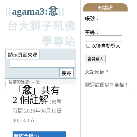
知客處
[[
agama3:忿
]]
帳號：
台大獅子吼佛
密碼：
學專站
以後自動登入
忘記密碼？
目前的足跡:
→
忿
歡迎註冊以享全權！
「
忿
」共有
2 個註解
(更新
時間 2026年08月11日
00:13:35)
雜阿含經(1)