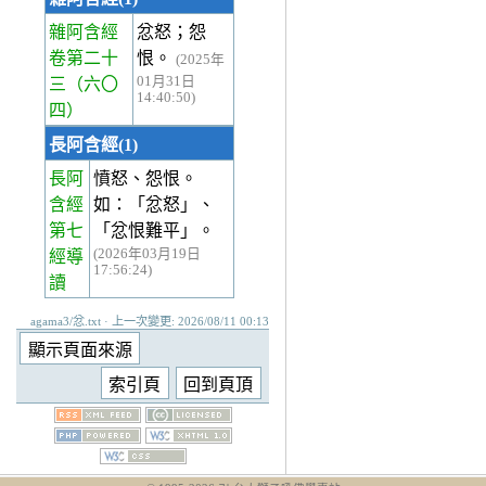
雜阿含經
忿怒；怨
卷第二十
恨。
(2025年
01月31日
三
（六〇
14:40:50)
四）
長阿含經(1)
長阿
憤怒、怨恨。
含經
如：「忿怒」、
第七
「忿恨難平」。
(2026年03月19日
經
導
17:56:24)
讀
agama3/忿.txt · 上一次變更: 2026/08/11 00:13