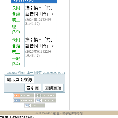
長阿
撫；摸。「捫」
含經
讀音同「門」。
(2024年12月24日
第二
21:41:12)
經
(7/9)
長阿
撫；摸。「捫」
含經
讀音同「門」。
(2026年01月22日
第二
16:48:42)
十經
(3/4)
agama3/捫.txt · 上一次變更: 2026/08/09 00:11
© 1995-
2026
卍 台大獅子吼佛學專站
TIME:1.676659822464