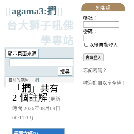
知客處
[[
agama3:捫
]]
帳號：
台大獅子吼佛
密碼：
學專站
以後自動登入
忘記密碼？
目前的足跡:
→
捫
歡迎註冊以享全權！
「
捫
」共有
2 個註解
(更新
時間 2026年08月09日
00:11:13)
長阿含經(2)