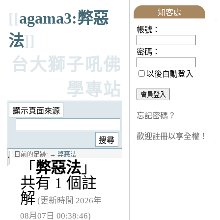
知客處
[[
agama3:弊惡
帳號：
法
]]
密碼：
台大獅子吼佛
以後自動登入
學專站
忘記密碼？
歡迎註冊以享全權！
目前的足跡:
→
弊惡法
「
弊惡法
」
共有 1 個註
解
(更新時間 2026年
08月07日 00:38:46)